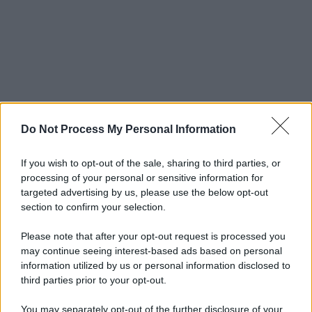
Do Not Process My Personal Information
If you wish to opt-out of the sale, sharing to third parties, or
processing of your personal or sensitive information for
targeted advertising by us, please use the below opt-out
section to confirm your selection.
Please note that after your opt-out request is processed you
may continue seeing interest-based ads based on personal
information utilized by us or personal information disclosed to
third parties prior to your opt-out.
You may separately opt-out of the further disclosure of your