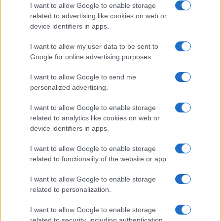
I want to allow Google to enable storage
related to advertising like cookies on web or
device identifiers in apps.
I want to allow my user data to be sent to
Google for online advertising purposes.
I want to allow Google to send me
personalized advertising.
I want to allow Google to enable storage
related to analytics like cookies on web or
device identifiers in apps.
I want to allow Google to enable storage
related to functionality of the website or app.
I want to allow Google to enable storage
related to personalization.
I want to allow Google to enable storage
related to security, including authentication