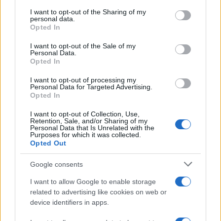
on the IAB’s List of Downstream Participants that may further
I want to opt-out of the Sharing of my
disclose it to other third parties.
personal data.
Opted In
Please note that this website/app uses one or more Google
services and may gather and store information including but
I want to opt-out of the Sale of my
Personal Data.
not limited to your visit or usage behaviour. You may click to
Opted In
grant or deny consent to Google and its third-party tags to
use your data for below specified purposes in below Google
I want to opt-out of processing my
consent section.
Personal Data for Targeted Advertising.
Opted In
I want to opt-out of Collection, Use,
Retention, Sale, and/or Sharing of my
Personal Data that Is Unrelated with the
Purposes for which it was collected.
Opted Out
Google consents
I want to allow Google to enable storage
related to advertising like cookies on web or
device identifiers in apps.