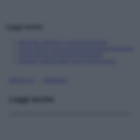
Leggi anche
Nocciole: benefici e controindicazioni
Frutta secca: come consumarla senza ingrassare
Frutta secca: le proprietà benefiche
Elimina i radicali liberi con la frutta secca
, 
CERVELLO
MEMORIA
Leggi anche