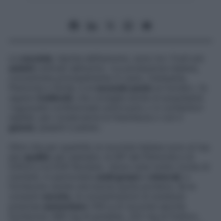
Le
nocciole
, tipiche dell’autunno, sono tra i frutti più
antichi
coltivati dall’uomo. «La produzione italiana,
concentrata principalmente in Lazio, Campania,
Piemonte e Sicilia, è al
secondo posto
al mondo», fa
sapere
Coldiretti
, che consiglia anche di acquistarle
«sgusciate confezionate sottovuoto o in contenitori
sigillati, per conservarne la freschezza o con il
guscio
, pesanti e piene».
Oltre che per quantità, le nocciole italiane sono al top
per
qualità
: per esempio, le IGP del Piemonte e di
Giffoni e la DOP Romana. «Sono tutte molto ricche di
nutrienti, in particolare
acidi grassi
e
minerali
, e
forniscono anche una buona quota proteica. Se le
consumi
secche,
le concentrazioni di sostanze
preziose
aumentano
(100 g di nocciole secche
forniscono 466 mg di potassio, 322 mg di fosforo,