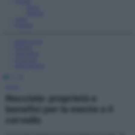
Fitness
Sport
Esercizi
Video
Podcast
Medicina AZ
Farmaci
Calcolatori
Oroscopo
Abbonamenti
Facebook
X
Instagram
Home
Nocciole: proprietà e
benefici per la mente e il
cervello
Le nocciole italiane sono tra le migliori al mondo. Ne