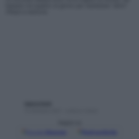
bastano tre-quattro al giorno per mantenere “attivi”
riflessi e memoria
Valeria Ghitti
15 Dicembre 2021 – Lettura 2 minuti
Seguici su
Google
Discover
Fonti preferite