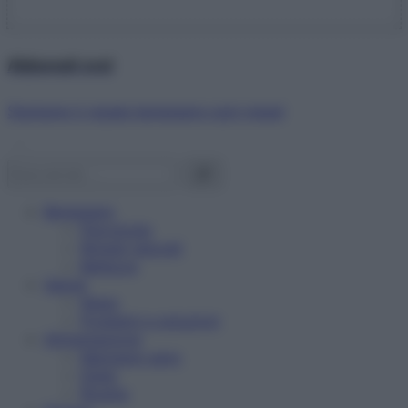
Abbonati ora!
Starbene ti regala benessere ogni mese!
Benessere
Psicologia
Rimedi naturali
Bellezza
Salute
News
Problemi e soluzioni
Alimentazione
Mangiare sano
Diete
Ricette