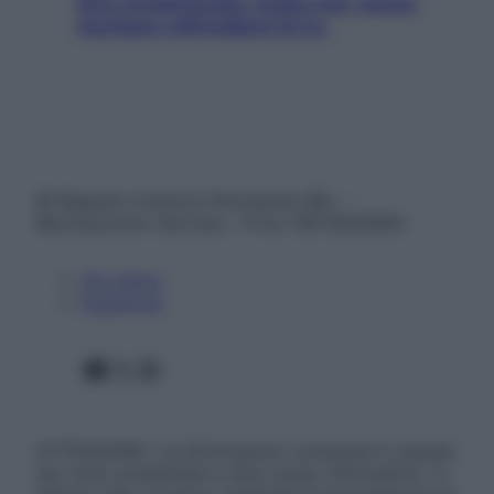
Aria condizionata: usala così, senza
rischiare raffreddore & Co.
© Belpietro Edizioni Periodiche SRL –
Riproduzione riservata – P.Iva 13673600964
Chi siamo
Pubblicità
Facebook
X
Instagram
ATTENZIONE: Le informazioni contenute in questo
sito sono presentate a solo scopo informativo, in