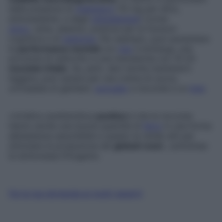
della presenza di
vitamina E
(15 mg per etto),
antiossidante, e degli
oligoelement
i (come
zinco
, rame, selenio), preziosi per le funzioni
cognitive e di
memoria
. Per esempio, puoi aumentare
le
performance mentali
con
riso
e bottarga, una
porzione di radicchio e una macedonia con 10-20
nocciole tritate
. Se, però, devi anche mantenerti
leggera, puoi optare per una crema di zucca,
un’insalata di gamberi,
avocado
e nocciole e un
kiwi
.
«Un’altra caratteristica
positiva
è che le nocciole
hanno anche una buona quantità di
ferro
in una forma
abbastanza assorbibile e questo le rende utili per
stimolare la produzione dei
globuli rossi
», sottolinea
la dottoressa D’Eugenio.
Fai la tua domanda ai nostri esperti