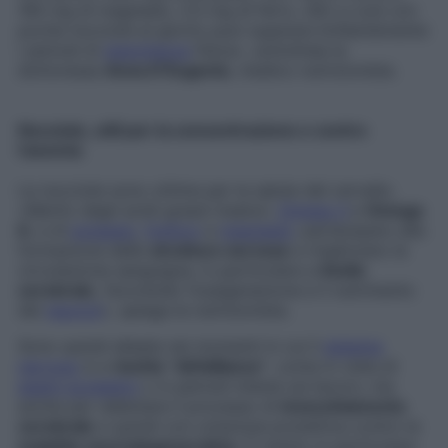
160 mg di magnesio, 3,3 mg di ferro, ndr) e così con
poche nocciole al giorno puoi superare brillantemente
i periodi di
stanchezza
fisica», sottolinea la
dottoressa
Anna D’Eugenio
, medico nutrizionista.
Nocciole, utili per la concentrazione e contro
l’anemia
Le nocciole sono ottime per la salute del cervello.
«Merito degli acidi grassi insaturi,
Omega 3
e
Omega
6
, e di
potassio
,
fosforo
e
magnesio
: partecipano alla
formazione delle
strutture nervose
e migliorano la
circolazione sanguigna, in particolare a
livello
cerebrale,
favorendo l’ossigenazione e il nutrimento
dei
neuroni
», spiega la nutrizionista.
Sono quindi alleate nei momenti in cui il
sistema
nervoso
è a
rischio “défaillance”
, come in vista di
esami scolastici
o in periodi intensi sul lavoro, ma
anche per rallentare il processo di
invecchiamento
cerebrale
e quindi con un’azione protettiva contro le
malattie neurodegenerative
. È merito in particolare