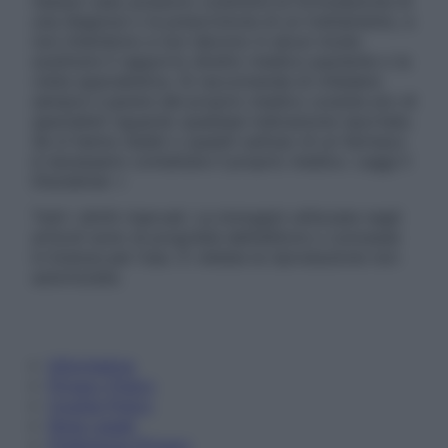
nessun caso possono costituire la formulazione di
una diagnosi o la prescrizione di un trattamento, e
non intendono e non devono in alcun modo
sostituire il rapporto diretto medico-paziente o la
visita specialistica. Si raccomanda di chiedere
sempre il parere del proprio medico curante e/o di
specialisti riguardo qualsiasi indicazione riportata.
Se si hanno dubbi o quesiti sull’uso di un farmaco
è necessario contattare il proprio medico. Leggi il
Disclaimer »
Tutti i diritti riservati. Le immagini utilizzate negli
articoli sono di proprietà dell’editore o concesse
in licenza per l’uso. È vietata la riproduzione non
autorizzata.
Informativa
Privacy Policy
Cookie Policy
Note Legali
Preferenze Privacy