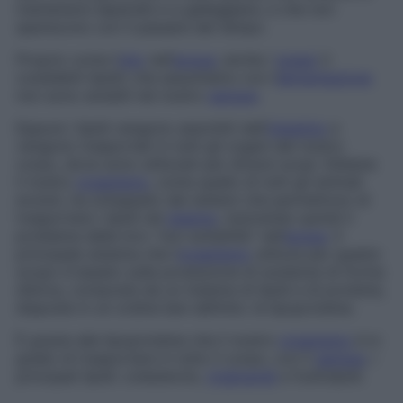
mantenersi separate e a galleggiare, e che non
spariscono con il passare del tempo.
Proprio come l’
olio
nell’
acqua
, anche i
grassi
(i
cosiddetti
lipidi
) che assumiamo con l’
alimentazione
non sono solubili nel nostro
sangue
.
Eppure i lipidi vengono assorbiti dall’
intestino
e
vengono trasportati in tutti gli organi del nostro
corpo, dove sono utilizzati per diversi scopi. Ebbene
il nostro
organismo
, come quello di tutti gli animali
evoluti, ha sviluppato dei sistemi che permettono di
trasportare i lipidi nel
plasma
, risolvendo quindi il
problema della loro “non solubilità” nell’
acqua
. Il
principale sistema che l’
organismo
utilizza per questo
scopo è basato sulla produzione di sostanze di forma
sferica, composte da un insieme di lipidi e di proteine,
disposte in un ordine ben definito: le lipoproteine.
È grazie alle lipoproteine che il nostro
organismo
è in
grado di trasportare in tutto il corpo, con il
sangue
, i
principali lipidi: colesterolo,
trigliceridi
e fosfolipidi.