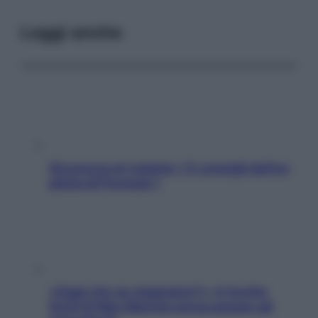
Leggi anche
Sicurezza al volante: i 5 consigli dell’ex
pilota di Formula 1
«Oggi che se magnamo?»: 4 ricette
facili di Max Mariola senza pesare gli