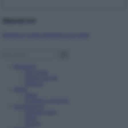
Abbonati ora!
Starbene ti regala benessere ogni mese!
Benessere
Psicologia
Rimedi naturali
Bellezza
Salute
News
Problemi e soluzioni
Alimentazione
Mangiare sano
Diete
Ricette