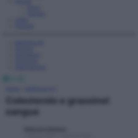
Fitness
Sport
Esercizi
Video
Podcast
Medicina AZ
Farmaci
Calcolatori
Oroscopo
Abbonamenti
Facebook
X
Instagram
Home
»
Medicina A-Z
Colesterolo e grassinel
sangue
Redazione Starbene
1 Gennaio 2025 – Lettura 2 minuti