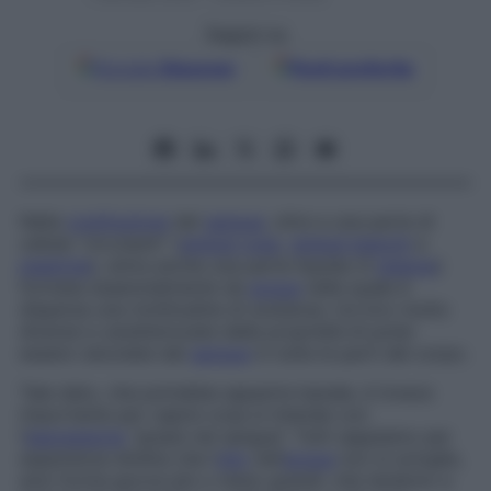
Seguici su
Google
Discover
Fonti preferite
Nella
costituzione
del
sangue
, oltre a una parte di
cellule “circolanti” (
globuli rossi
,
globuli bianchi
e
piastrine
), entra anche una parte liquida (il
plasma
)
formata essenzialmente da
acqua
nella quale è
dispersa una moltitudine di sostanze, tra loro molto
diverse e caratterizzate dalla proprietà di poter
essere veicolate dal
sangue
in tutte le parti del corpo.
Tale dato, che potrebbe apparire banale, è invece
importante per capire cosa si intende con
l’
espressione
“grassi nel sangue”. Tutti sappiamo per
esperienza diretta che l’
olio
nell’
acqua
non si scioglie,
anzi forma gocce più o meno grandi, che tendono a