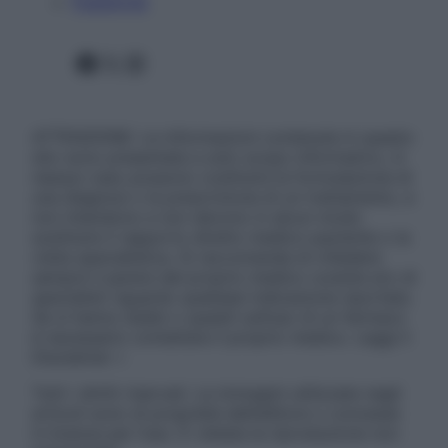
Pubblicità
Facebook
X
Instagram
ATTENZIONE: Le informazioni contenute in questo
sito sono presentate a solo scopo informativo, in
nessun caso possono costituire la formulazione di
una diagnosi o la prescrizione di un trattamento, e
non intendono e non devono in alcun modo
sostituire il rapporto diretto medico-paziente o la
visita specialistica. Si raccomanda di chiedere
sempre il parere del proprio medico curante e/o di
specialisti riguardo qualsiasi indicazione riportata.
Se si hanno dubbi o quesiti sull’uso di un farmaco
è necessario contattare il proprio medico. Leggi il
Disclaimer »
Tutti i diritti riservati. Le immagini utilizzate negli
articoli sono di proprietà dell’editore o concesse
in licenza per l’uso. È vietata la riproduzione non