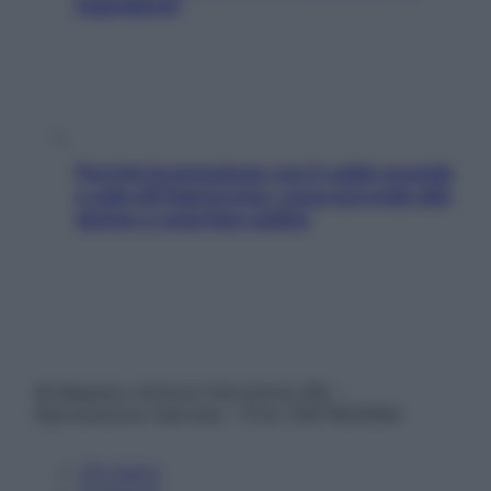
ingredienti
Perché la pressione con il caldo scende
e sale all’improvviso: cosa succede alle
donne e cosa fare subito
© Belpietro Edizioni Periodiche SRL –
Riproduzione riservata – P.Iva 13673600964
Chi siamo