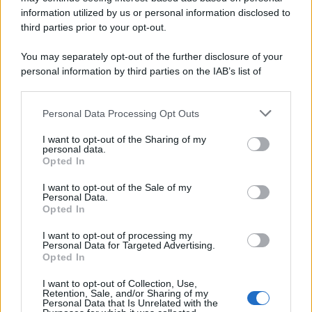
information utilized by us or personal information disclosed to
third parties prior to your opt-out.
You may separately opt-out of the further disclosure of your
personal information by third parties on the IAB’s list of
downstream participants.
Personal Data Processing Opt Outs
This information may also be disclosed by us to third parties
on the IAB’s List of Downstream Participants that may further
I want to opt-out of the Sharing of my
disclose it to other third parties.
personal data.
Opted In
Please note that this website/app uses one or more Google
services and may gather and store information including but
I want to opt-out of the Sale of my
Personal Data.
not limited to your visit or usage behaviour. You may click to
Opted In
grant or deny consent to Google and its third-party tags to
use your data for below specified purposes in below Google
I want to opt-out of processing my
consent section.
Personal Data for Targeted Advertising.
Opted In
I want to opt-out of Collection, Use,
Retention, Sale, and/or Sharing of my
Personal Data that Is Unrelated with the