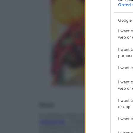
Opted 
Google 
I want t
web or d
I want t
purpose
I want 
I want t
web or d
I want t
Avena
or app.
È un’ottima fonte di betaglucano, una fib
I want t
colesterolo
. Un’analisi (pubblicata sul
Bri
considerazione 58 studi clinici, ha conclus
I want t