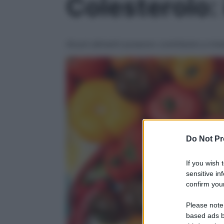
Colesterolo: 
Alcuni alimenti possono contribuire a innal
Do Not Pr
If you wish 
sensitive in
confirm your
Please note
based ads b