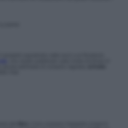
 g (pane).
 (presenti soprattutto nelle noci) e ai fitosteroli,
olo
. Uno studio pubblicato sulla rivista Archives of
o alcune settimane di consumo regolare,
la frutta
8% l’Hdl.
zie alle
fibre
, il loro consumo frequente comporti