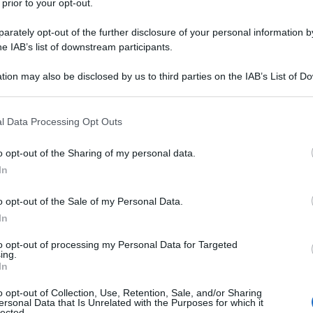
 prior to your opt-out.
rately opt-out of the further disclosure of your personal information by
he IAB’s list of downstream participants.
tion may also be disclosed by us to third parties on the IAB’s List of 
 that may further disclose it to other third parties.
 that this website/app uses one or more Google services and may gath
l Data Processing Opt Outs
including but not limited to your visit or usage behaviour. You may click 
 to Google and its third-party tags to use your data for below specifi
o opt-out of the Sharing of my personal data.
ogle consent section.
ti preferite
In
o opt-out of the Sale of my Personal Data.
In
to opt-out of processing my Personal Data for Targeted
ing.
In
o opt-out of Collection, Use, Retention, Sale, and/or Sharing
ersonal Data that Is Unrelated with the Purposes for which it
lected.