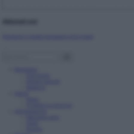
Abbonati ora!
Starbene ti regala benessere ogni mese!
Benessere
Psicologia
Rimedi naturali
Bellezza
Salute
News
Problemi e soluzioni
Alimentazione
Mangiare sano
Diete
Ricette