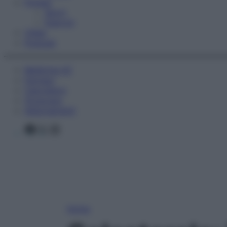
Fitness
Sport
Esercizi
Video
Podcast
Medicina AZ
Farmaci
Calcolatori
Oroscopo
Abbonamenti
Facebook
X
Instagram
Home