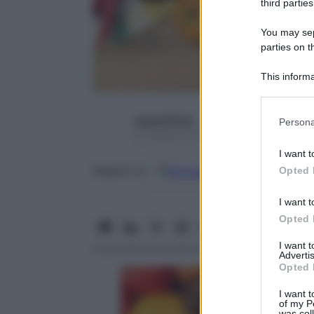
third parties
You may sepa
parties on t
This informa
Participants
Please note
Laura D’Orsi
Persona
information 
9 Ottobre 2017 – Lettura 3 minuti
deny consent
I want t
in below Go
Google
Discover
Fon
Opted 
Seguici su
I want t
Opted 
I want 
Advertis
Opted 
I want t
of my P
was col