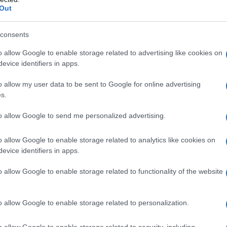
Out
consents
o allow Google to enable storage related to advertising like cookies on
evice identifiers in apps.
o allow my user data to be sent to Google for online advertising
s.
to allow Google to send me personalized advertising.
o allow Google to enable storage related to analytics like cookies on
evice identifiers in apps.
o allow Google to enable storage related to functionality of the website
ra vegetale, che
diminuisce l’assorbimento del
o allow Google to enable storage related to personalization.
tish Journal of Nutrition
), fatta prendendo in
o che l’avena ne riduce sia la la frazione “cattiva”
o allow Google to enable storage related to security, including