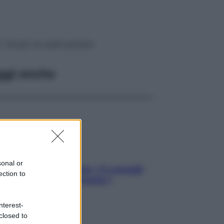
”. Scopri su quali puntare
ggi anche
sonal or
Sicurezza al volante: i 5 consigli
ection to
dell’ex pilota di Formula 1
nterest-
closed to