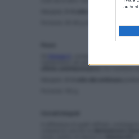
(Ldl) sia le altre “non buone” (no-Hdl).
authenti
Mangiala:
3-4 volte alla settimana
.
Porzione: 30-40 g di fiocchi o chicchi.
Pesce
Gli
Omega 3
,
contenuti in quello azzurro 
metabolismo dei grassi, perché riducono tri
effetto antinfiammatorio
che mantiene ela
Mangialo:
2-3 volte alla settimana
prefer
Porzione: 150 g.
Cereali integrali
A differenza di quelli raffinati, contengono
colesterolo perché ne
diminuiscono l’asso
ricchi, inoltre, di niacina (o
vitamina B3
) 