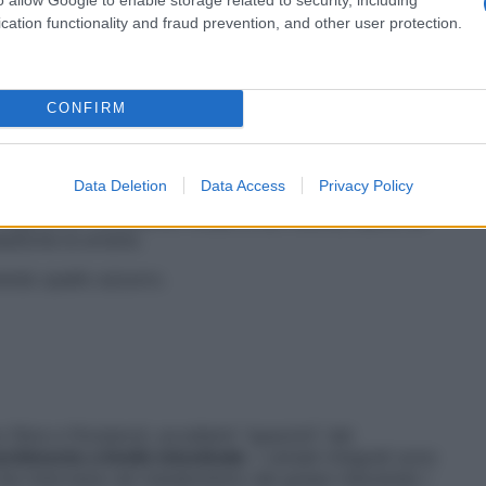
cation functionality and fraud prevention, and other user protection.
CONFIRM
Data Deletion
Data Access
Privacy Policy
e nel salmone, esercitano un’azione positiva sul
gliceridi, colesterolo totale e Ldl. Inoltre, hanno un
stiche le arterie.
endo quello azzurro.
 fibre e fitosteroli, eccellenti “spazzini” del
rbimento a livello intestinale
. I cereali integrali sono
che interviene nel metabolismo dei grassi riducendo i