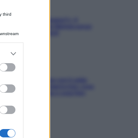
 third
«Oggi che se magnamo?»: 4
ricette facili di Max Mariola senza
pesare gli ingredienti
Downstream
er and store
to grant or
ed purposes
Perché la pressione con il caldo
scende e sale all’improvviso: cosa
succede alle donne e cosa fare
subito