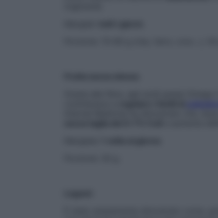
trigliceridi.
Mangiali:
tutti i giorni.
Porzione: 70-80 g (riso, farro, orzo…), 50
Frutta secca oleosa
Grazie alle fibre, agli acidi grassi Omega 3
contribuisce a
regolare i livelli di
colester
Internal Medicine ha dimostrato che, dop
secca taglia del 5-7% l’Ldl
e aumenta dell’
Mangiala:
1 volta al giorno
.
Porzione: 30 g.
Legumi
È stato ampiamente dimostrato come, gra