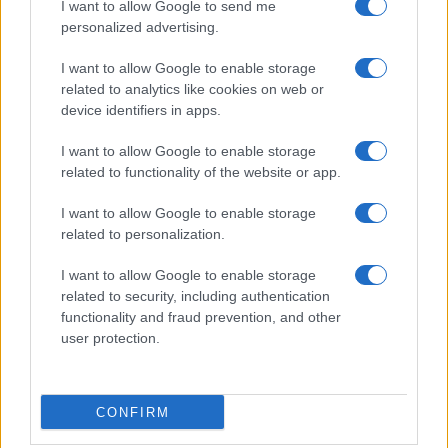
I want to allow Google to send me
personalized advertising.
I want to allow Google to enable storage
related to analytics like cookies on web or
device identifiers in apps.
I want to allow Google to enable storage
related to functionality of the website or app.
I want to allow Google to enable storage
related to personalization.
I want to allow Google to enable storage
related to security, including authentication
functionality and fraud prevention, and other
user protection.
CONFIRM