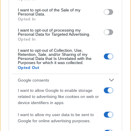
Please note that this website/app uses one or more Google
services and may gather and store information including but
I want to opt-out of the Sale of my
Personal Data.
not limited to your visit or usage behaviour. You may click to
Opted In
grant or deny consent to Google and its third-party tags to
use your data for below specified purposes in below Google
I want to opt-out of processing my
consent section.
Personal Data for Targeted Advertising.
Opted In
I want to opt-out of Collection, Use,
Retention, Sale, and/or Sharing of my
Personal Data that Is Unrelated with the
Purposes for which it was collected.
Opted Out
Google consents
I want to allow Google to enable storage
related to advertising like cookies on web or
device identifiers in apps.
I want to allow my user data to be sent to
Google for online advertising purposes.