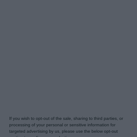
Do Not Process My Personal Information
If you wish to opt-out of the sale, sharing to third parties, or
processing of your personal or sensitive information for
targeted advertising by us, please use the below opt-out