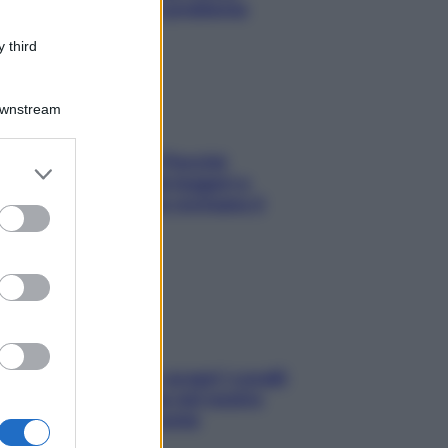
risolvere l’annoso problema
 third
Downstream
Fame dopo cena? Perché
er and store
succede e 6 snack leggeri e
to grant or
appetitosi che non rovinano il
ed purposes
sonno
Non solo Maldive: scopri i coralli
che si nascondono nel nostro
Mediterraneo (e come
proteggerli)