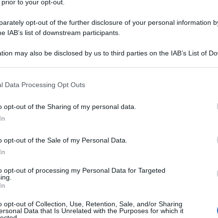
 prior to your opt-out.
rately opt-out of the further disclosure of your personal information by
he IAB’s list of downstream participants.
tion may also be disclosed by us to third parties on the IAB’s List of 
 that may further disclose it to other third parties.
 that this website/app uses one or more Google services and may gath
l Data Processing Opt Outs
including but not limited to your visit or usage behaviour. You may click 
 to Google and its third-party tags to use your data for below specifi
o opt-out of the Sharing of my personal data.
ogle consent section.
Foto: iStock)
In
o opt-out of the Sale of my Personal Data.
In
to opt-out of processing my Personal Data for Targeted
ti preferite
ing.
In
o opt-out of Collection, Use, Retention, Sale, and/or Sharing
ersonal Data that Is Unrelated with the Purposes for which it
lected.