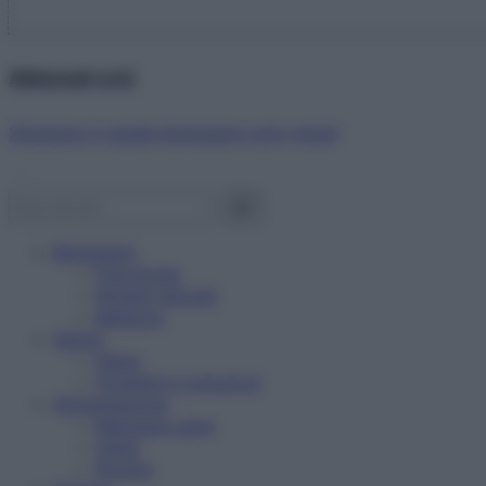
Abbonati ora!
Starbene ti regala benessere ogni mese!
Benessere
Psicologia
Rimedi naturali
Bellezza
Salute
News
Problemi e soluzioni
Alimentazione
Mangiare sano
Diete
Ricette