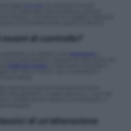
uenza degli
estrogeni
: le variazioni ormonali
 al ciclo mestruale e alla gravidanza, possono
le donne tendono a sottoporsi con maggiore regolarità
mergere più facilmente anche queste condizioni».
 esami di controllo?
 manifestarsi con disturbi come
stanchezza
e
è facile sottovalutare o imputare ad altre cause. Per
uali
analisi del sangue
, è importante controllare il
ggio del TSH e, in alcuni casi, completando il
iroxina libera).
li anticorpi tiroidei ed eventualmente anche
ato della ghiandola. In questo percorso, il ruolo del
are i risultati nel loro insieme e, se necessario, a
docrinologica».
lassici di un’alterazione