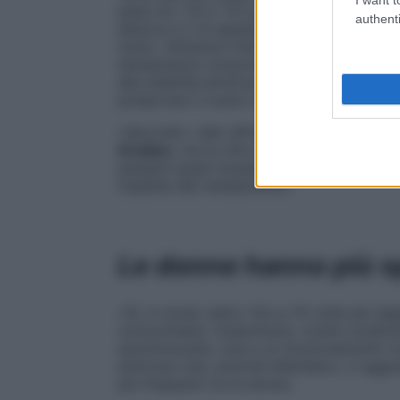
pesa tra i 10 e i 20 g. Ha la forma di una 
authenti
altezza e 2 di spessore. Questa ghiandol
mano, influenza l’intero organismo. Dal bat
temperatura corporea alla velocità con cui
alla stabilità emotiva: la tiroide, attraver
preservare il nostro benessere.
«Secondo i dati ufficiali, 6 milioni di ital
tiroideo
, ma la cifra reale è sicuramente p
passare quasi inosservati», spiega la dot
malattie del metabolismo.
Le donne hanno più sp
«Sì, in modo netto: fino a 10 volte più d
concomitanti. Innanzitutto, molte condizi
autoimmunità, cioè a un funzionamento no
anticorpi che, anziché difenderci, ci aggr
più frequenti tra le donne.