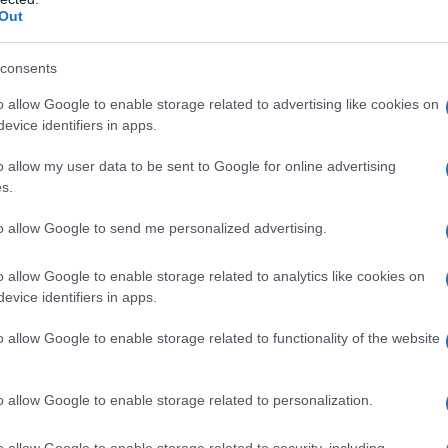
Out
iroidei?
consents
rollo?
terazione della tiroide?
o allow Google to enable storage related to advertising like cookies on
ruale e fertilità?
evice identifiers in apps.
 disfunzione?
o allow my user data to be sent to Google for online advertising
bi della tiroide?
s.
 salute?
sono comuni?
to allow Google to send me personalized advertising.
cede?
nta
o allow Google to enable storage related to analytics like cookies on
elera
evice identifiers in apps.
o allow Google to enable storage related to functionality of the website
 Verrua
, specialista in endocrinologia e malattie del
o allow Google to enable storage related to personalization.
 alla base del collo, davanti alla trachea, la
tiroide
o allow Google to enable storage related to security, including