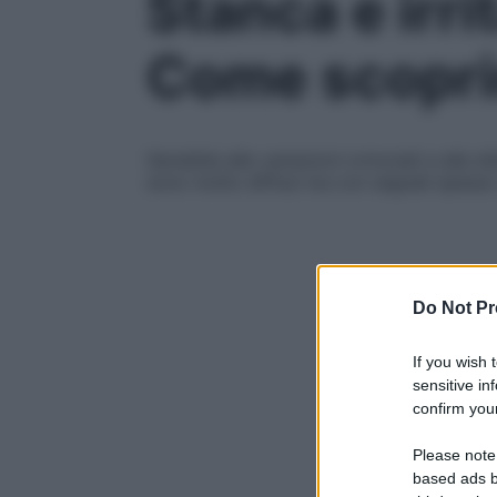
Stanca e irri
Come scoprir
Sensibile alle variazioni ormonali e alle d
sono molto diffusi ma con segnali spesso 
Do Not Pr
If you wish 
sensitive in
confirm your
Please note
based ads b