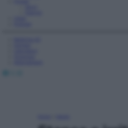
Fitness
Sport
Esercizi
Video
Podcast
Medicina AZ
Farmaci
Calcolatori
Oroscopo
Abbonamenti
Facebook
X
Instagram
Home
»
Salute