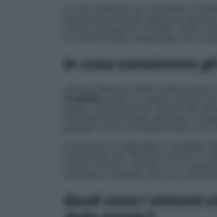
Un altro elemento da considerare è l’infl
tipicamente femminili, legate per esempio
incidere sull’equilibrio tiroideo. Infine, 
ai controlli medici, un’abitudine che fa e
In cosa consistono gli
«Alcune alterazioni della tiroide possono
irritabilità
, quindi con segnali comuni che 
questo, periodicamente, insieme alle abit
funzionamento tiroideo attraverso il dosa
pannello con FT3 (triiodotironina) e FT4 (t
Si possono poi aggiungere il dosaggio deg
un’ecografia, per valutare la forma e lo st
medico di base è centrale: è lui a interpret
indirizzare il paziente verso una visita en
Quali sono i sintomi c