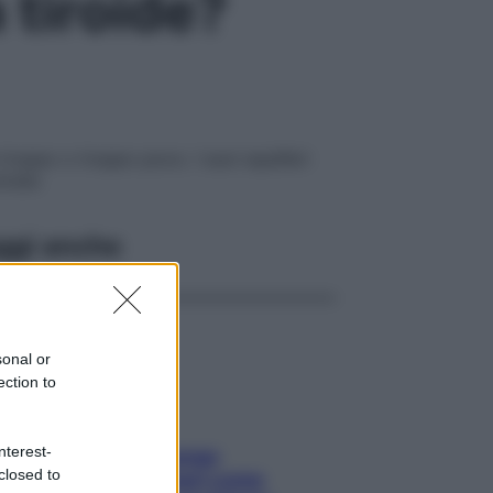
a tiroide?
 troppo o troppo poco. I suoi squilibri
irate
ggi anche
sonal or
ection to
nterest-
Capelli spezzati lungo
closed to
l’attaccatura? Scopri come