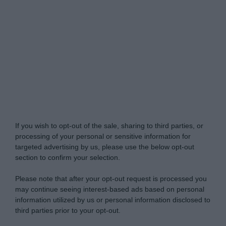
Do Not Process My Personal Information
If you wish to opt-out of the sale, sharing to third parties, or
processing of your personal or sensitive information for
targeted advertising by us, please use the below opt-out
section to confirm your selection.
Please note that after your opt-out request is processed you
may continue seeing interest-based ads based on personal
information utilized by us or personal information disclosed to
third parties prior to your opt-out.