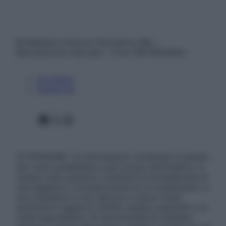
© Belpietro Edizioni Periodiche SRL –
Riproduzione riservata – P.Iva 13673600964
Chi siamo
Pubblicità
Facebook
X
Instagram
ATTENZIONE: Le informazioni contenute in questo
sito sono presentate a solo scopo informativo, in
nessun caso possono costituire la formulazione di
una diagnosi o la prescrizione di un trattamento, e
non intendono e non devono in alcun modo
sostituire il rapporto diretto medico-paziente o la
visita specialistica. Si raccomanda di chiedere