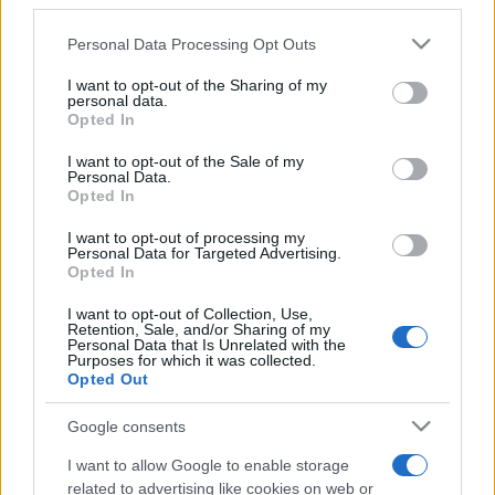
downstream participants.
Personal Data Processing Opt Outs
This information may also be disclosed by us to third parties
on the IAB’s List of Downstream Participants that may further
I want to opt-out of the Sharing of my
disclose it to other third parties.
personal data.
Opted In
Please note that this website/app uses one or more Google
services and may gather and store information including but
I want to opt-out of the Sale of my
Personal Data.
not limited to your visit or usage behaviour. You may click to
Opted In
grant or deny consent to Google and its third-party tags to
use your data for below specified purposes in below Google
I want to opt-out of processing my
consent section.
Personal Data for Targeted Advertising.
Opted In
I want to opt-out of Collection, Use,
Retention, Sale, and/or Sharing of my
Personal Data that Is Unrelated with the
Purposes for which it was collected.
Opted Out
Google consents
I want to allow Google to enable storage
related to advertising like cookies on web or