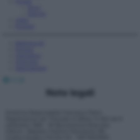
Fitness
Sport
Esercizi
Video
Podcast
Medicina AZ
Farmaci
Calcolatori
Oroscopo
Abbonamenti
Facebook
X
Instagram
Note legali
Direttrice Responsabile Francesca Pietra
Registrazione del Tribunale di Milano N 464 del 8
settembre 1986 – © Riproduzione Riservata
Editore : Belpietro Edizioni Periodiche SRL
Codice Fiscale e Partita IVA : 13673600964