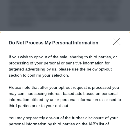
sempre il parere del proprio medico curante e/o di
specialisti riguardo qualsiasi indicazione riportata.
Se si hanno dubbi o quesiti sull’uso di un farmaco
è necessario contattare il proprio medico. Leggi il
Disclaimer »
Tutti i diritti riservati. Le immagini utilizzate negli
articoli sono di proprietà dell’editore o concesse
Do Not Process My Personal Information
in licenza per l’uso. È vietata la riproduzione non
autorizzata.
If you wish to opt-out of the sale, sharing to third parties, or
processing of your personal or sensitive information for
targeted advertising by us, please use the below opt-out
section to confirm your selection.
Informativa
Privacy Policy
Please note that after your opt-out request is processed you
Cookie Policy
may continue seeing interest-based ads based on personal
Note Legali
information utilized by us or personal information disclosed to
Preferenze Privacy
third parties prior to your opt-out.
You may separately opt-out of the further disclosure of your
personal information by third parties on the IAB’s list of