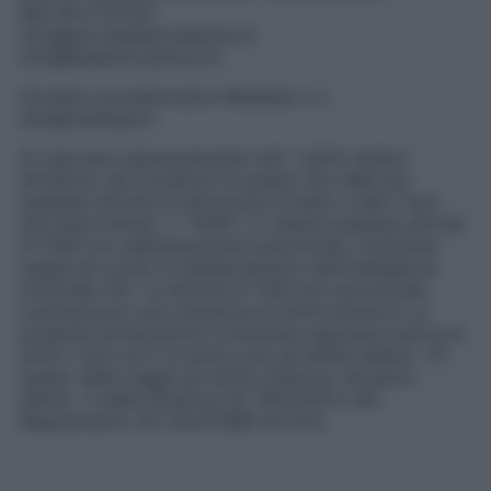
REA MI-2737501
info@pec.belpietroedizioni.it
info@belpietroedizioni.it
Società concessionaria: Mediasei s.r.l.
adv@mediasei.it
Si riservano espressamente tutti i diritti relativi
all’utilizzo dei contenuti di questo Sito Web per
qualsiasi attività di estrazione di testo e dati (“text
and data mining” o “TDM”). È vietata qualsiasi attività
di TDM non espressamente autorizzata, comprese
quelle per scopi di addestramento dell’intelligenza
artificiale (IA). Le attività di TDM non autorizzate
costituiscono una violazione di diritti d’autore. La
presente dichiarazione costituisce espressa riserva di
diritti (“opt-out”) ai sensi e per gli effetti dell’art. 70
quater della Legge sul diritto d’autore, attuativo
dell’art. 4 della Direttiva UE 790/2019 e del
Regolamento UE 2024/1689 (AI Act).