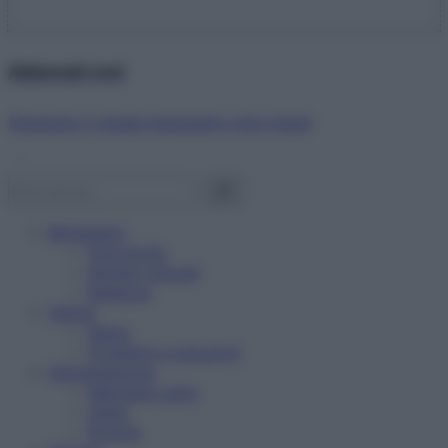
Abbonati ora!
Starbene ti regala benessere ogni mese!
Benessere
Psicologia
Rimedi naturali
Bellezza
Salute
News
Problemi e soluzioni
Alimentazione
Mangiare sano
Diete
Ricette