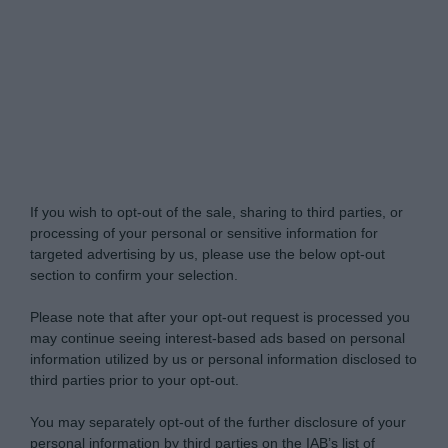
Do Not Process My Personal Information
If you wish to opt-out of the sale, sharing to third parties, or
processing of your personal or sensitive information for
targeted advertising by us, please use the below opt-out
section to confirm your selection.
Please note that after your opt-out request is processed you
may continue seeing interest-based ads based on personal
information utilized by us or personal information disclosed to
third parties prior to your opt-out.
You may separately opt-out of the further disclosure of your
personal information by third parties on the IAB’s list of