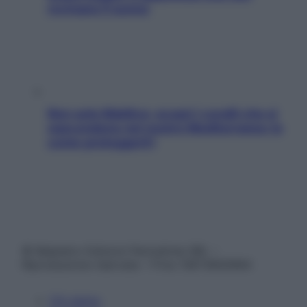
rovinano il sonno
Non solo Maldive: scopri i coralli che si
nascondono nel nostro Mediterraneo (e
come proteggerli)
© Belpietro Edizioni Periodiche SRL –
Riproduzione riservata – P.Iva 13673600964
Chi siamo