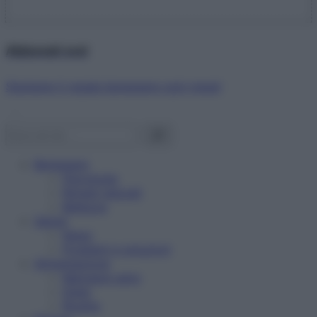
Abbonati ora!
Starbene ti regala benessere ogni mese!
Benessere
Psicologia
Rimedi naturali
Bellezza
Salute
News
Problemi e soluzioni
Alimentazione
Mangiare sano
Diete
Ricette