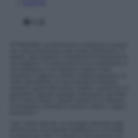
Pubblicità
Facebook
X
Instagram
ATTENZIONE: Le informazioni contenute in questo
sito sono presentate a solo scopo informativo, in
nessun caso possono costituire la formulazione di
una diagnosi o la prescrizione di un trattamento, e
non intendono e non devono in alcun modo
sostituire il rapporto diretto medico-paziente o la
visita specialistica. Si raccomanda di chiedere
sempre il parere del proprio medico curante e/o di
specialisti riguardo qualsiasi indicazione riportata.
Se si hanno dubbi o quesiti sull’uso di un farmaco
è necessario contattare il proprio medico. Leggi il
Disclaimer »
Tutti i diritti riservati. Le immagini utilizzate negli
articoli sono di proprietà dell’editore o concesse
in licenza per l’uso. È vietata la riproduzione non