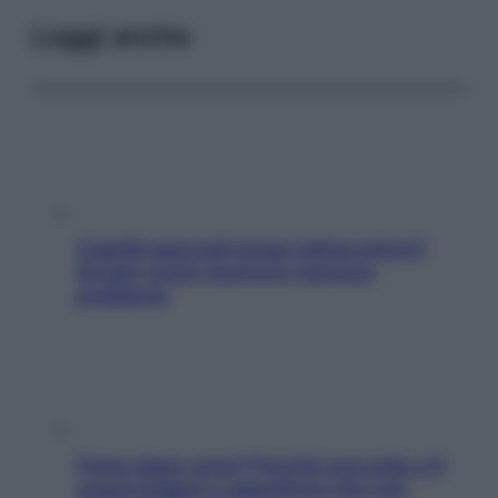
Leggi anche
Capelli spezzati lungo l’attaccatura?
Scopri come risolvere l’annoso
problema
Fame dopo cena? Perché succede e 6
snack leggeri e appetitosi che non