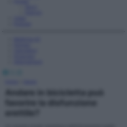
Fitness
Sport
Esercizi
Video
Podcast
Medicina AZ
Farmaci
Calcolatori
Oroscopo
Abbonamenti
Facebook
X
Instagram
Home
»
Salute
Andare in bicicletta può
favorire la disfunzione
erettile?
Un recente studio smentisce definitivamente quello