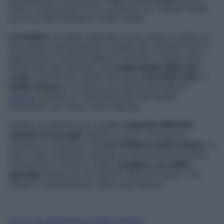
hanno confrontato le loro risposte con quelle fornite
da circa 500 nuotatori e 800 runner.
Il risultato:
la salute sessuale di chi monta in sella si è
dimostrata paragonabile a quella dei volontari che si
allenavano in piscina oppure correndo. L’unica vera
differenza sta nel fatto che
negli amanti delle due
ruote
, soprattutto quelli che fanno
mountain
bike
a
livello
intenso
, si verifica un numero più alto di
stenosi
uretrali, un restringimento del canale
attraverso cui l’urina viene espulsa.
Questo problema può causare
qualche difficoltà
quando si fa la pipì
, dolore e un po’ di bruciore
durante la minzione, ma
non influisce sull’erezione
. In
ogni caso la stenosi uretrale si può affrontare senza
rinunciare al ciclismo: basta
scegliere un sellino
speciale
dotato di uno spazio vuoto al centro, che
limita la compressione sulla zona pelvica.
Fai la tua domanda ai nostri esperti