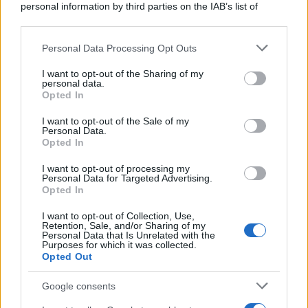
personal information by third parties on the IAB’s list of
downstream participants.
Personal Data Processing Opt Outs
This information may also be disclosed by us to third parties
on the IAB’s List of Downstream Participants that may further
I want to opt-out of the Sharing of my
disclose it to other third parties.
personal data.
Opted In
Please note that this website/app uses one or more Google
services and may gather and store information including but
I want to opt-out of the Sale of my
Personal Data.
not limited to your visit or usage behaviour. You may click to
Opted In
grant or deny consent to Google and its third-party tags to
use your data for below specified purposes in below Google
I want to opt-out of processing my
consent section.
Personal Data for Targeted Advertising.
Opted In
I want to opt-out of Collection, Use,
Retention, Sale, and/or Sharing of my
Personal Data that Is Unrelated with the
Purposes for which it was collected.
Opted Out
Google consents