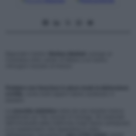
Google
Discover
Fonti preferite
Risponde il dottor
Stefano Mattioli
, urologo al
Columbus clinic center di Milano e al Centro
chirurgico toscano di Arezzo
Pedalare non favorisce in alcun modo la disfunzione
erettile,
come molti esperti hanno sostenuto in
passato.
La
smentita
definitiva
viene da una recente ricerca
pubblicata sul
The Journal of Urology
. Gli scienziati
dell’Università della California (Usa) hanno sottoposto
a un questionario che riguardava lo stato
dell’apparato riproduttivo
oltre 2700 ciclisti
, quindi