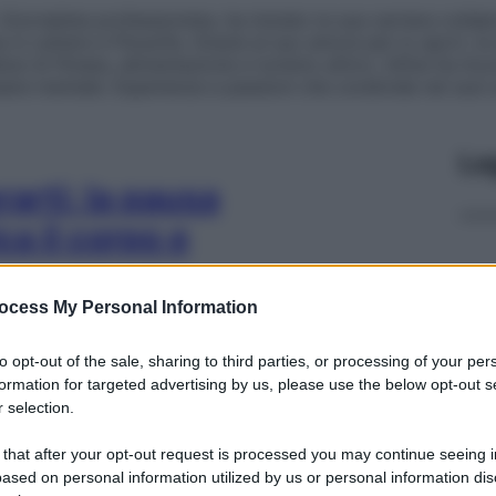
Giornalista professionista, ha iniziato la sua carriera colla
 in Lettere e Filosofia. Grazie al suo amore per lo sport, le a
si di fitness, alimentazione e turismo attivo. Infine ha inc
sere mentale. Esperienze e passioni che condivide nei suoi a
Le
arti: la pausa
ca il corpo e
ocess My Personal Information
to opt-out of the sale, sharing to third parties, or processing of your per
Cap
formation for targeted advertising by us, please use the below opt-out s
Sco
 selection.
pro
veda: le
 that after your opt-out request is processed you may continue seeing i
he l’estate ci
ased on personal information utilized by us or personal information dis