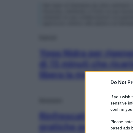
Nel team di Starbene da oltre vent’anni. 
Illustrata, mettendo a frutto la sua laurea
ampliato le sue collaborazioni occupando
approccio olistico alla salute e al benes
Esercizi
Yoga Nidra per rigener
di 15 minuti che ricari
libera la mente
Do Not Pr
If you wish 
Benessere
sensitive in
confirm your
Rinfrescati con l’ayur
Please note
pratiche per evitare c
based ads b