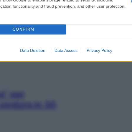
cation functionality and fraud prevention, and other user protection.
ura mangi?
CONFIRM
za con questo
Data Deletion
Data Access
Privacy Policy
a” per
 verdura in 30