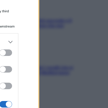
 third
e dopo cena? Perché succede e 6
ck leggeri e appetitosi che non
Downstream
inano il sonno
er and store
to grant or
ed purposes
solo Maldive: scopri i coralli che si
condono nel nostro Mediterraneo
come proteggerli)