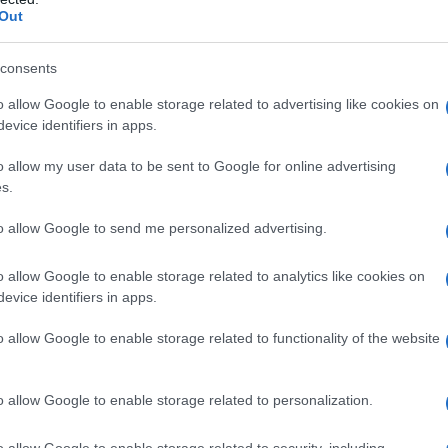
Out
consents
o allow Google to enable storage related to advertising like cookies on
alla scoperta
evice identifiers in apps.
ologia del
o allow my user data to be sent to Google for online advertising
s.
to allow Google to send me personalized advertising.
o allow Google to enable storage related to analytics like cookies on
evice identifiers in apps.
 frutta e
o allow Google to enable storage related to functionality of the website
state così
o allow Google to enable storage related to personalization.
o allow Google to enable storage related to security, including