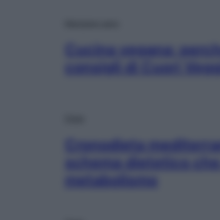
Mangiare sano
Cucina vegana: perché
consigli di Cuori Veg
Diete
Cronodieta mediterran
schema dietetico che r
metabolismo