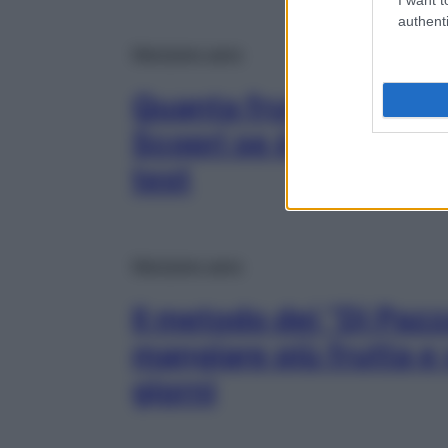
authenti
Mangiare sano
Quanta frutta e verd
Scopri se è abbastan
test
Mangiare sano
Il metodo dei “Di Pazz
mangiare più frutta e
giorni