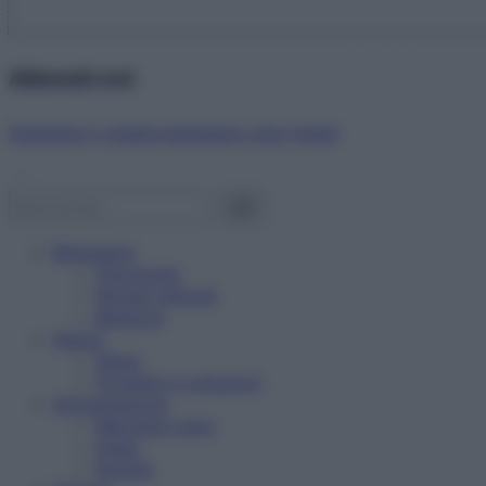
Abbonati ora!
Starbene ti regala benessere ogni mese!
Benessere
Psicologia
Rimedi naturali
Bellezza
Salute
News
Problemi e soluzioni
Alimentazione
Mangiare sano
Diete
Ricette