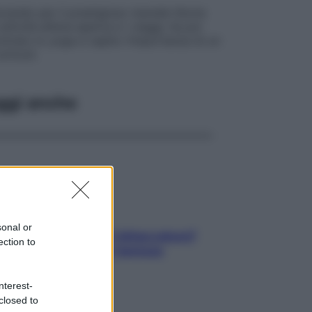
borando per il prestigioso mensile Storia
ttività all’aria aperta e i viaggi, ha poi
ontrato lo yoga e capito l’importanza di un
rticoli.
ggi anche
sonal or
elli spezzati lungo l’attaccatura?
ection to
pri come risolvere l’annoso
blema
nterest-
closed to