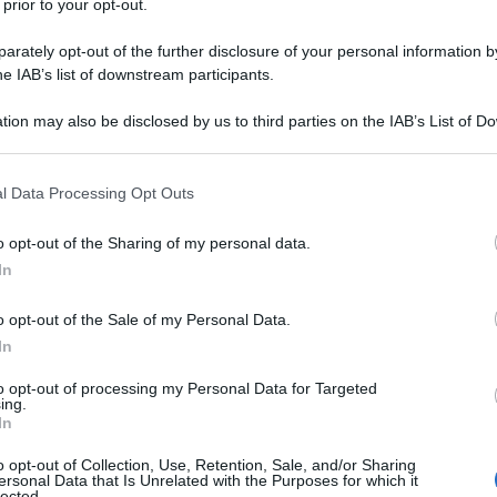
 prior to your opt-out.
rately opt-out of the further disclosure of your personal information by
he IAB’s list of downstream participants.
Fam
sna
tion may also be disclosed by us to third parties on the IAB’s List of 
rov
 that may further disclose it to other third parties.
a all’alba,
 that this website/app uses one or more Google services and may gath
l Data Processing Opt Outs
cipa anche tu
including but not limited to your visit or usage behaviour. You may click 
 to Google and its third-party tags to use your data for below specifi
o opt-out of the Sharing of my personal data.
ogle consent section.
In
Non 
o opt-out of the Sale of my Personal Data.
nas
In
(e 
to opt-out of processing my Personal Data for Targeted
za: 6 posizioni
ing.
In
eggerezza fisica
o opt-out of Collection, Use, Retention, Sale, and/or Sharing
ersonal Data that Is Unrelated with the Purposes for which it
lected.