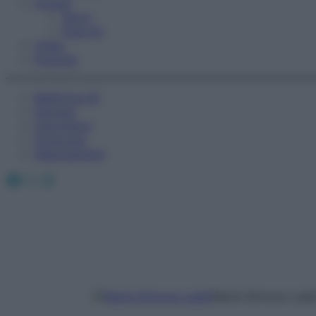
Fitness
Sport
Esercizi
Video
Podcast
Medicina AZ
Farmaci
Calcolatori
Oroscopo
Abbonamenti
Facebook
X
Instagram
Maria Simona Luald