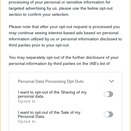
processing of your personal or sensitive information for
targeted advertising by us, please use the below opt-out
section to confirm your selection.
Please note that after your opt-out request is processed you
may continue seeing interest-based ads based on personal
information utilized by us or personal information disclosed to
third parties prior to your opt-out.
You may separately opt-out of the further disclosure of your
personal information by third parties on the IAB’s list of
downstream participants.
Personal Data Processing Opt Outs
This information may also be disclosed by us to third parties
on the IAB’s List of Downstream Participants that may further
I want to opt-out of the Sharing of my
disclose it to other third parties.
personal data.
Opted In
Please note that this website/app uses one or more Google
services and may gather and store information including but
I want to opt-out of the Sale of my
Personal Data.
not limited to your visit or usage behaviour. You may click to
Opted In
grant or deny consent to Google and its third-party tags to
use your data for below specified purposes in below Google