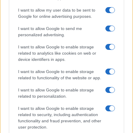
I want to allow my user data to be sent to
Google for online advertising purposes.
I want to allow Google to send me
personalized advertising.
I want to allow Google to enable storage
related to analytics like cookies on web or
device identifiers in apps.
I want to allow Google to enable storage
related to functionality of the website or app.
I want to allow Google to enable storage
related to personalization.
I want to allow Google to enable storage
related to security, including authentication
functionality and fraud prevention, and other
user protection.