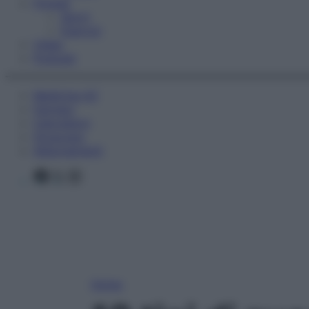
Fitness
Sport
Esercizi
Video
Podcast
Medicina AZ
Farmaci
Calcolatori
Oroscopo
Abbonamenti
Facebook
X
Instagram
Home