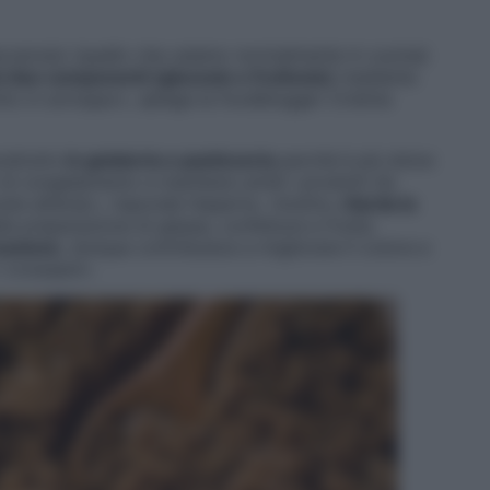
accarosio (quello che usiamo normalmente in cucina)
i due componenti (glucosio e fruttosio)
mediante
otto in sciroppo», spiega la foodblogger Cristina
rattutto
in gelateria e pasticceria
perché è più dolce
di congelamento e mantiene umidi i prodotti (le
e all’aria)», risponde l’esperta. «Inoltre,
ritarda la
la preparazione di glasse, confetture e frutta
zzazione
, dunque contribuisce a migliorare il colore e
 croissant».