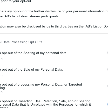
 prior to your opt-out.
rately opt-out of the further disclosure of your personal information by
he IAB’s list of downstream participants.
tion may also be disclosed by us to third parties on the IAB’s List of 
 that may further disclose it to other third parties.
 that this website/app uses one or more Google services and may gath
l Data Processing Opt Outs
including but not limited to your visit or usage behaviour. You may click 
 to Google and its third-party tags to use your data for below specifi
o opt-out of the Sharing of my personal data.
ogle consent section.
ti preferite
In
o opt-out of the Sale of my Personal Data.
In
to opt-out of processing my Personal Data for Targeted
ing.
In
o opt-out of Collection, Use, Retention, Sale, and/or Sharing
egrale. In versione solida o liquida. In cristalli,
ersonal Data that Is Unrelated with the Purposes for which it
ggi puoi scegliere tra
decine di tipi diversi di
lected.