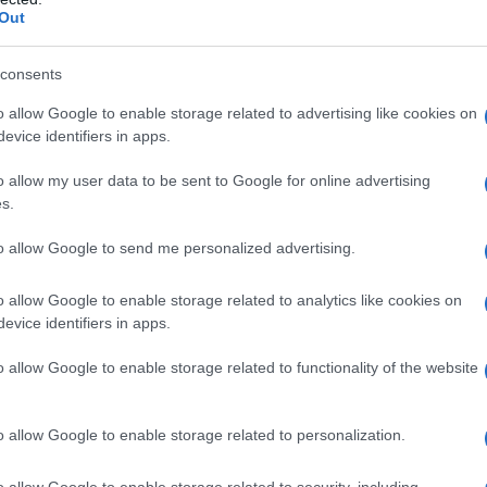
Out
uelli che forniscono solo energia pronta all’uso
e
consents
omplessi, un pizzico di proteine e grassi e,
ferma il tecnologo alimentare
Giorgio Donegani
. «Altre
o allow Google to enable storage related to advertising like cookies on
la materia prima utilizzata e il metodo di produzione
evice identifiers in apps.
 dolci o
avere note di caramello, liquirizia,
o allow my user data to be sent to Google for online advertising
s.
to allow Google to send me personalized advertising.
imo per le ricette, come quelle dei biscotti, nelle
o allow Google to enable storage related to analytics like cookies on
istantaneamente nei liquidi. Quello
in grana media
(il
bevande calde, l’ultrafine va bene per i dolci al
evice identifiers in apps.
lo
a velo
è ideale per le glasse, le meringhe, gli
te soffici e per la decorazione delle torte. Anche la
o allow Google to enable storage related to functionality of the website
e, basti pensare ad alcuni dolci tipici, come la
ta e i biscotti Novarini, da mangiare all’ora del tè»,
 recente selezionata tra i 50 influencer più rilevanti al
o allow Google to enable storage related to personalization.
o allow Google to enable storage related to security, including