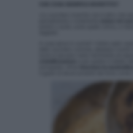
CHE COSA SIGNIFICA INVERTITO?
«Lo zucchero invertito non è altro che s
parzialmente o totalmente
scisso nei suo
enzimi o acidi, come quello citrico, e rid
Saglietti.
A cosa serve in cucina? «Viene usato sop
dello zucchero comune, abbassa il punto 
torte si seccano meno facilmente se espost
cristallizzazione
e per questo è ideale nel
sciroppata. Infine
favorisce la caramelli
il gusto di alcuni prodotti da forno come i