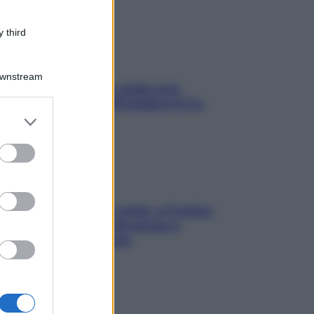
 third
Downstream
Aria condizionata: usala così,
senza rischiare raffreddore & Co.
er and store
to grant or
ed purposes
Mindfulness tra le vette: a Cortina
due giorni lontani da stress e
ansia da smartphone