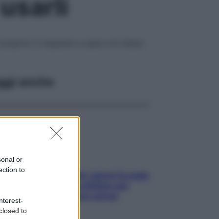
usarli
 scoprire. E imparare a usare con l’aiuto
ggi anche
sonal or
ection to
Doccia, lavarsi tutti i giorni fa male
alla pelle? I miti da sfatare per
proteggerla davvero senza
nterest-
stressarla
closed to