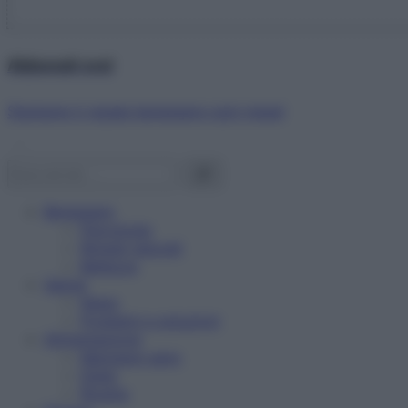
Abbonati ora!
Starbene ti regala benessere ogni mese!
Benessere
Psicologia
Rimedi naturali
Bellezza
Salute
News
Problemi e soluzioni
Alimentazione
Mangiare sano
Diete
Ricette