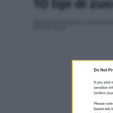
10 tipi di z
Sugli scaffali continuano a comparire nuovi
dei nostri esperti
Do Not Pr
If you wish 
sensitive in
confirm your
Please note
based ads b