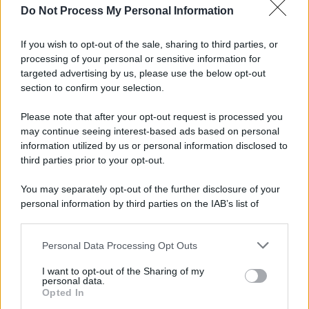
Do Not Process My Personal Information
If you wish to opt-out of the sale, sharing to third parties, or
processing of your personal or sensitive information for
targeted advertising by us, please use the below opt-out
section to confirm your selection.
Please note that after your opt-out request is processed you
may continue seeing interest-based ads based on personal
information utilized by us or personal information disclosed to
third parties prior to your opt-out.
You may separately opt-out of the further disclosure of your
personal information by third parties on the IAB’s list of
downstream participants.
Personal Data Processing Opt Outs
This information may also be disclosed by us to third parties
on the IAB’s List of Downstream Participants that may further
I want to opt-out of the Sharing of my
disclose it to other third parties.
personal data.
Opted In
Please note that this website/app uses one or more Google