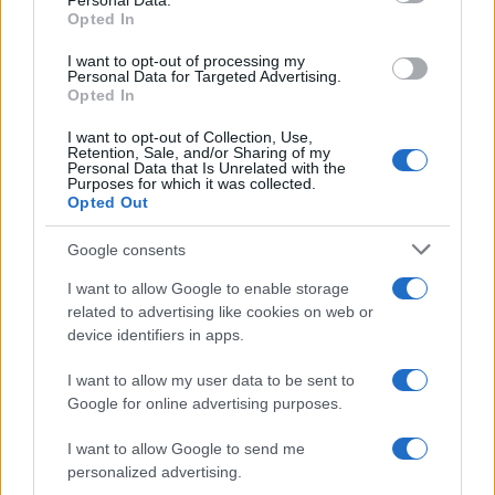
Personal Data.
not limited to your visit or usage behaviour. You may click to
Opted In
grant or deny consent to Google and its third-party tags to
use your data for below specified purposes in below Google
I want to opt-out of processing my
consent section.
Personal Data for Targeted Advertising.
Opted In
I want to opt-out of Collection, Use,
Retention, Sale, and/or Sharing of my
Personal Data that Is Unrelated with the
Purposes for which it was collected.
Opted Out
Google consents
I want to allow Google to enable storage
related to advertising like cookies on web or
device identifiers in apps.
I want to allow my user data to be sent to
Google for online advertising purposes.
I want to allow Google to send me
personalized advertising.