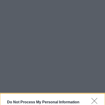
Do Not Process My Personal Information