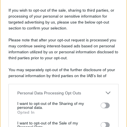
If you wish to opt-out of the sale, sharing to third parties, or
processing of your personal or sensitive information for
targeted advertising by us, please use the below opt-out
section to confirm your selection.
Please note that after your opt-out request is processed you
may continue seeing interest-based ads based on personal
information utilized by us or personal information disclosed to
third parties prior to your opt-out.
You may separately opt-out of the further disclosure of your
personal information by third parties on the IAB’s list of
downstream participants.
Personal Data Processing Opt Outs
This information may also be disclosed by us to third parties
on the IAB’s List of Downstream Participants that may further
I want to opt-out of the Sharing of my
disclose it to other third parties.
personal data.
Opted In
Please note that this website/app uses one or more Google
services and may gather and store information including but
I want to opt-out of the Sale of my