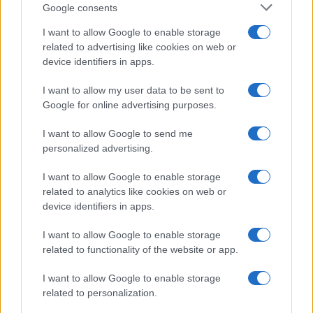
Google consents
I want to allow Google to enable storage
related to advertising like cookies on web or
device identifiers in apps.
I want to allow my user data to be sent to
Google for online advertising purposes.
I want to allow Google to send me
personalized advertising.
I want to allow Google to enable storage
related to analytics like cookies on web or
device identifiers in apps.
I want to allow Google to enable storage
related to functionality of the website or app.
I want to allow Google to enable storage
related to personalization.