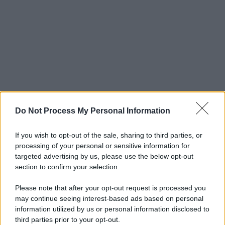
Do Not Process My Personal Information
If you wish to opt-out of the sale, sharing to third parties, or
processing of your personal or sensitive information for
targeted advertising by us, please use the below opt-out
section to confirm your selection.
Please note that after your opt-out request is processed you
may continue seeing interest-based ads based on personal
information utilized by us or personal information disclosed to
third parties prior to your opt-out.