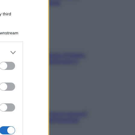
Mediterraneo (e come
proteggerli)
 third
Downstream
er and store
In menopausa il rischio d’infarto
to grant or
aumenta: è ora di rinforzare il
ed purposes
cuore
Contare le calorie serve ancora?
La risposta della nutrizionista