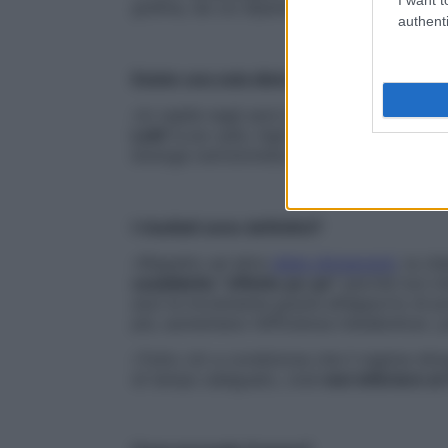
grelina, da cui dipendono stimolo della f
authenti
Esiste una sola dieta chetogenica?
«In realtà negli anni è stata declinata in d
Lchf
(Low carb, high fat). Ma il meccanis
biologa nutrizionista a Porto Sant’Elpidi
I risultati sono definitivi?
«Rispetto ad altre
diete dimagranti
, la c
cosiddetto “effetto yo-yo”
perché non in
anzi la incrementa grazie all’apporto di pr
più, aumentano l’efficienza metabolica», 
«Tutto ciò a condizione che il regime di
di tempo adeguato, cioè
non inferiore ai 