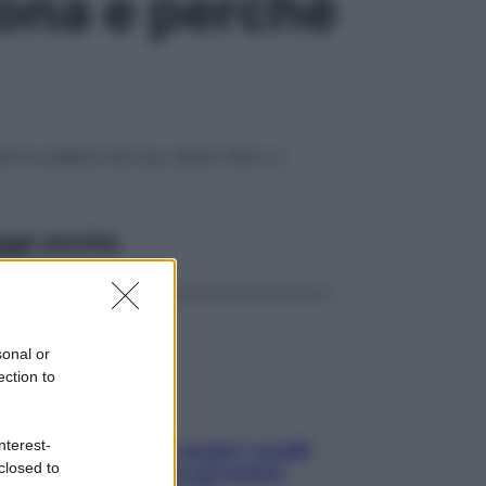
ona e perché
 la celebra nel suo ultimo libro. Il
ggi anche
sonal or
ection to
nterest-
Non solo Maldive: scopri i coralli
closed to
che si nascondono nel nostro