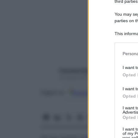
third parties
You may sepa
parties on t
This informa
Participants
Please note
Persona
information 
deny consent
I want t
Francesca Soccorsi
in below Go
Opted 
30 Aprile 2019 – Lettura 6 minuti
I want t
Google
Discover
Fon
Seguici su
Opted 
I want 
Advertis
Opted 
I want t
of my P
Dal suo avvento la
dieta chetogenica
è un
was col