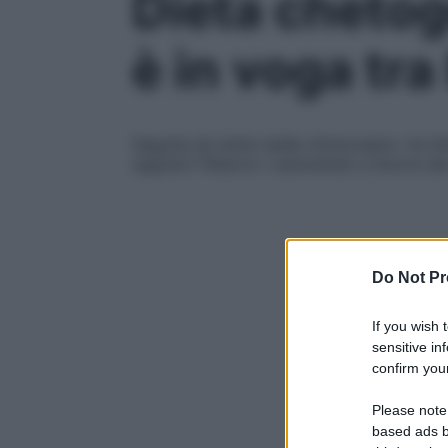
Dieta chetog
è in voga tra 
Seguita da tante stelle oltreoceano, ha fat
segreto? Ridurre i carboidrati a favore de
Do Not Pr
If you wish 
sensitive in
confirm your
Please note
based ads b