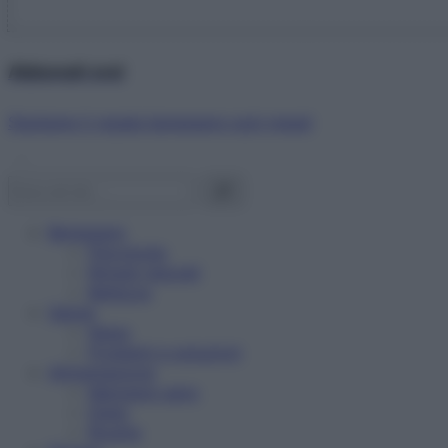
Abbonati ora!
Starbene ti regala benessere ogni mese!
Benessere
Psicologia
Rimedi naturali
Bellezza
Salute
News
Problemi e soluzioni
Alimentazione
Mangiare sano
Diete
Ricette