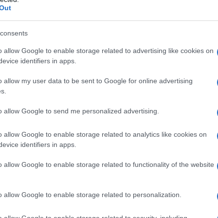
Out
 Kardashian e stelle dello sport tra cui i cestisti
a alla letteratura grazie al romanziere Luca
o io
, in cui racconta la sua
vittoria sui (molti) chili di
consents
 metodo dimagrante.
o allow Google to enable storage related to advertising like cookies on
re dal trip della
dipendenza dal cibo
. È stato come
evice identifiers in apps.
etestiamo, ma da cui non riusciamo a staccarci
scrittore. Mentre per saperne di più sulla dieta
o allow my user data to be sent to Google for online advertising
e risposte dei nostri esperti.
s.
to allow Google to send me personalized advertising.
o allow Google to enable storage related to analytics like cookies on
volgere tutte le sue funzioni,
il nostro corpo utilizza
evice identifiers in apps.
i carboidrati
.
mente l’apporto di questi nutrienti e aumentando
o allow Google to enable storage related to functionality of the website
i invece in energia sia i grassi introdotti con
ponde Giulia Sturabotti, specialista in igiene e
o allow Google to enable storage related to personalization.
ifica la concentrazione degli ormoni leptina e
o allow Google to enable storage related to security, including