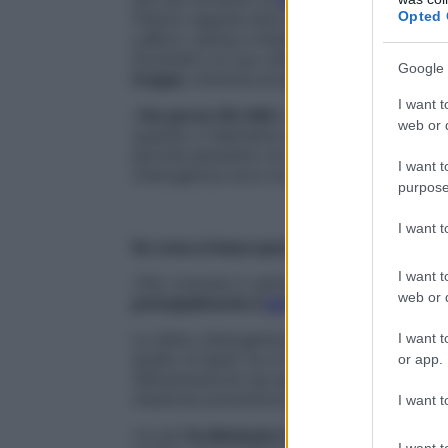
Opted 
l’hanno seguita dive come Halle Berry e Kim
LeBron James e Kobe Bryant. E ora approd
Doninelli e al suo ultimo libro
La dieta son
Google 
troppo
ottenuta proprio grazie a questo
I want t
«
Ho perso 50 chili
e sono uscito per semp
web or d
quando ci liberiamo di una persona che d
perché pensiamo di stimarla», racconta lo 
I want t
chetogenica ecco le domande-chiave con l
purpose
I want 
Su cosa si basa questo metodo?
I want t
«Per ricavare il carburante necessario a s
web or d
principalmente il
glucosio
proveniente da
La dieta chetogenica, riducendo drastica
I want t
quello di lipidi, fa sì che il corpo trasform
or app.
l’alimentazione sia quelli di deposito», ris
medicina preventiva a Roma.
I want t
«In più
fa diminuire l’appetito
, perché mod
I want t