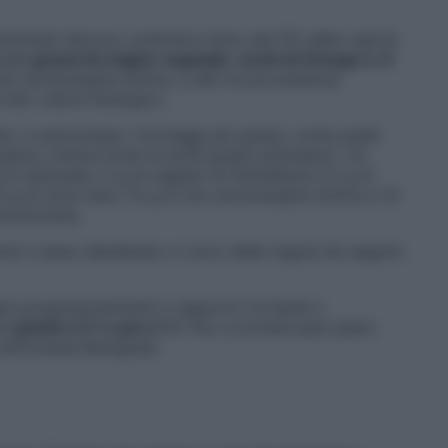
carboidrati devono costituire meno del 5% delle calorie
vede
grassi di origine vegetale, ricchi di Omega 3, 6
lio extravergine d’oliva, e altri di provenienza
 alto valore biologico.
ti, in particolare i formaggi più grassi, come quelli
 pesce, ottima fonte di acidi grassi polinsaturi. Un
 maionese, 5 g di capperi di Pantelleria e 5 g di
g di olive nere, 15 g di olio extravergine d’oliva e 10
trizionista.
unto il peso desiderato ci sono delle regole da seguire
re progressivamente il rapporto fra lipidi e
, quindi a 2:1 e poi a 1:1
, fino a tornare pian piano
 dottoressa Bolognesi.