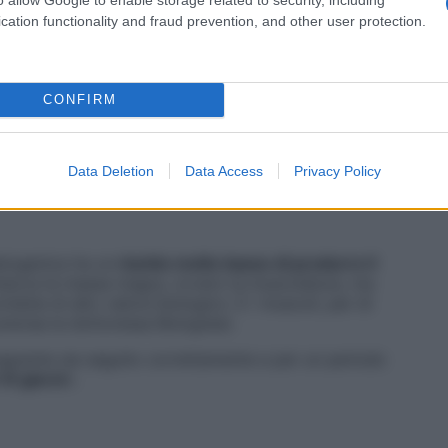
ame e senso di sazietà».
cation functionality and fraud prevention, and other user protection.
CONFIRM
iverse versioni: fra le più note ci sono
la Atkins e la
mo d’azione è lo stesso», spiega Sonia Bolognesi,
o (Fermo) e Osimo (Ancona).
Data Deletion
Data Access
Privacy Policy
hetogenica ha un
rischio molto basso di produrre il
tacca la massa magra, ovvero la muscolatura, ma
oteine di alto valore biologico. E i muscoli, per di
precisa la dottoressa Bolognesi.
magrante sia seguito correttamente e per un periodo
14 giorni
».