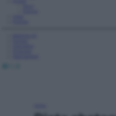
Fitness
Sport
Esercizi
Video
Podcast
Medicina AZ
Farmaci
Calcolatori
Oroscopo
Abbonamenti
Facebook
X
Instagram
Home