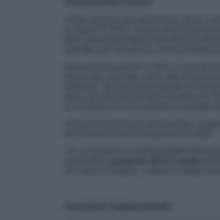
Cosa prevede il menu?
«Nelle versioni più restrittive e rigide i 
e i lipidi l’87-90%. Il piano alimentare pre
e 9
, come quelli della frutta secca e dell’o
animale, che forniscono anche proteine di
Non mancano quindi il latte e i suoi deriva
stagionati, oltre alla carne, alle uova e al
esempio? 160 g di pesce spada con 30 g di
lardo, poi 80 g di zucchine novelle con 30 
g di lecitina di soia», precisa la biologa nu
Vista la peculiarità di questa dieta, raggi
per tornare a un’alimentazione normale?
«Sì. In sostanza, è indispensabile abbassa
carboidrati,
passando dal 4:1 iniziale a 3:1
alla dieta consueta», chiarisce sempre la
Può essere seguita da tutti?