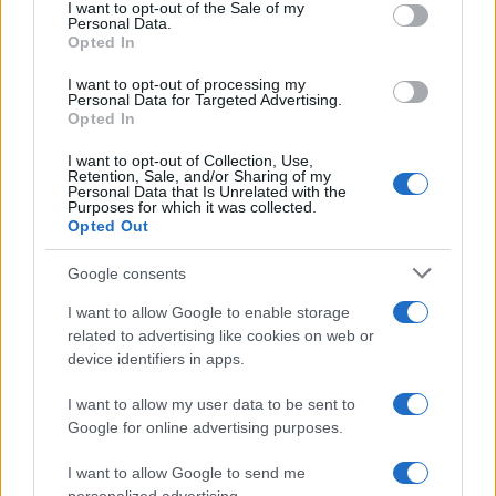
services and may gather and store information including but
I want to opt-out of the Sale of my
Personal Data.
not limited to your visit or usage behaviour. You may click to
Opted In
grant or deny consent to Google and its third-party tags to
use your data for below specified purposes in below Google
I want to opt-out of processing my
consent section.
Personal Data for Targeted Advertising.
Opted In
I want to opt-out of Collection, Use,
Retention, Sale, and/or Sharing of my
Personal Data that Is Unrelated with the
Purposes for which it was collected.
Opted Out
Google consents
I want to allow Google to enable storage
related to advertising like cookies on web or
device identifiers in apps.
I want to allow my user data to be sent to
Google for online advertising purposes.
I want to allow Google to send me