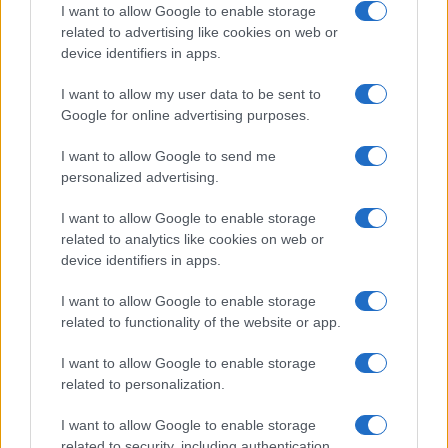
I want to allow Google to enable storage
related to advertising like cookies on web or
device identifiers in apps.
I want to allow my user data to be sent to
Google for online advertising purposes.
I want to allow Google to send me
personalized advertising.
I want to allow Google to enable storage
related to analytics like cookies on web or
device identifiers in apps.
I want to allow Google to enable storage
related to functionality of the website or app.
I want to allow Google to enable storage
related to personalization.
I want to allow Google to enable storage
related to security, including authentication