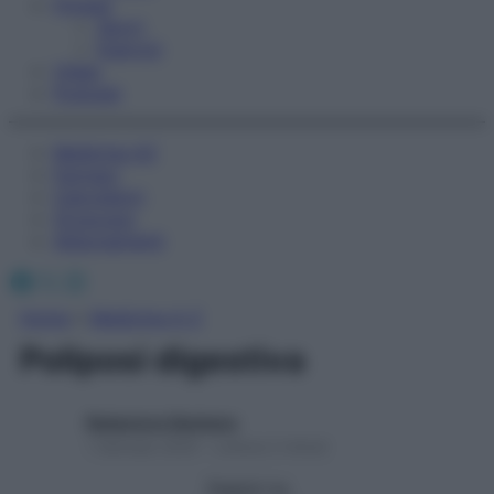
Fitness
Sport
Esercizi
Video
Podcast
Medicina AZ
Farmaci
Calcolatori
Oroscopo
Abbonamenti
Facebook
X
Instagram
Home
»
Medicina A-Z
Poliposi digestiva
Redazione Starbene
1 Gennaio 2025 – Lettura 2 minuti
Seguici su