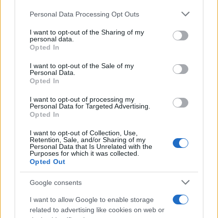
Personal Data Processing Opt Outs
This information may also be disclosed by us to third parties
on the IAB’s List of Downstream Participants that may further
I want to opt-out of the Sharing of my
disclose it to other third parties.
personal data.
Opted In
Please note that this website/app uses one or more Google
services and may gather and store information including but
I want to opt-out of the Sale of my
Personal Data.
not limited to your visit or usage behaviour. You may click to
Opted In
grant or deny consent to Google and its third-party tags to
use your data for below specified purposes in below Google
I want to opt-out of processing my
consent section.
Personal Data for Targeted Advertising.
Opted In
I want to opt-out of Collection, Use,
Retention, Sale, and/or Sharing of my
Personal Data that Is Unrelated with the
Purposes for which it was collected.
Opted Out
Google consents
I want to allow Google to enable storage
related to advertising like cookies on web or