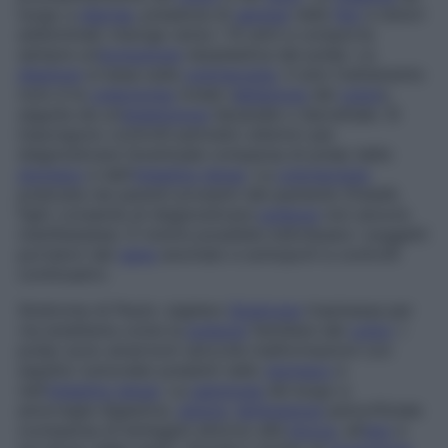
luogo a
diarrea
, presenza di
sangue
nelle
feci
e dolori
addominali; insorge verso i 15 anni e comporta
sempre un’
evoluzione
neoplastica dei polipi. La
diagnosi
si basa sulla
colonscopia
. Il solo trattamento
noto è la
colectomia
totale (
ablazione
del
colon
),
seguita da un’
anastomosi
ileoanale o ileorettale. Si
impongono controlli periodici ulteriori per
diagnosticare l’eventuale comparsa di polipi dello
stomaco
e dell’
intestino tenue
. La
colonscopia
praticata nei parenti prossimi del paziente (fratelli,
figli) consente di diagnosticare
poliposi
non ancora
manifestatesi. È inoltre possibile individuare i soggetti
portatori del
gene
anomalo e sottoporli a controlli
continuativi.
Sindrome di Peutz-Jeghers
Sindrome
trasmessa per
via ereditaria come la
poliposi
familiare del
colon
. I
polipi sono amartomi (piccole malformazioni con
aspetto tumorale) presenti nello
stomaco
e
nell’
intestino tenue
. La
patologia
dà luogo a
emorragie digestive,
dolore
,
lentigginosi
periorifiziale
(comparsa di lentiggini attorno alla
bocca
, all’
ano
e