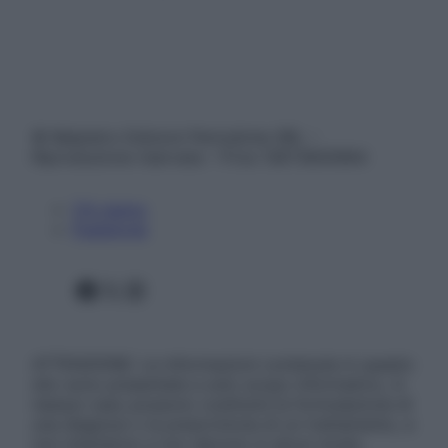
© Belpietro Edizioni Periodiche SRL –
Riproduzione riservata – P.Iva 13673600964
Chi siamo
Pubblicità
Facebook
X
Instagram
ATTENZIONE: Le informazioni contenute in questo
sito sono presentate a solo scopo informativo, in
nessun caso possono costituire la formulazione di
una diagnosi o la prescrizione di un trattamento, e
non intendono e non devono in alcun modo