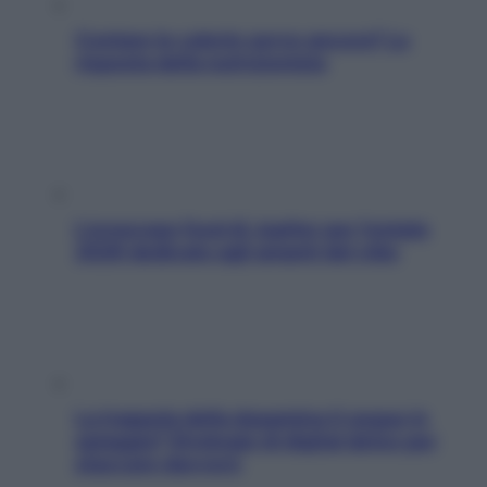
Contare le calorie serve ancora? La
risposta della nutrizionista
L’oroscopo food di Jupiter per l’estate
2026 dedicato agli amanti del cibo
La trappola della dopamina ti segue in
spiaggia? Strategie di digital detox per
staccare davvero