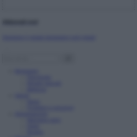
Abbonati ora!
Starbene ti regala benessere ogni mese!
Benessere
Psicologia
Rimedi naturali
Bellezza
Salute
News
Problemi e soluzioni
Alimentazione
Mangiare sano
Diete
Ricette