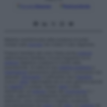
Google
Discover
Fonti preferite
Malattia caratterizzata dalla presenza di polipi
multipli sulla
mucosa
che riveste il tubo digerente.
Poliposi familiare del colon
Detta anche
poliposi
adenomatosa familiare, è la più frequente tra le
poliposi
digestive (colpisce lo 0,03% della
popolazione). Si tratta di una
malattia ereditaria
a
trasmissione
autosomica (attraverso i cromosomi non
sessuali)
dominante
: è sufficiente che il
bambino
riceva il
gene
responsabile da un solo genitore perché
la
malattia
si sviluppi. Questo
gene
è stato
identificato sul
braccio
lungo del
cromosoma
5. I
polipi, adenomi o poliadenomi (lesioni con più
adenomi), sono centinaia o migliaia, localizzati
prevalentemente nel
colon
e nel
retto
. La
malattia
dà