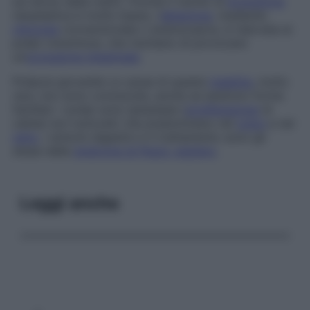
sul dorso delle mani). Poiché il rischio di
evoluzione
neoplastica è molto basso, l’
ablazione
, mediante
chirurgia
convenzionale o endoscopica, è riservata ai
polipi voluminosi, che rischiano di provocare
un’
occlusione intestinale
.
Poliposi giovanile
Le cause di questa
malattia
, molto
rara, non sono conosciute, anche se esistono forme
familiari. I polipi sono iperplasie (
proliferazione
di
cellule non tumorali) che predominano nel
colon
e nel
retto
. I sintomi digestivi e il trattamento sono gli
stessi della
sindrome di Peutz-Jeghers
.
Leggi anche