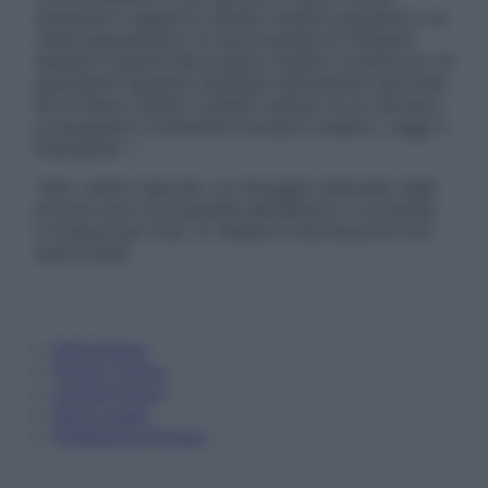
sostituire il rapporto diretto medico-paziente o la
visita specialistica. Si raccomanda di chiedere
sempre il parere del proprio medico curante e/o di
specialisti riguardo qualsiasi indicazione riportata.
Se si hanno dubbi o quesiti sull’uso di un farmaco
è necessario contattare il proprio medico. Leggi il
Disclaimer »
Tutti i diritti riservati. Le immagini utilizzate negli
articoli sono di proprietà dell’editore o concesse
in licenza per l’uso. È vietata la riproduzione non
autorizzata.
Informativa
Privacy Policy
Cookie Policy
Note Legali
Preferenze Privacy