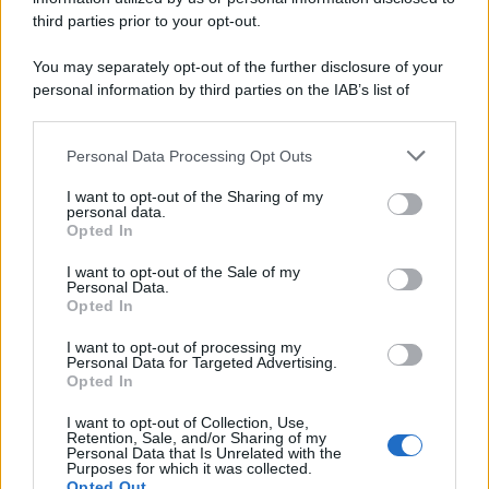
third parties prior to your opt-out.
You may separately opt-out of the further disclosure of your
personal information by third parties on the IAB’s list of
downstream participants.
Personal Data Processing Opt Outs
This information may also be disclosed by us to third parties
on the IAB’s List of Downstream Participants that may further
I want to opt-out of the Sharing of my
disclose it to other third parties.
personal data.
Opted In
Please note that this website/app uses one or more Google
services and may gather and store information including but
I want to opt-out of the Sale of my
Personal Data.
not limited to your visit or usage behaviour. You may click to
Opted In
grant or deny consent to Google and its third-party tags to
use your data for below specified purposes in below Google
I want to opt-out of processing my
consent section.
Personal Data for Targeted Advertising.
Opted In
I want to opt-out of Collection, Use,
Retention, Sale, and/or Sharing of my
Personal Data that Is Unrelated with the
Purposes for which it was collected.
Opted Out