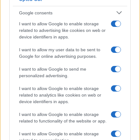
Google consents
I want to allow Google to enable storage
related to advertising like cookies on web or
device identifiers in apps.
I want to allow my user data to be sent to
Google for online advertising purposes.
I want to allow Google to send me
personalized advertising.
I want to allow Google to enable storage
related to analytics like cookies on web or
device identifiers in apps.
I want to allow Google to enable storage
related to functionality of the website or app.
I want to allow Google to enable storage