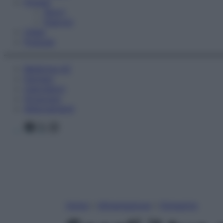
Fitness
Sport
Esercizi
Video
Podcast
Medicina AZ
Farmaci
Calcolatori
Oroscopo
Abbonamenti
Facebook
X
Instagram
Home
»
Alimentazione
»
Dimagrire