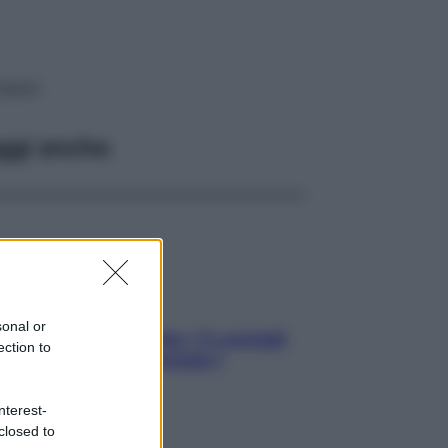
aliani
ggi anche
sonal or
Sicurezza al volante: i 5 consigli
ection to
dell’ex pilota di Formula 1
nterest-
closed to