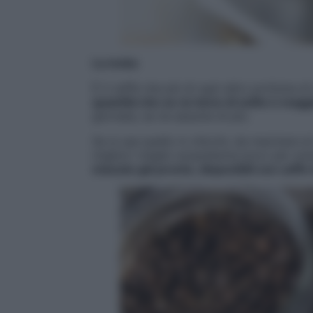
La moka
È il caffè che più di ogni altro profuma d
quantità che se ne beve di solito è maggi
giornata, se ne assume di più.
Se si usa quello in chicchi, da macinare 
migliori: meglio acquistarne poco per av
miscele già pronte, disponibili con caffè d