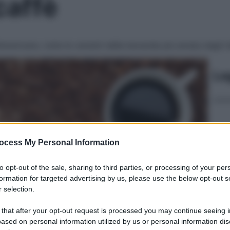
caffè
’americano, tutte le varianti della bevanda più amata dagli it
Le
ocess My Personal Information
to opt-out of the sale, sharing to third parties, or processing of your per
formation for targeted advertising by us, please use the below opt-out s
 selection.
 that after your opt-out request is processed you may continue seeing i
ased on personal information utilized by us or personal information dis