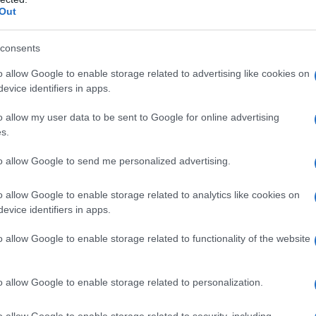
Out
consents
o allow Google to enable storage related to advertising like cookies on
evice identifiers in apps.
o allow my user data to be sent to Google for online advertising
s.
to allow Google to send me personalized advertising.
o allow Google to enable storage related to analytics like cookies on
evice identifiers in apps.
o allow Google to enable storage related to functionality of the website
, è pronto in soli venticinque secondi:
la velocità di
 finiscano i grassi del caffè
, che determinano
o allow Google to enable storage related to personalization.
nti colloidali che danno vita al corpo e alla crema
o allow Google to enable storage related to security, including