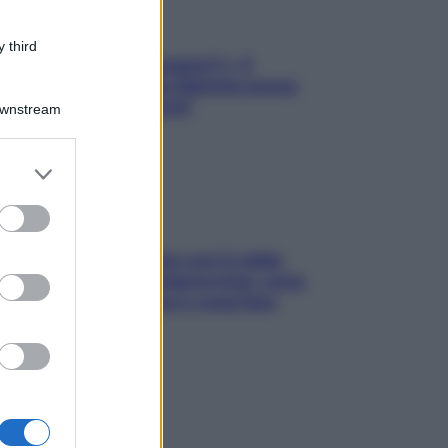
 third
«Oggi che se magnamo?»: 4
ricette facili di Max Mariola senza
pesare gli ingredienti
Downstream
er and store
to grant or
ed purposes
Perché la pressione con il caldo
scende e sale all’improvviso: cosa
succede alle donne e cosa fare
subito