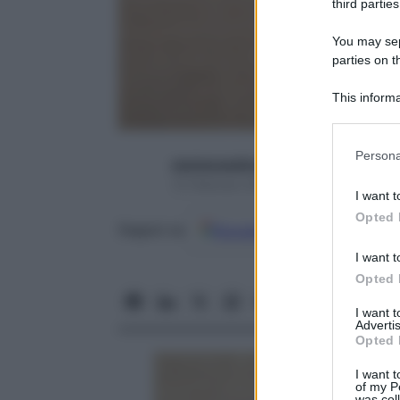
third parties
You may sepa
parties on t
This informa
Participants
Please note
Persona
starbeneeditor6
information 
10 Febbraio 2016 – Lettura 3 minuti
deny consent
I want t
in below Go
Opted 
Google
Discover
Fon
Seguici su
I want t
Opted 
I want 
Advertis
Opted 
I want t
of my P
was col