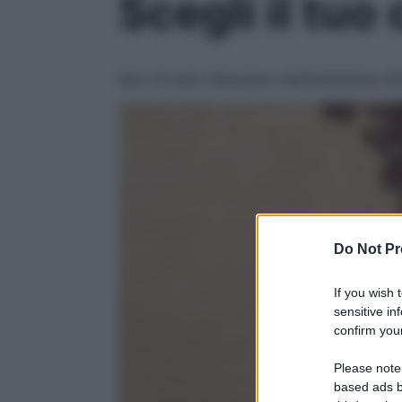
Scegli il tuo 
Non c’è solo l’espresso: dall’istantaneo all
Do Not Pr
If you wish 
sensitive in
confirm your
Please note
based ads b