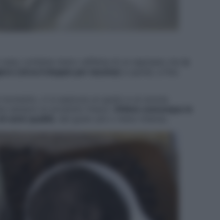
i casa; contiene meno caffeina di un espresso ma l
a
ore (circa il doppio per tazzina)
e quindi, a fine
al momento, ci si assicura un gusto e un aroma
ere sempre un prodotto fresco.
Ottime comunque le
i varie qualità
, dal gusto più o meno intenso.