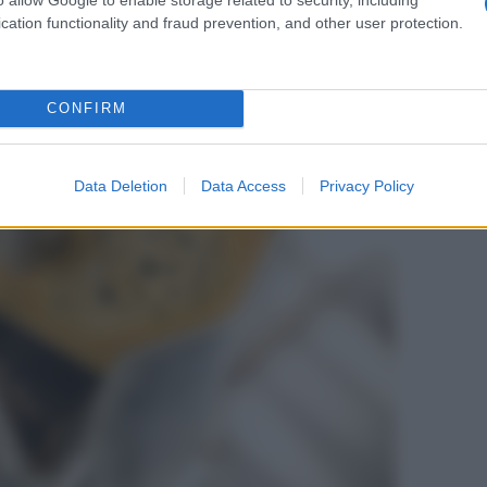
, non solo perché è il più ricco di gusto ma anche
cation functionality and fraud prevention, and other user protection.
infatti, anche se meno denso, contiene una
CONFIRM
Data Deletion
Data Access
Privacy Policy