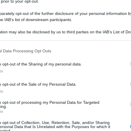
 prior to your opt-out.
rately opt-out of the further disclosure of your personal information by
he IAB’s list of downstream participants.
tion may also be disclosed by us to third parties on the IAB’s List of 
 that may further disclose it to other third parties.
 that this website/app uses one or more Google services and may gath
l Data Processing Opt Outs
including but not limited to your visit or usage behaviour. You may click 
 to Google and its third-party tags to use your data for below specifi
o opt-out of the Sharing of my personal data.
ogle consent section.
In
ti preferite
o opt-out of the Sale of my Personal Data.
In
to opt-out of processing my Personal Data for Targeted
ing.
In
o opt-out of Collection, Use, Retention, Sale, and/or Sharing
ersonal Data that Is Unrelated with the Purposes for which it
lected.