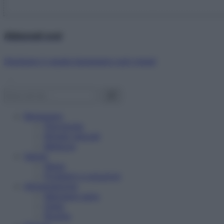
Abbonati ora!
Starbene ti regala benessere ogni mese!
Benessere
Psicologia
Rimedi naturali
Bellezza
Salute
News
Problemi e soluzioni
Alimentazione
Mangiare sano
Diete
Ricette