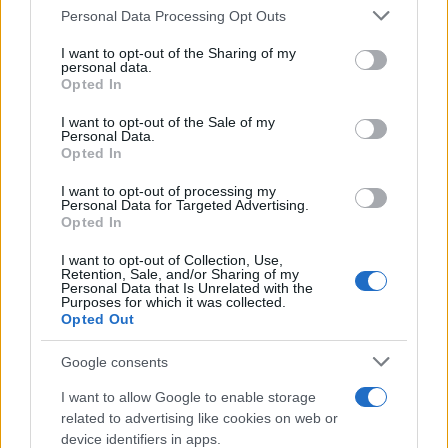
Personal Data Processing Opt Outs
This information may also be disclosed by us to third parties
on the IAB’s List of Downstream Participants that may further
I want to opt-out of the Sharing of my
disclose it to other third parties.
personal data.
Opted In
Please note that this website/app uses one or more Google
services and may gather and store information including but
I want to opt-out of the Sale of my
Personal Data.
not limited to your visit or usage behaviour. You may click to
Opted In
grant or deny consent to Google and its third-party tags to
use your data for below specified purposes in below Google
I want to opt-out of processing my
consent section.
Personal Data for Targeted Advertising.
Opted In
I want to opt-out of Collection, Use,
Retention, Sale, and/or Sharing of my
Personal Data that Is Unrelated with the
Purposes for which it was collected.
Opted Out
Google consents
I want to allow Google to enable storage
related to advertising like cookies on web or
device identifiers in apps.