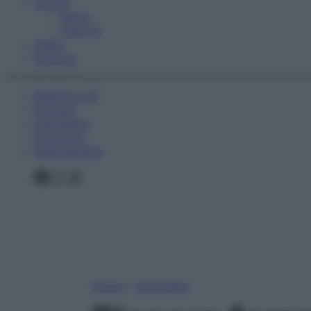
Fitness
Sport
Esercizi
Video
Podcast
Medicina AZ
Farmaci
Calcolatori
Oroscopo
Abbonamenti
Facebook
X
Instagram
Home
»
Sessualità