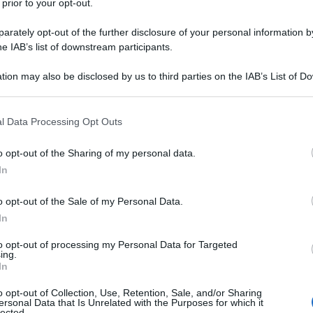
 prior to your opt-out.
rately opt-out of the further disclosure of your personal information by
he IAB’s list of downstream participants.
tion may also be disclosed by us to third parties on the IAB’s List of 
 that may further disclose it to other third parties.
 that this website/app uses one or more Google services and may gath
l Data Processing Opt Outs
including but not limited to your visit or usage behaviour. You may click 
 to Google and its third-party tags to use your data for below specifi
o opt-out of the Sharing of my personal data.
ogle consent section.
In
ti preferite
o opt-out of the Sale of my Personal Data.
In
to opt-out of processing my Personal Data for Targeted
ing.
In
o opt-out of Collection, Use, Retention, Sale, and/or Sharing
ersonal Data that Is Unrelated with the Purposes for which it
lected.