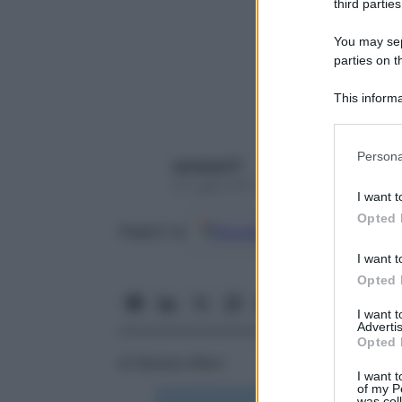
third parties
You may sepa
parties on t
This informa
Participants
Please note
Persona
seresissi77
information 
21 Luglio 2017 – Lettura 3 minuti
deny consent
I want t
in below Go
Opted 
Google
Discover
Fon
Seguici su
I want t
Opted 
I want 
Advertis
Opted 
di Serena Allevi
I want t
of my P
was col