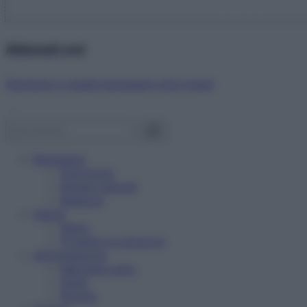
Abbonati ora!
Starbene ti regala benessere ogni mese!
Benessere
Psicologia
Rimedi naturali
Bellezza
Salute
News
Problemi e soluzioni
Alimentazione
Mangiare sano
Diete
Ricette