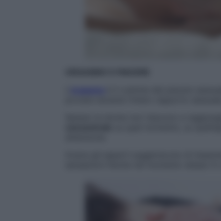
ORGASMO E PIACERE
L’
orgasmo
è il culmine del piacere sessu
provare durante l’intero rapporto sessual
Spesso le donne non riescono a raggiun
concentrate
su quel momento, su quell’api
attenzione.
Invece gli esperti suggeriscono di impar
sensazioni fisiche nel momento stesso in