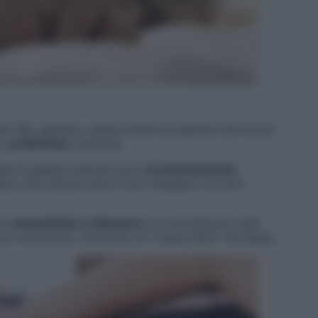
ale. Ma, appunto, esiste anche un piacere che si può
e,
preliminari
compresi.
gere l’orgasmo perché sono
eccessivamente
ce che cattura tutto il loro impegno e la loro
are
innanzitutto a rilassarsi
e a concentrarsi sulle
 cui si provano. Insomma, un “carpe diem” del sesso.