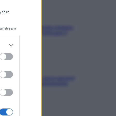
 third
In menopausa il rischio d’infarto
Downstream
aumenta: è ora di rinforzare il
cuore
er and store
to grant or
ed purposes
Contare le calorie serve ancora?
La risposta della nutrizionista