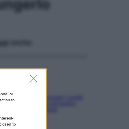
ungerlo
ggi anche
sonal or
Non solo Maldive: scopri i coralli
ection to
che si nascondono nel nostro
Mediterraneo (e come
proteggerli)
nterest-
closed to