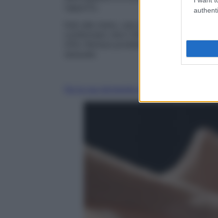
rapporto.
authenti
Dati alla mano, una recente inchiesta
dell
confermato che il 30% circa delle donne h
25% riferisce problemi di
lubrificazione
c
sessuale.
Fai la tua domanda ai nostri esperti