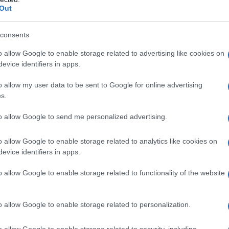
Out
consents
o allow Google to enable storage related to advertising like cookies on
evice identifiers in apps.
o allow my user data to be sent to Google for online advertising
s.
to allow Google to send me personalized advertising.
o allow Google to enable storage related to analytics like cookies on
evice identifiers in apps.
o allow Google to enable storage related to functionality of the website
 controverso, soprattutto perché sono ancora molte
ero e proprio
orgasmo
.
o allow Google to enable storage related to personalization.
si concentra eccessivamente sul raggiungimento
 sessuale
che coinvolge tutto il tempo del
o allow Google to enable storage related to security, including