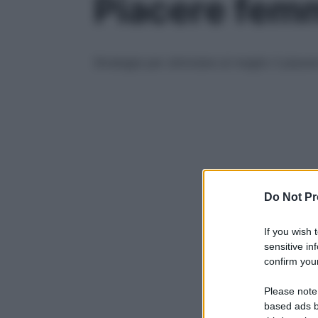
Piacere femm
Strategie per stimolare al meglio il piace
Do Not Pr
If you wish 
sensitive in
confirm your
Please note
based ads b