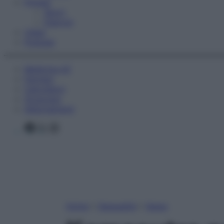
Fitness
Sport
Esercizi
Video
Podcast
Medicina AZ
Farmaci
Calcolatori
Oroscopo
Abbonamenti
Facebook
X
Instagram
Home
»
Sessualità
»
Sesso