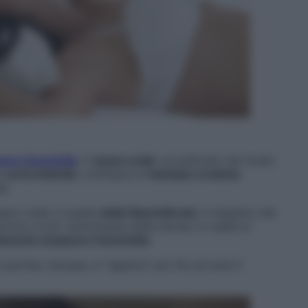
smo femminile
, il
sesso orale
va praticato nel modo
a
certa intimità
, confidarsi le
fantasie erotiche
a.
esso orale, è quella
della fiammiferaia
. A dispetto del
ione un po’ sottomessa della donna, in realtà si
mente al piacere femminile.
l partner, dunque, si “applica” per far provare il