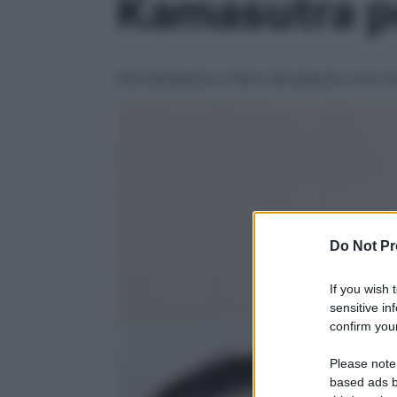
Kamasutra pe
Dal kamasutra, il libro del piacere, ecco le
Do Not Pr
If you wish 
sensitive in
confirm your
Please note
based ads b