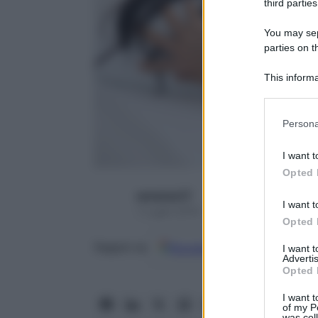
third parties
You may sepa
parties on t
This informa
Participants
Please note
Persona
information 
deny consent
I want t
in below Go
Opted 
seresissi77
I want t
7 Luglio 2016 – Lettura 3 minuti
Opted 
Google
Discover
Fon
Seguici su
I want 
Advertis
Opted 
I want t
of my P
was col