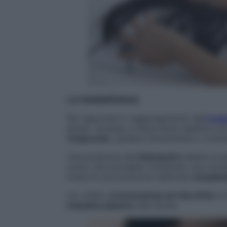
LA FIAMMIFERAIA
Per agevolare il raggiungimento dell’
orga
giusto. Dunque, è importante stabilire un
reciproche
, guidarsi dolcemente a vicend
Una posizione del
Kamasutra
adatta al s
nome, che potrebbe richiamare una condiz
tratta di una posizione dedicata
completa
Lei, infatti,
si accovaccia sul viso di lui
e i
massimo piacere
alla donna.