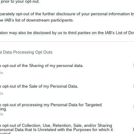
 prior to your opt-out.
rately opt-out of the further disclosure of your personal information by
he IAB’s list of downstream participants.
tion may also be disclosed by us to third parties on the IAB’s List of 
 that may further disclose it to other third parties.
 that this website/app uses one or more Google services and may gath
l Data Processing Opt Outs
including but not limited to your visit or usage behaviour. You may click 
 to Google and its third-party tags to use your data for below specifi
o opt-out of the Sharing of my personal data.
ogle consent section.
In
o opt-out of the Sale of my Personal Data.
In
ti preferite
to opt-out of processing my Personal Data for Targeted
ing.
In
o opt-out of Collection, Use, Retention, Sale, and/or Sharing
ersonal Data that Is Unrelated with the Purposes for which it
lected.