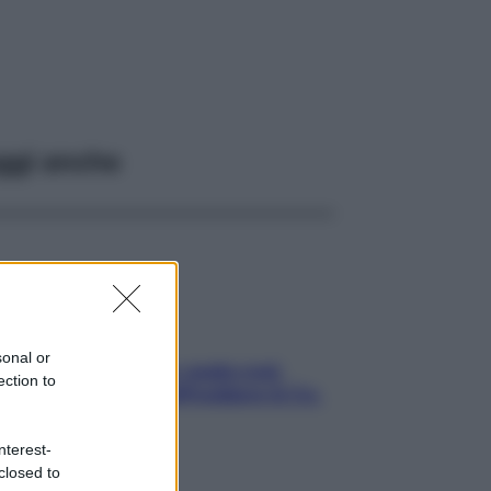
ggi anche
sonal or
Aria condizionata: usala così,
ection to
senza rischiare raffreddore & Co.
nterest-
closed to