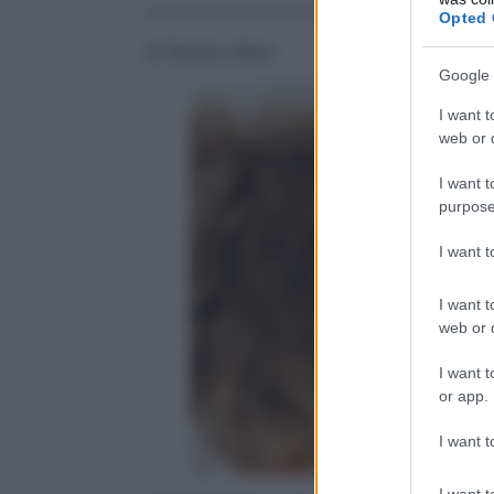
Opted 
di Serena Allevi
Google 
I want t
web or d
I want t
purpose
I want 
I want t
web or d
I want t
or app.
I want t
I want t