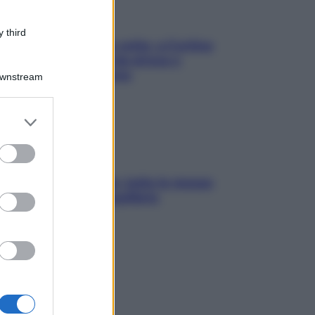
 third
Mindfulness tra le vette: a Cortina
due giorni lontani da stress e
ansia da smartphone
Downstream
er and store
to grant or
ed purposes
SOS pelle irritabile: tutte le mosse
per riportarla in equilibrio