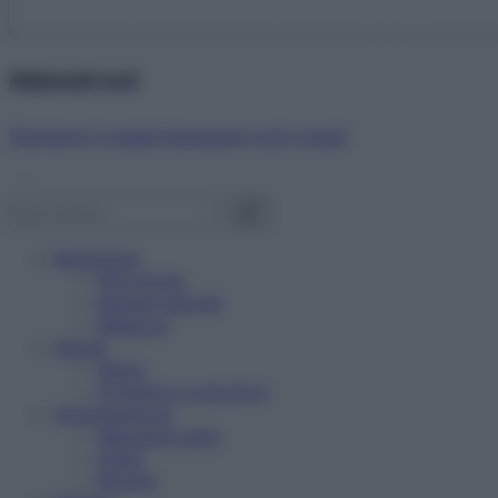
Abbonati ora!
Starbene ti regala benessere ogni mese!
Benessere
Psicologia
Rimedi naturali
Bellezza
Salute
News
Problemi e soluzioni
Alimentazione
Mangiare sano
Diete
Ricette