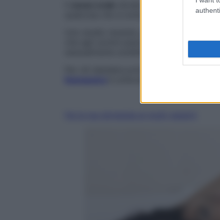
Il
sesso orale
divide le donne: per alcune
authenti
qualcosa che si evita volentieri.
Uno studio recente, pubblicato su
The Jo
che agli uomini piace
praticare sesso ora
sessualmente soddisfatta, pensa l’uomo, 
Per chi desidera prolungare il piacere a l
Kamasutra
è un’eccezionale fonte di
spun
Fai la tua domanda ai nostri esperti