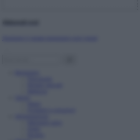
Abbonati ora!
Starbene ti regala benessere ogni mese!
Benessere
Psicologia
Rimedi naturali
Bellezza
Salute
News
Problemi e soluzioni
Alimentazione
Mangiare sano
Diete
Ricette