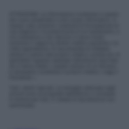
ATTENZIONE: Le informazioni contenute in questo
sito sono presentate a solo scopo informativo, in
nessun caso possono costituire la formulazione di
una diagnosi o la prescrizione di un trattamento, e
non intendono e non devono in alcun modo
sostituire il rapporto diretto medico-paziente o la
visita specialistica. Si raccomanda di chiedere
sempre il parere del proprio medico curante e/o di
specialisti riguardo qualsiasi indicazione riportata.
Se si hanno dubbi o quesiti sull’uso di un farmaco
è necessario contattare il proprio medico. Leggi il
Disclaimer »
Tutti i diritti riservati. Le immagini utilizzate negli
articoli sono di proprietà dell’editore o concesse
in licenza per l’uso. È vietata la riproduzione non
autorizzata.