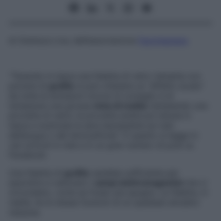
di
Gianluca Liva
, dell’associazione
Factcheckers
“Tenendo in tasca una fialetta di vetro riempita con
polvere di
grafite
si può ottenere un “effetto scudo”
da tutte le emissioni nocive (il consiglio è di
temperare una grossa
mina di
matita
riempiendo una
provetta di vetro; la provetta andrà poi tenuta in
tasca e scaricata la sera lasciandola sui tubi
dell’acqua o del termosifone)”. È quanto si legge in
vari articoli in rete e in un gran numero di post su
Facebook.
Una fialetta di
grafite
sarebbe sufficiente per
assorbire e catturare i
campi elettromagnetici
che ci
circondano, come se fosse una spugna. La fialetta, in
realtà, ha le stesse funzioni di un qualsiasi amuleto:
nessuna.