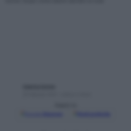
nocive. Scopri come stanno davvero le cose
Caterina Caristo
20 Febbraio 2019 – Lettura 2 minuti
Seguici su
Google
Discover
Fonti preferite