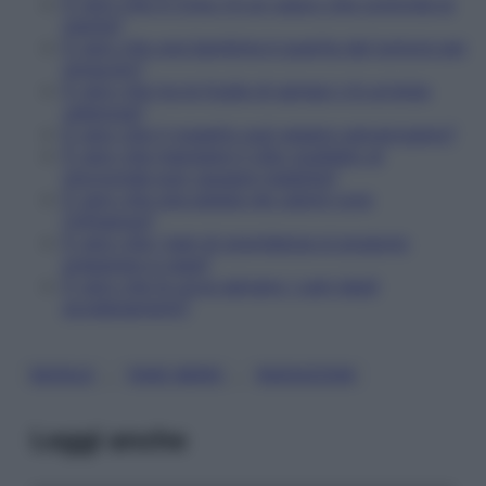
È vero che in Cina c'è un casco che controlla la
mente?
È vero che una bambina è guarita dal tumore per
miracolo?
È vero che tra le foglie di spinaci c'è un'erba
velenosa?
È vero che il rossetto può essere cancerogeno?
È vero che mangiare il cibo scaldato al
microonde può causare malattie?
È vero che una patata nei calzini cura
l'influenza?
È vero che i test di gravidanza si possono
preparare a casa?
È vero che le uova salvano i cani dagli
avvelenamenti?
, 
, 
BUFALE
FAKE NEWS
RADIAZIONI
Leggi anche