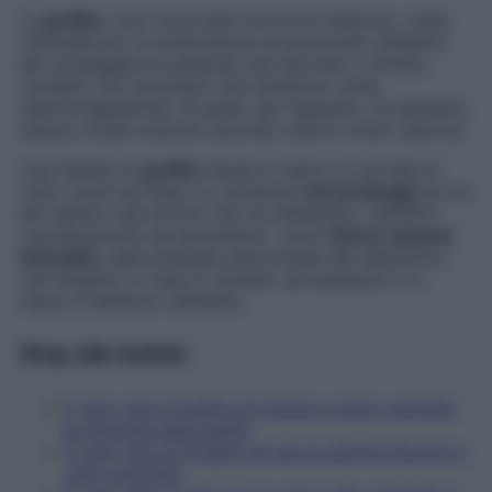
La
grafite
, così come altre forme di carbonio, viene
utilizzata per la schermatura di particolari ambienti
per proteggere le persone che lavorano a stretto
contatto con strumenti che emettono onde
elettromagnetiche. Si parla, per l’appunto, di ambienti,
stanze, locali costruiti secondo canoni molto rigorosi.
Una fialetta di
grafite
tenuta in tasca (o portata al
collo come se fosse un ciondolo)
non protegge
da un
bel niente e gli articoli che ne millantano i benefici
contribuiscono ad aumentare i nostri
timori, spesso
infondati
, sulla presunta pericolosità dei dispositivi
che teniamo in casa (il modem, ad esempio) o in
tasca (il telefono cellulare).
Stop alle bufale
È vero che il frullato di cipolla e aceto cancella
le macchie della pelle?
È vero che un frullato fai-da-te elimina fibromi e
cisti ovariche?