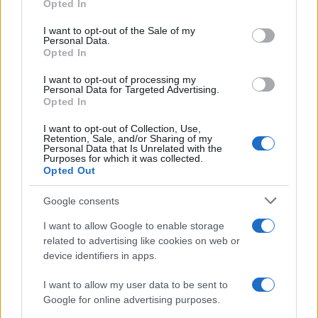
Opted In
Please note that this website/app uses one or more Google
services and may gather and store information including but
I want to opt-out of the Sale of my
Personal Data.
not limited to your visit or usage behaviour. You may click to
Opted In
grant or deny consent to Google and its third-party tags to
use your data for below specified purposes in below Google
I want to opt-out of processing my
consent section.
Personal Data for Targeted Advertising.
Opted In
I want to opt-out of Collection, Use,
Retention, Sale, and/or Sharing of my
Personal Data that Is Unrelated with the
Purposes for which it was collected.
Opted Out
Google consents
I want to allow Google to enable storage
related to advertising like cookies on web or
device identifiers in apps.
I want to allow my user data to be sent to
Google for online advertising purposes.