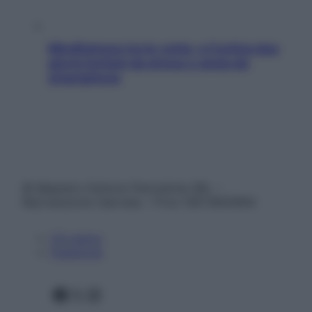
Mindfulness tra le vette: a Cortina due
giorni lontani da stress e ansia da
smartphone
© Belpietro Edizioni Periodiche SRL –
Riproduzione riservata – P.Iva 13673600964
Chi siamo
Pubblicità
Facebook
X
Instagram