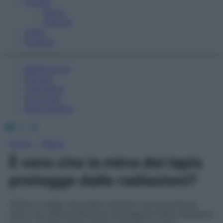
Fitness
Sport
Esercizi
Video
Podcast
Medicina AZ
Farmaci
Calcolatori
Oroscopo
Abbonamenti
Facebook
X
Instagram
Home
»
Salute
È vero che la mina dei lapis
protegge dalle radiazioni?
Online si legge che basta riempire una provetta di
vetro con della grafite per proteggersi dalle radiazioni