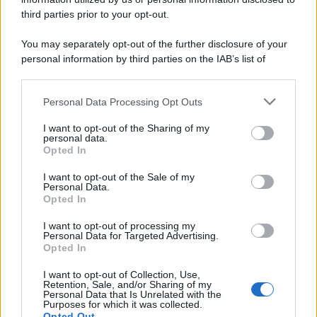
third parties prior to your opt-out.
You may separately opt-out of the further disclosure of your
personal information by third parties on the IAB’s list of
downstream participants.
Personal Data Processing Opt Outs
This information may also be disclosed by us to third parties
on the IAB’s List of Downstream Participants that may further
I want to opt-out of the Sharing of my
disclose it to other third parties.
personal data.
Opted In
Please note that this website/app uses one or more Google
services and may gather and store information including but
I want to opt-out of the Sale of my
Personal Data.
not limited to your visit or usage behaviour. You may click to
Opted In
grant or deny consent to Google and its third-party tags to
use your data for below specified purposes in below Google
I want to opt-out of processing my
consent section.
Personal Data for Targeted Advertising.
Opted In
I want to opt-out of Collection, Use,
Retention, Sale, and/or Sharing of my
Personal Data that Is Unrelated with the
Purposes for which it was collected.
Opted Out