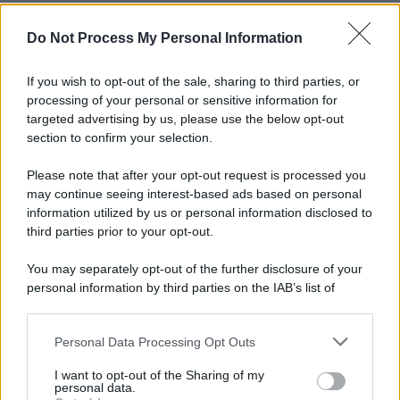
Do Not Process My Personal Information
If you wish to opt-out of the sale, sharing to third parties, or
processing of your personal or sensitive information for
targeted advertising by us, please use the below opt-out
section to confirm your selection.
Please note that after your opt-out request is processed you
may continue seeing interest-based ads based on personal
information utilized by us or personal information disclosed to
third parties prior to your opt-out.
You may separately opt-out of the further disclosure of your
personal information by third parties on the IAB’s list of
downstream participants.
Personal Data Processing Opt Outs
This information may also be disclosed by us to third parties
on the IAB’s List of Downstream Participants that may further
I want to opt-out of the Sharing of my
disclose it to other third parties.
personal data.