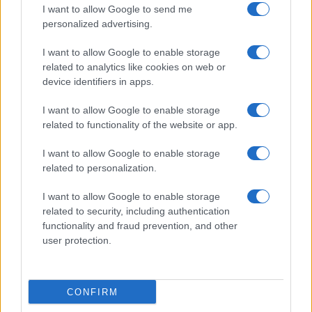
I want to allow Google to send me
personalized advertising.
I want to allow Google to enable storage
related to analytics like cookies on web or
device identifiers in apps.
I want to allow Google to enable storage
related to functionality of the website or app.
I want to allow Google to enable storage
related to personalization.
I want to allow Google to enable storage
related to security, including authentication
functionality and fraud prevention, and other
user protection.
CONFIRM