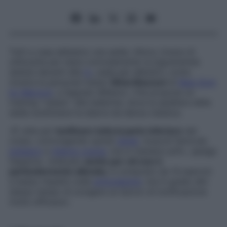
Tutti a casa abbiamo una sedia. Allora, invece di
utilizzarla per stare comodamente (e pigramente)
seduta davanti alla
tv
, usala per allenarti, come
mostra la personal trainer
Silvia Mazzoni
di
New Gym
by Marconi
, a Segrate (Milano). Che propone un
training “rubato” alle ballerine, dove la spalliera della
sedia sostituisce la sbarra da danza classica.
«È utile per
tonificare tutta la parte inferiore
del
corpo, coinvolgendo quindi
glutei
, muscoli femorali,
polpacci
e
interno coscia
, ma in maniera soft», spiega
l’esperta. «Indicato
anche per chi non è
particolarmente allenata
, è composto da 14 esercizi
a basso impatto sulle
articolazioni
, ma in grado allo
stesso tempo di svolgere un lavoro di tonificazione
molto efficace».