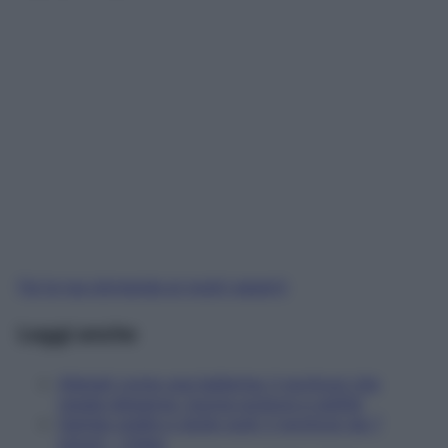
Fai la tua domanda ai nostri esperti
Leggi anche
Allenati come una ballerina: il workout che
regala eleganza, buona postura e agilità
Gambe snelle e glutei sodi: il workout da 7
minuti – Video