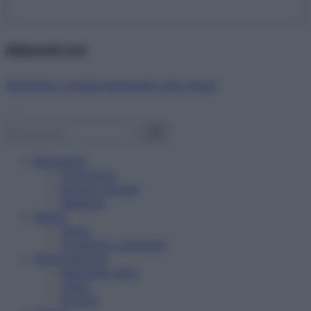
Abbonati ora!
Starbene ti regala benessere ogni mese!
Benessere
Psicologia
Rimedi naturali
Bellezza
Salute
News
Problemi e soluzioni
Alimentazione
Mangiare sano
Diete
Ricette