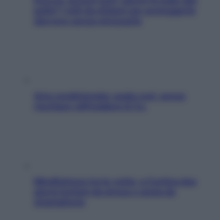
Doccia, lavarsi tutti i giorni fa male alla
pelle? I miti da sfatare per proteggerla
davvero senza stressarla
Aria condizionata: usala così, senza
rischiare raffreddore & Co.
Mindfulness tra le vette: a Cortina due
giorni lontani da stress e ansia da
smartphone