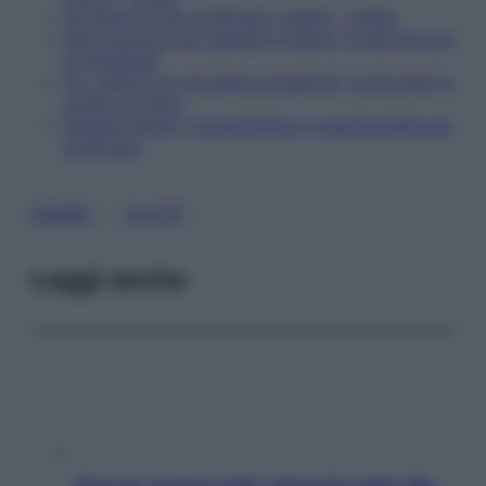
Gli esercizi per tonificare i glutei – Video
Mini workout per gambe e glutei: 3 esercizi con
la kettlebell
Su i glutei con gli slanci posteriori: come farli in
modo corretto
Gambe-glutei: il programma in quadrupedia per
tonificare
, 
GAMBE
GLUTEI
Leggi anche