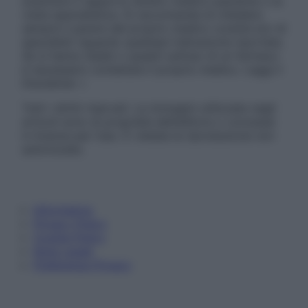
sostituire il rapporto diretto medico-paziente o la
visita specialistica. Si raccomanda di chiedere
sempre il parere del proprio medico curante e/o di
specialisti riguardo qualsiasi indicazione riportata.
Se si hanno dubbi o quesiti sull’uso di un farmaco
è necessario contattare il proprio medico. Leggi il
Disclaimer »
Tutti i diritti riservati. Le immagini utilizzate negli
articoli sono di proprietà dell’editore o concesse
in licenza per l’uso. È vietata la riproduzione non
autorizzata.
Informativa
Privacy Policy
Cookie Policy
Note Legali
Preferenze Privacy