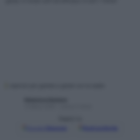
glutei, in modo soft ed efficace. In soli 7 minuti
esercizi per gambe e glutei con la sedia
Redazione Starbene
12 Marzo 2026 – Lettura 2 minuti
Seguici su
Google
Discover
Fonti preferite