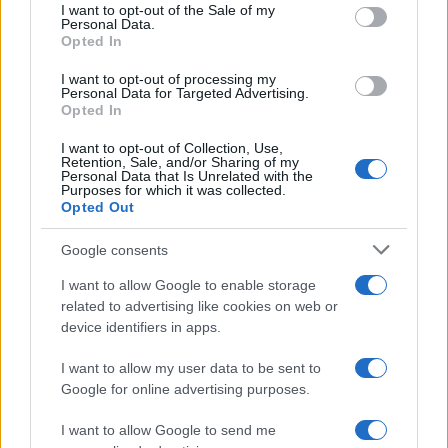
services and may gather and store information including but
I want to opt-out of the Sale of my
Personal Data.
not limited to your visit or usage behaviour. You may click to
Opted In
grant or deny consent to Google and its third-party tags to
use your data for below specified purposes in below Google
I want to opt-out of processing my
consent section.
Personal Data for Targeted Advertising.
Opted In
I want to opt-out of Collection, Use,
Retention, Sale, and/or Sharing of my
Personal Data that Is Unrelated with the
Purposes for which it was collected.
Opted Out
Google consents
I want to allow Google to enable storage
related to advertising like cookies on web or
device identifiers in apps.
I want to allow my user data to be sent to
Google for online advertising purposes.
I want to allow Google to send me