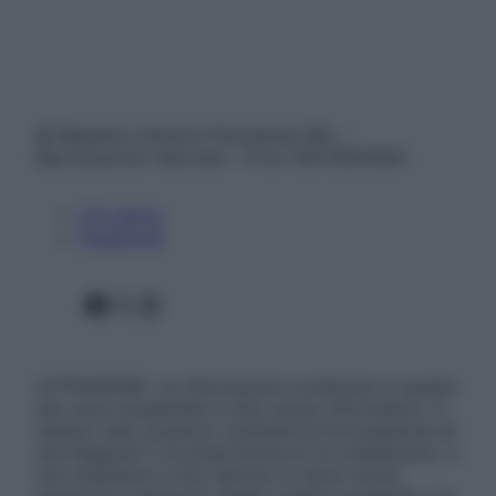
© Belpietro Edizioni Periodiche SRL –
Riproduzione riservata – P.Iva 13673600964
Chi siamo
Pubblicità
Facebook
X
Instagram
ATTENZIONE: Le informazioni contenute in questo
sito sono presentate a solo scopo informativo, in
nessun caso possono costituire la formulazione di
una diagnosi o la prescrizione di un trattamento, e
non intendono e non devono in alcun modo