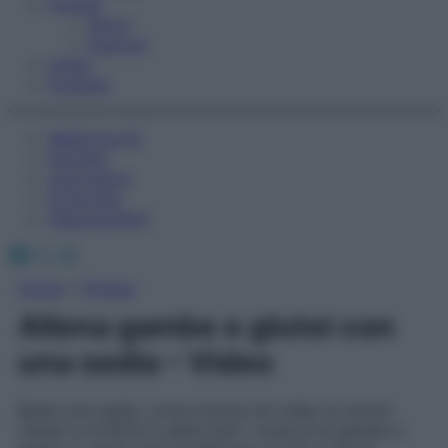
Fitness
Sport
Esercizi
Video
Podcast
Medicina AZ
Farmaci
Calcolatori
Oroscopo
Abbonamenti
Facebook
X
Instagram
Home
»
Fitness
Allena gambe e glutei con
una sedia – Video
Basta una sedia, come mostra nel video la nostra
trainer e tonifichi e alleni tutti i muscoli di gambe e