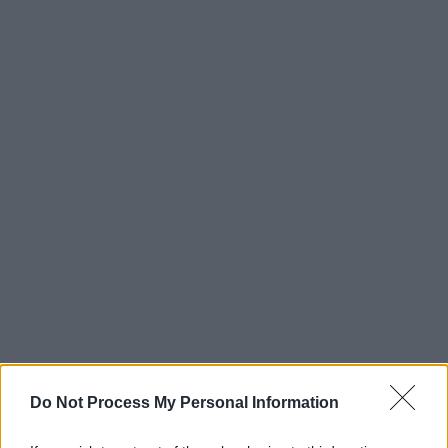
Do Not Process My Personal Information