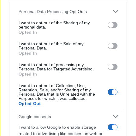
Personal Data Processing Opt Outs
This information may also be disclosed by us to third parties
on the IAB’s List of Downstream Participants that may further
I want to opt-out of the Sharing of my
disclose it to other third parties.
personal data.
Opted In
Please note that this website/app uses one or more Google
services and may gather and store information including but
I want to opt-out of the Sale of my
Personal Data.
not limited to your visit or usage behaviour. You may click to
Opted In
grant or deny consent to Google and its third-party tags to
use your data for below specified purposes in below Google
I want to opt-out of processing my
consent section.
Personal Data for Targeted Advertising.
Opted In
I want to opt-out of Collection, Use,
Retention, Sale, and/or Sharing of my
Personal Data that Is Unrelated with the
Purposes for which it was collected.
Opted Out
Google consents
I want to allow Google to enable storage
related to advertising like cookies on web or