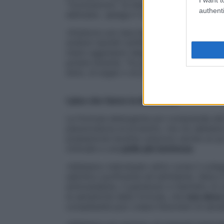
“riconoscono” le impurità e le rimuovono s
authenti
delicata», spiega il cosmetologo
Umberto 
«Esistono poi due tipi di tensioattivi, quel
sodium laureth solfate (SLES) e quelli anf
meno aggressivi degli anionici e quindi ad
potere lavante. Tra gli oli dermoaffini, quel
dolci, di argan o di jojoba) sono i miglior
I plus che fanno la differenza
La formula detergente poi comprende altr
piacevolezza al prodotto, ma noi abbiamo 
prestazione lavante uniscono anche un po’
ottimale e una
pelle più luminosa
.
«Abbiamo individuato attivi come il collag
salicilico purificante ed esfoliante, l’aloe e
antiossidante, il pantenolo e l’estratto di 
la semplicità della formula, che
non deve 
complessità può creare fenomeni di sensibi