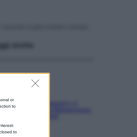
, lasciando la pelle morbida e idratata
ggi anche
sonal or
«Oggi che se magnamo?»: 4
ection to
ricette facili di Max Mariola senza
pesare gli ingredienti
nterest-
closed to