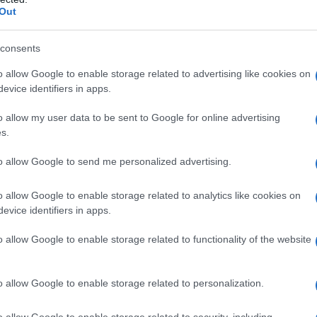
 esigenze e alla stagione calda. Ecco i migliori 4
Out
consents
o allow Google to enable storage related to advertising like cookies on
 o si trucca molto ha bisogno di un balsamo
evice identifiers in apps.
a per eliminare i pigmenti, è altrettanto vero che
n detergente a risciacquo.
o allow my user data to be sent to Google for online advertising
s.
benissimo anche da solo per chi si trucca poco o
uovere dal viso il filtro solare, dopo una giornata in
re il detergente viso ideale? Deve avere una formula
to allow Google to send me personalized advertising.
o?
o allow Google to enable storage related to analytics like cookies on
odotti a risciacquo e, dopo averne valutato la
evice identifiers in apps.
ha selezionati quattro. Ecco con quali criteri li
o allow Google to enable storage related to functionality of the website
o allow Google to enable storage related to personalization.
 o per affinità: nel primo caso i tensioattivi
ù sgrassante, nel secondo oli affini alla pelle
o allow Google to enable storage related to security, including