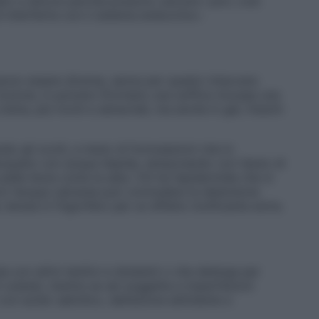
i) e siliconi perché possono ostruire i pori, così
 interferire con il sistema endocrino».
sono essere diverse, senza per questo intaccare
n lozione, in polvere (formano una soffice mousse una
 crema, più ricchi e sensoriali, ma anche in gel, freschi
ndo gli occhi, a meno di formulazioni che lo
acquano con acqua tiepida, tamponando con l’aiuto di
pelle liscia come la seta. Chi ha l’epidermide che si
con l’acqua calcarea può concludere la detersione
, tenuta in frigorifero per un effetto tonificante extra.
a con attivi lenitivi e idratanti o che deterga per
lli cutanei, mentre se sei soggetta a imperfezioni
con acido salicilico, dall’azione esfoliante e