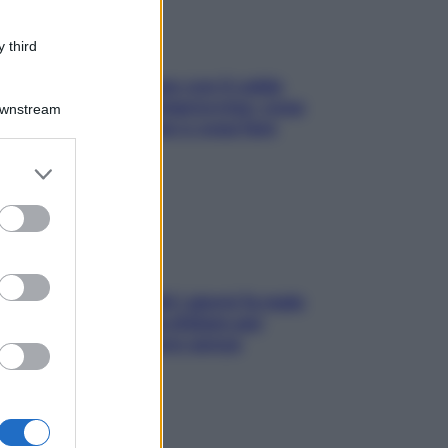
 third
Perché la pressione con il caldo
scende e sale all’improvviso: cosa
Downstream
succede alle donne e cosa fare
subito
er and store
to grant or
ed purposes
Doccia, lavarsi tutti i giorni fa male
alla pelle? I miti da sfatare per
proteggerla davvero senza
stressarla