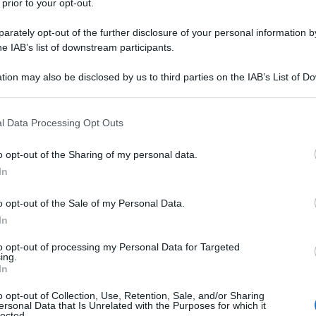
 prior to your opt-out.
rately opt-out of the further disclosure of your personal information by
he IAB’s list of downstream participants.
tion may also be disclosed by us to third parties on the IAB’s List of 
 that may further disclose it to other third parties.
 that this website/app uses one or more Google services and may gath
l Data Processing Opt Outs
including but not limited to your visit or usage behaviour. You may click 
ti preferite
 to Google and its third-party tags to use your data for below specifi
o opt-out of the Sharing of my personal data.
ogle consent section.
In
o opt-out of the Sale of my Personal Data.
In
ntale? Qualunque sia la tua preferenza, la
to opt-out of processing my Personal Data for Targeted
ing.
 sono tutti d’accordo: dermatologi e cosmetologi
In
 la pelle entra in contatto con polveri e particelle
inare cellule morte. Per evitare colorito spento e
o opt-out of Collection, Use, Retention, Sale, and/or Sharing
so mattina e sera. Già, ma come procedere? Con
ersonal Data that Is Unrelated with the Purposes for which it
lected.