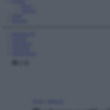
Fitness
Sport
Esercizi
Video
Podcast
Medicina AZ
Farmaci
Calcolatori
Oroscopo
Abbonamenti
Facebook
X
Instagram
Home
»
Bellezza