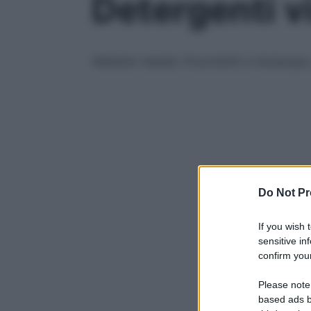
Detergenti vi
Abbiamo testato 14 prodotti a risciacquo, 
Do Not Pr
If you wish 
sensitive in
confirm your
Please note
based ads b