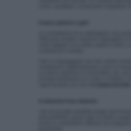
«Abbiamo poi escluso oli minerali (petrolat
come i parabeni, conservanti sospettati di
Crema, polvere o gel?
Le consistenze di un detergente viso pos
l’efficacia lavante. Esistono detergenti i
volta bagnati tra le dita), quelli in latte o
e piacevoli in estate.
Tutti si massaggiano sul viso umido evita
consentono esplicitamente, e poi si risci
un panno specifico in microfibra, per una 
arrossa facilmente e si irrita a contatto 
vaporizzando sul viso dell’
acqua termale
A ciascuna il suo cleanser
«Se hai la pelle sensibile scegli una formul
dermoaffinità, grazie agli oli simili a que
punta su tensioattivi delicati ma integrati 
purificante.