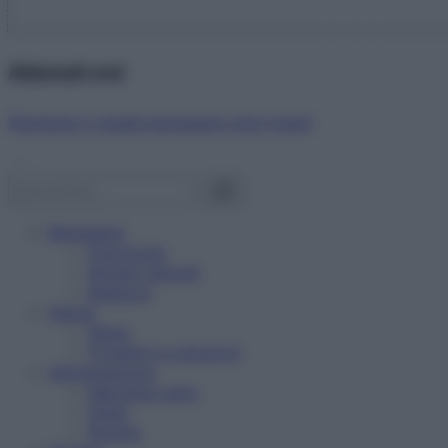
Abbonati ora!
Starbene ti regala benessere ogni mese!
Benessere
Psicologia
Rimedi naturali
Bellezza
Salute
News
Problemi e soluzioni
Alimentazione
Mangiare sano
Diete
Ricette