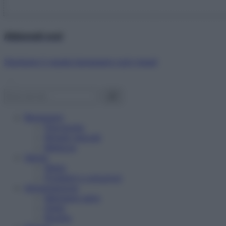
Abbonati ora!
Starbene ti regala benessere ogni mese!
Benessere
Psicologia
Rimedi naturali
Bellezza
Salute
News
Problemi e soluzioni
Alimentazione
Mangiare sano
Diete
Ricette