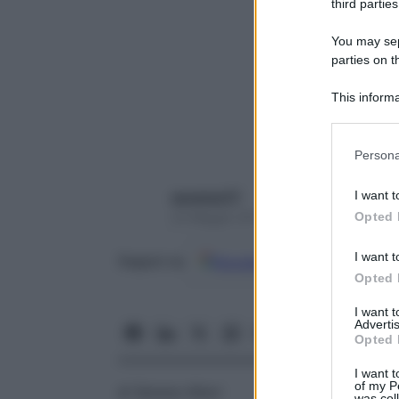
third parties
You may sepa
parties on t
This informa
Participants
Please note
Persona
information 
deny consent
I want t
seresissi77
in below Go
Opted 
23 Maggio 2017 – Lettura 4 minuti
I want t
Google
Discover
Fon
Seguici su
Opted 
I want 
Advertis
Opted 
I want t
of my P
di Serena Allevi
was col