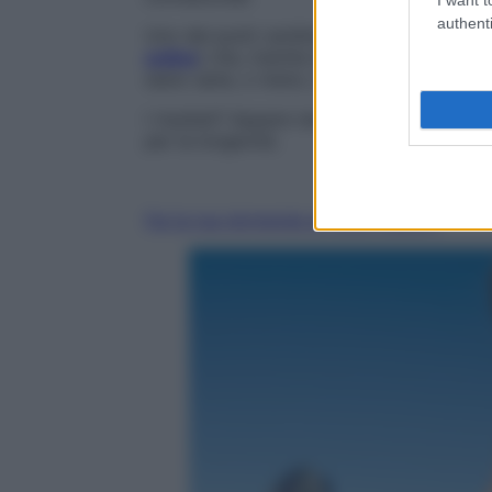
authenti
Uno dei punti cardine di questo studio è i
online
) che, tramite la compilazione di u
siano sane, o meno, le nostre abitudini ali
I risultati? Appare necessario rivalutare il
per la longevità.
Fai la tua domanda ai nostri esperti