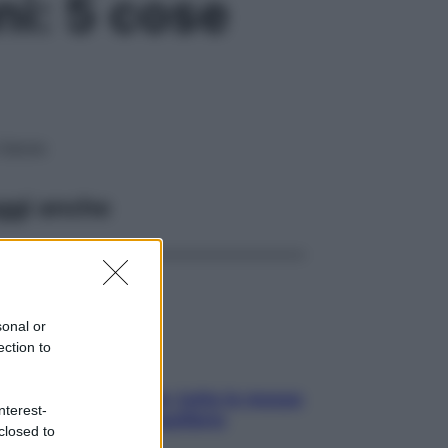
ni: 5 cose
 Salute
ggi anche
sonal or
ection to
SOS pelle irritabile: tutte le mosse
nterest-
per riportarla in equilibrio
closed to