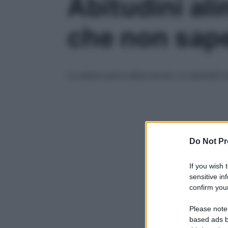
Abitudini ali
che non sap
La salute parte dalla tavola. Le abitudini
Do Not Pr
If you wish 
sensitive in
confirm your
Please note
based ads b