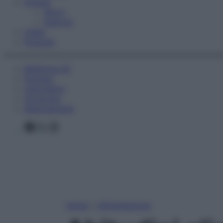
Fitness
Sport
Esercizi
Video
Podcast
Medicina AZ
Farmaci
Calcolatori
Oroscopo
Abbonamenti
Facebook
X
Instagram
Home
»
Alimentazione