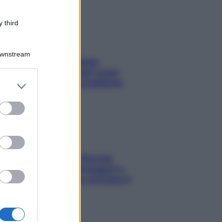
 third
Downstream
Capelli spezzati lungo
l’attaccatura? Scopri come
risolvere l’annoso problema
er and store
to grant or
ed purposes
Fame dopo cena? Perché
succede e 6 snack leggeri e
appetitosi che non rovinano il
sonno