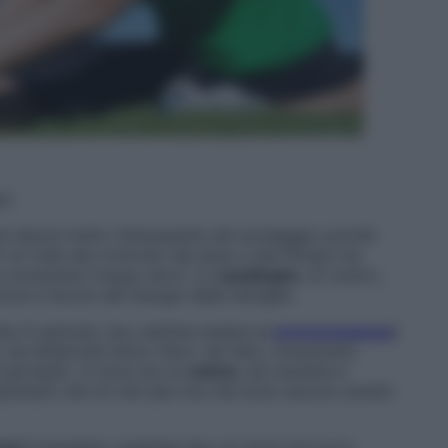
i.
 fascia molto interessante del sondaggio poiché
 di vista del controllo del peso e del fitness ma
a consumare troppo alcol. Le
casalinghe
, di contro,
one a favore dei bisogni della famiglia.
ta (il periodo clou sembra essere la
premenopausa
)
sia all’attività fisica. Però, nei fatti, consumano
percepiti. Vi sono poi le
sobrie
, più anziane e
adottano stili di vita sani ma che sono ancora carenti
vori
(mangiano qualsiasi tipo di carne ma poco