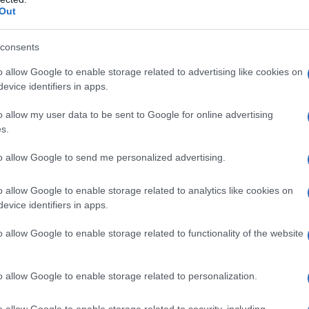
Out
consents
o allow Google to enable storage related to advertising like cookies on
evice identifiers in apps.
o allow my user data to be sent to Google for online advertising
s.
to allow Google to send me personalized advertising.
o allow Google to enable storage related to analytics like cookies on
evice identifiers in apps.
o allow Google to enable storage related to functionality of the website
o allow Google to enable storage related to personalization.
Pfizer e Pfizer Consumer Healthcare, si è fatta luce
 generale sui consumi e sullo stile di vita dei nostri
o allow Google to enable storage related to security, including