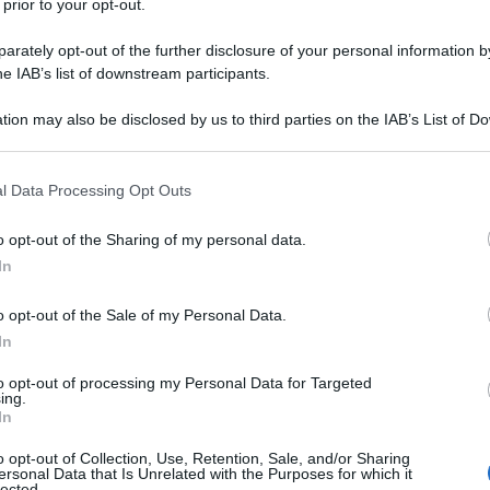
 prior to your opt-out.
rately opt-out of the further disclosure of your personal information by
he IAB’s list of downstream participants.
tion may also be disclosed by us to third parties on the IAB’s List of 
 that may further disclose it to other third parties.
 that this website/app uses one or more Google services and may gath
l Data Processing Opt Outs
including but not limited to your visit or usage behaviour. You may click 
 to Google and its third-party tags to use your data for below specifi
o opt-out of the Sharing of my personal data.
ogle consent section.
In
o opt-out of the Sale of my Personal Data.
ti preferite
In
to opt-out of processing my Personal Data for Targeted
ing.
In
o opt-out of Collection, Use, Retention, Sale, and/or Sharing
ersonal Data that Is Unrelated with the Purposes for which it
lected.