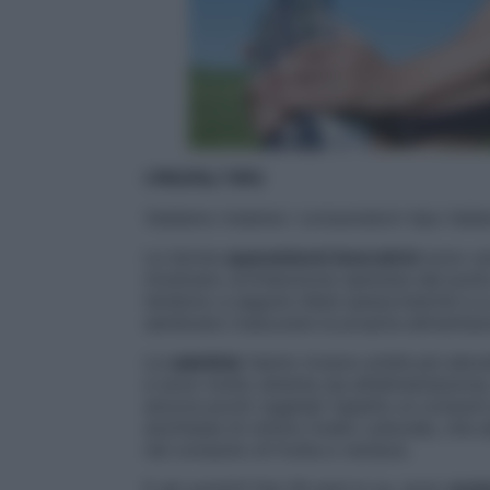
I PROFILI TIPO
Vediamo insieme i consumatori-tipo italian
Le donne
quarantenni lavoratrici
sono una
mostrano un’intenzione salutista dal punto
tendono a seguire diete iperproteiche e 
sembrano trascurare la propria alimentazi
Le
salutiste
hanno invece un’età più eleva
e sono molto attente sia all’alimentazione, 
ancora pochi vegetali rispetto ai consumi 
anch’esse di ottimo livello culturale, che 
nel consumo di frutta e verdura.
E gli uomini? Dai 30 anni in su, sono
onni