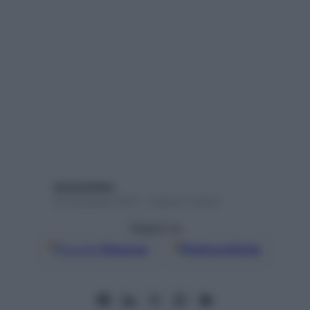
enricochiara
20 Dicembre 2014 – Lettura 2 minuti
Seguici su
Google
Discover
Fonti preferite