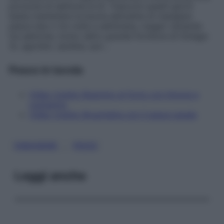
porzione di salmone al dì. Trascorsi questi giorni
basta mantenere la buona abitudine di mangiare
pesce due o tre volte a settimana, magari variando
tra salmone, tonno (altro grande fornitore di Omega-
3), sgombri, sardine, suri…
Pesce in tavola
Video ricetta: Branzino al forno con limone e
rosmarino
Video ricetta: Bruschetta con il pesce spada
, 
DIMAGRIRE
PESCE
Leggi anche