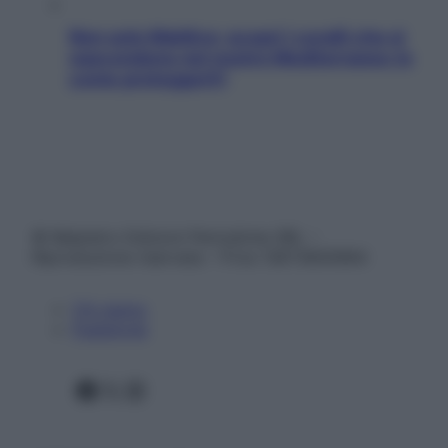
Non solo Maldive: scopri i coralli che si
nascondono nel nostro Mediterraneo (e
come proteggerli)
© Belpietro Edizioni Periodiche SRL –
Riproduzione riservata – P.Iva 13673600964
Chi siamo
Pubblicità
Facebook
X
Instagram