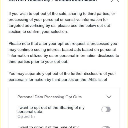
If you wish to opt-out of the sale, sharing to third parties, or
processing of your personal or sensitive information for
targeted advertising by us, please use the below opt-out
section to confirm your selection.
Please note that after your opt-out request is processed you
may continue seeing interest-based ads based on personal
information utilized by us or personal information disclosed to
third parties prior to your opt-out.
You may separately opt-out of the further disclosure of your
personal information by third parties on the IAB’s list of
downstream participants.
Personal Data Processing Opt Outs
This information may also be disclosed by us to third parties
on the IAB’s List of Downstream Participants that may further
I want to opt-out of the Sharing of my
disclose it to other third parties.
personal data.
Opted In
Please note that this website/app uses one or more Google
services and may gather and store information including but
I want to opt-out of the Sale of my