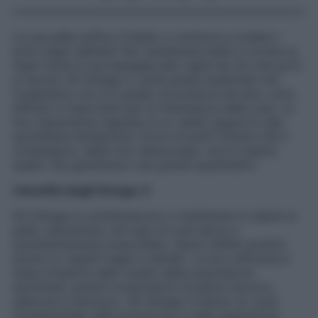
La tua pelle soffre il freddo o comincia a svelare i
primi segni dell’età? Per mantenerla bella e correre ai
ripari inizia la tua battaglia alle rughe da ciò che porti
in tavola. Gli Omega-3, acidi grassi essenziali che
l’organismo non è in grado di produrre da solo, sono
efficaci e importanti per la freschezza della cute. La
loro assunzione regolare è un valido supporto alla
quotidiana idratazione. Dove trovarli? Diversi cibi li
contengono, dalle noci all’avocado, ma è il pesce
quello che garantisce i più grandi quantitativi.
I benefici degli Omega-3
Gli Omega-3 contribuiscono a mantenere in salute la
pelle, soprattutto nel caso di cute secca o
prematuramente invecchiata. Hanno effetti positivi
anche su capelli fragili e inariditi. La loro efficacia è
stata scoperta dallo studio delle popolazioni
eschimesi, grandi consumatrici di pesce azzurro,
salmone e merluzzo. Gli Omega-3 hanno un ruolo
fondamentale nella protezione e nella riparazione