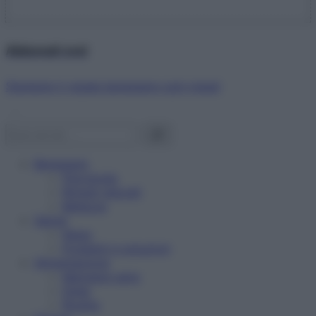
Abbonati ora!
Starbene ti regala benessere ogni mese!
Benessere
Psicologia
Rimedi naturali
Bellezza
Salute
News
Problemi e soluzioni
Alimentazione
Mangiare sano
Diete
Ricette