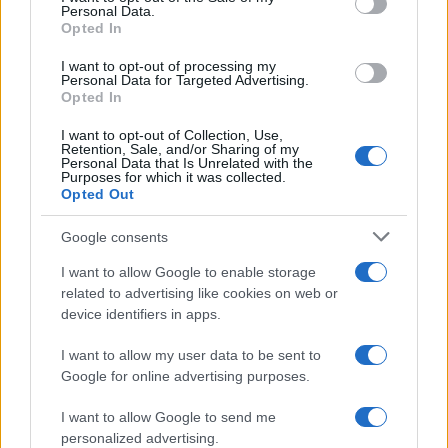
Personal Data.
not limited to your visit or usage behaviour. You may click to
Opted In
grant or deny consent to Google and its third-party tags to
use your data for below specified purposes in below Google
I want to opt-out of processing my
consent section.
Personal Data for Targeted Advertising.
Opted In
I want to opt-out of Collection, Use,
Retention, Sale, and/or Sharing of my
Personal Data that Is Unrelated with the
Purposes for which it was collected.
Opted Out
Google consents
I want to allow Google to enable storage
related to advertising like cookies on web or
device identifiers in apps.
I want to allow my user data to be sent to
Google for online advertising purposes.
I want to allow Google to send me
personalized advertising.