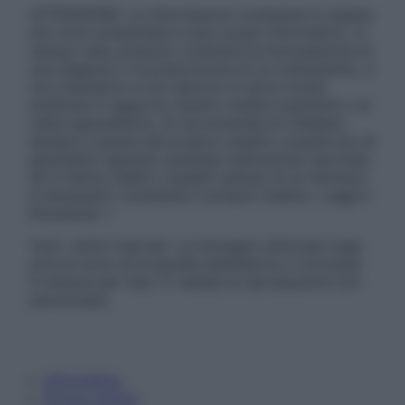
ATTENZIONE: Le informazioni contenute in questo
sito sono presentate a solo scopo informativo, in
nessun caso possono costituire la formulazione di
una diagnosi o la prescrizione di un trattamento, e
non intendono e non devono in alcun modo
sostituire il rapporto diretto medico-paziente o la
visita specialistica. Si raccomanda di chiedere
sempre il parere del proprio medico curante e/o di
specialisti riguardo qualsiasi indicazione riportata.
Se si hanno dubbi o quesiti sull’uso di un farmaco
è necessario contattare il proprio medico. Leggi il
Disclaimer »
Tutti i diritti riservati. Le immagini utilizzate negli
articoli sono di proprietà dell’editore o concesse
in licenza per l’uso. È vietata la riproduzione non
autorizzata.
Informativa
Privacy Policy