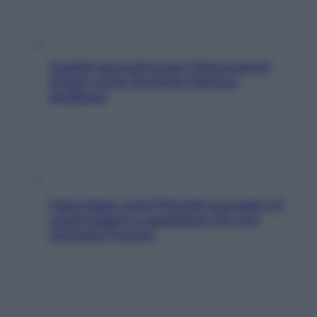
Capelli spezzati lungo l’attaccatura?
Scopri come risolvere l’annoso
problema
Fame dopo cena? Perché succede e 6
snack leggeri e appetitosi che non
rovinano il sonno