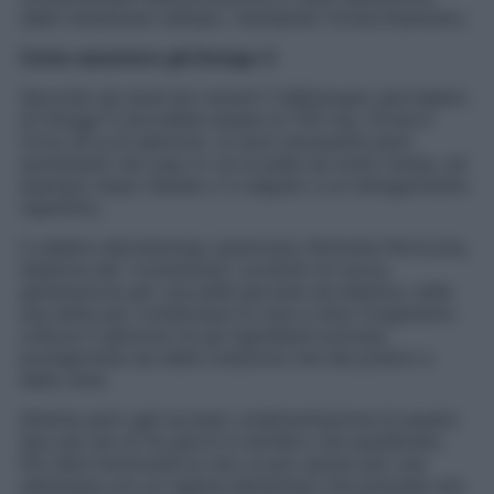
delle membrane cellulari, ritardando l’invecchiamento.
Come assumere gli Omega-3
Secondo gli studi più recenti il fabbisogno giornaliero
di Omega-3 dovrebbe essere di 700 mg. Ovvero?
Circa 30 g di salmone. Le dosi necessarie però
aumentano nel caso in cui la pelle sia sotto stress, ad
esempio dopo l’estate o in seguito a un dimagrimento
repentino.
Il celebre dermatologo americano Nicholas Perricone,
ideatore dei “cosmeceuti”, prodotti di nuova
generazione per una pelle giovane ed elastica, nella
sua dieta per rivitalizzare la cute e tutto l’organismo
colloca il salmone tra gli ingredienti principi,
protagonista sia della colazione che del pranzo e
della cena.
Attenta però agli eccessi: un’alimentazione di questo
tipo per più di tre giorni è tutt’altro che equilibrata.
Per dare luminosità al viso si può optare per una
settimana con un regime alimentare che preveda una