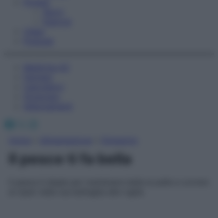
Fitness
Sport
Esercizi
Video
Podcast
Medicina AZ
Farmaci
Calcolatori
Oroscopo
Abbonamenti
Facebook
X
Instagram
Home
»
Alimentazione
»
Dimagrire
Il pesce ti fa bella
Il pesce è ideale per mantenere bella la pelle e correre
ai ripari nella tua battaglia alle rughe