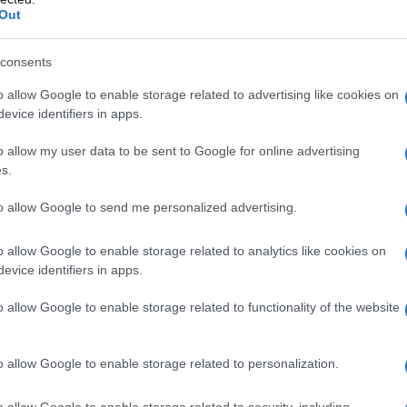
’Erta
.
Out
consents
o allow Google to enable storage related to advertising like cookies on
evice identifiers in apps.
 “0” + farina per la spianatoia, 15 g di lievito di birra
, 120 g di burro, 1 uovo, 2 pere Kaiser, 100 g di semi
o allow my user data to be sent to Google for online advertising
 sale.
s.
to allow Google to send me personalized advertising.
scioglilo con 1,5 decilitri di latte intiepidito e
anna, il
burro
molto morbido e 10 grammi di sale.
o allow Google to enable storage related to analytics like cookies on
a, coprila e lasciala lievitare per 30 minuti. Sbuccia le
evice identifiers in apps.
una grattugia a fori medi.
o allow Google to enable storage related to functionality of the website
nisci i semi di papavero, una presa di sale, una
zione. Prosegui la cottura fino a che il latte si sarà
 pere. Stendi la pasta in una sfoglia rettangolare di un
o allow Google to enable storage related to personalization.
omposto di papavero intiepidito, arrotola la pasta sul
a in uno stampo rotondo rivestito con carta da forno.
o allow Google to enable storage related to security, including