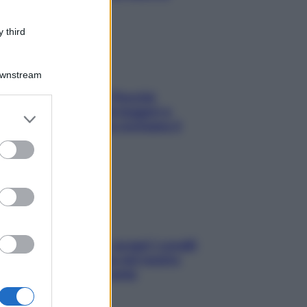
 third
Downstream
Fame dopo cena? Perché
succede e 6 snack leggeri e
er and store
appetitosi che non rovinano il
to grant or
sonno
ed purposes
Non solo Maldive: scopri i coralli
che si nascondono nel nostro
Mediterraneo (e come
proteggerli)