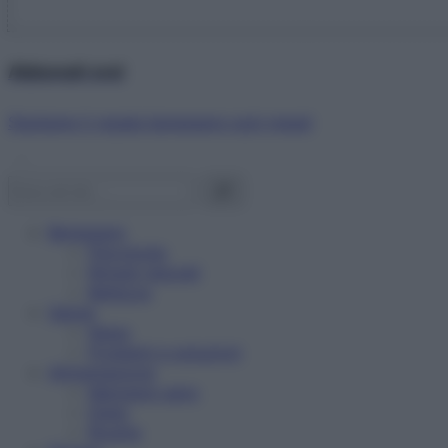
Abbonati ora!
Starbene ti regala benessere ogni mese!
Benessere
Psicologia
Rimedi naturali
Bellezza
Salute
News
Problemi e soluzioni
Alimentazione
Mangiare sano
Diete
Ricette