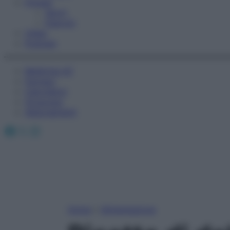
Fitness
Sport
Esercizi
Video
Podcast
Medicina AZ
Farmaci
Calcolatori
Oroscopo
Abbonamenti
Facebook
X
Instagram
Home
»
Alimentazione