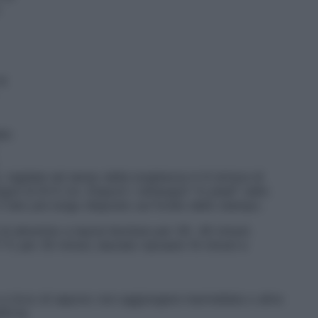
le
alo
tagliala nel senso della lunghezza in 6 strisce di
oli di 9×5 cm. Disponi i rettangoli “in piedi” nello
il lato più lungo disposto sul fondo dello stampo.
 alluminio e lascia lievitare per 30- 40 minuti.
 °C per 35 minuti, lascialo riposare 10 minuti e
 e ricco di sapore: non aggiungere marmellata o altre
’Erta.