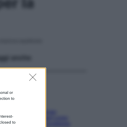
per la
colazione equilibrata
ggi anche
sonal or
ection to
Capelli spezzati lungo
nterest-
l’attaccatura? Scopri come
closed to
risolvere l’annoso problema