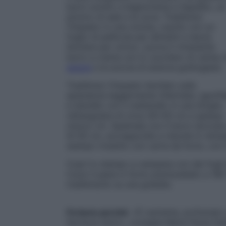
burro sciolto a bagnomaria e tiepidito, un
pizzico di sale e le uova. Trasferisci
l’impasto in una ciotola, coprilo con un
foglio di pellicola per alimenti e lascia
lievitare per un’ora. Lavora il rimanente
burro a crema con lo zucchero di canna, 
spezie
e la scorza di arancia grattugiata.
Trasferisci l’impasto lievitato sulla
spianatoia leggermente infarinata, sgonfi
e stendilo con il matterello in una sfoglia
rettangolare di circa 30×50 cm e spessa
mezzo cm. Spalmala con il burro lavorato, 
9×30 cm, sovrapponile e riducile in rettang
stampo rivestito con carta da forno, con 
Copri lo stampo a campana con dei fogli di
Cuoci il pane in forno preriscaldato a 180
trasferiscilo su una gratella.
Fa bene perché
. «È nutriente, profumato
farciture dolci», consiglia Maria Paola Dall