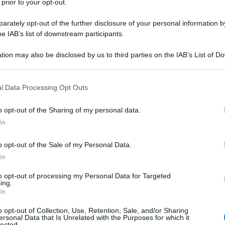
 prior to your opt-out.
rately opt-out of the further disclosure of your personal information by
he IAB’s list of downstream participants.
tion may also be disclosed by us to third parties on the IAB’s List of 
 that may further disclose it to other third parties.
 that this website/app uses one or more Google services and may gath
l Data Processing Opt Outs
including but not limited to your visit or usage behaviour. You may click 
 to Google and its third-party tags to use your data for below specifi
o opt-out of the Sharing of my personal data.
ogle consent section.
ti preferite
In
o opt-out of the Sale of my Personal Data.
In
to opt-out of processing my Personal Data for Targeted
ing.
In
sì buono alla base delle ricette che ti proponiamo
a mattina per una colazione equilibrata. Le ricette
o opt-out of Collection, Use, Retention, Sale, and/or Sharing
 volersi bene – Il Cucchiaio D’argento
(Editoriale
ersonal Data that Is Unrelated with the Purposes for which it
veri esperti. Il profilo nutrizionale è commentato
lected.