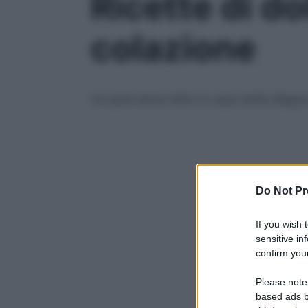
Ricette di do
colazione
Un pane dolce fatto in casa mette allegria
Do Not Pr
If you wish 
sensitive in
confirm your
Please note
based ads b