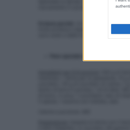
Spennella la spirale con l’uovo sbattuto, la
authenti
nuovamente e cuocila in forno preriscalda
Fa bene perché
. Un dolce che puoi riserv
fonte proteica e lipidica, come qualche fe
uovo sodo e della frutta fresca», comment
Pane speziato all’arancio
Ingredienti per 6-8 porzioni
: 500 g di fari
manitoba + farina per la spianatoia, 70 g 
zucchero, 110 g di zucchero di canna, 7 g
lievito di birra in polvere, 1 dl di latte, 160
di burro, 3 uova, 1 cucchiaino raso di mis
5 spezie, 1 arancia non trattata, sale.
Calorie a porzione: 480
Preparazione
: Impasta la farina con il lievi
il latte intiepidito, lo zucchero, 60 grammi