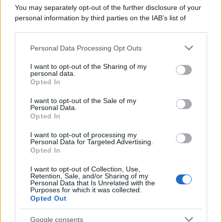
You may separately opt-out of the further disclosure of your
personal information by third parties on the IAB’s list of
downstream participants.
Personal Data Processing Opt Outs
This information may also be disclosed by us to third parties
on the IAB’s List of Downstream Participants that may further
I want to opt-out of the Sharing of my
disclose it to other third parties.
personal data.
Opted In
Please note that this website/app uses one or more Google
services and may gather and store information including but
I want to opt-out of the Sale of my
Personal Data.
not limited to your visit or usage behaviour. You may click to
Opted In
grant or deny consent to Google and its third-party tags to
use your data for below specified purposes in below Google
I want to opt-out of processing my
consent section.
Personal Data for Targeted Advertising.
Opted In
I want to opt-out of Collection, Use,
Retention, Sale, and/or Sharing of my
Personal Data that Is Unrelated with the
Purposes for which it was collected.
Opted Out
Google consents