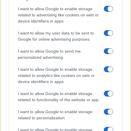
I want to allow Google to enable storage
related to advertising like cookies on web or
device identifiers in apps.
I want to allow my user data to be sent to
Google for online advertising purposes.
I want to allow Google to send me
personalized advertising.
I want to allow Google to enable storage
related to analytics like cookies on web or
device identifiers in apps.
I want to allow Google to enable storage
related to functionality of the website or app.
I want to allow Google to enable storage
related to personalization.
I want to allow Google to enable storage