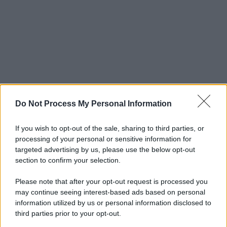
Do Not Process My Personal Information
If you wish to opt-out of the sale, sharing to third parties, or
processing of your personal or sensitive information for
targeted advertising by us, please use the below opt-out
section to confirm your selection.
Please note that after your opt-out request is processed you
may continue seeing interest-based ads based on personal
information utilized by us or personal information disclosed to
third parties prior to your opt-out.