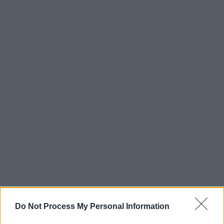
Do Not Process My Personal Information