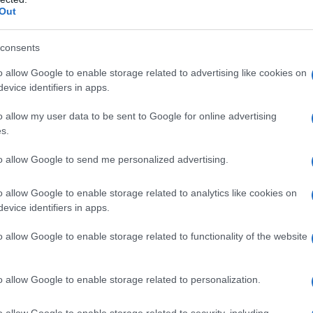
uce
.
Out
 viene vissuto dall’organismo come
un mini jet-lag
, che
 e mente. «Rispetto al passaggio all’
ora legale di
consents
te sono
le “allodole”
, ossia coloro che si svegliano
i “gufi”
che hanno difficoltà ad alzarsi la mattina,
o allow Google to enable storage related to advertising like cookies on
la dottoressa
Chiara Maria Brambilla
, psicologa
evice identifiers in apps.
 San Raffaele Turro di Milano, esperta in
nque, la maggiore o minore difficoltà di adattamento
o allow my user data to be sent to Google for online advertising
pensione ad essere più o meno attivi in certi orari
s.
o
in parte della
genetica
, in parte delle
abitudini
to allow Google to send me personalized advertising.
o allow Google to enable storage related to analytics like cookies on
evice identifiers in apps.
questo sarebbe: “Il solito per me, grazie”.
Il nostro
o allow Google to enable storage related to functionality of the website
a stravolgere i suoi ritmi: ogni 24 ore si presentano
, come quello della fame, del sonno, della veglia e così
che
circadiano
) consente di preparare in anticipo
o allow Google to enable storage related to personalization.
verli disponibili non appena la situazione li renda
nto di orario può mettere in crisi questo
o allow Google to enable storage related to security, including