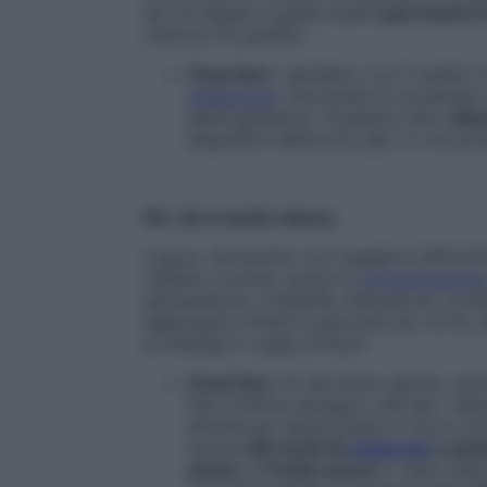
da ora legale a quella solare
può essere l
notturno di qualità».
Cosa fare:
valutiamo con il medico 
melatonina
, favorendo al contempo i
dell’organismo). Possiamo farlo
atte
dispositivi elettronici già 1-2 ore pri
Per chi si sente stanco
Logico, dormendo con maggiore difficoltà
rispetto a prima, anche la
concentrazione
spossatezza, irritabilità, distrazione, pr
aggiungono infatti le giornate più corte, p
su energia e voglia di fare».
Cosa fare:
fin dal primo giorno, ce
fare continui paragoni, del tipo “ad
attività per assecondare il nuovo sc
tavola
cibi ricchi di
magnesio
e pota
amaro
, la
frutta
secca
e i semi oleos