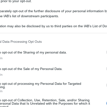
 prior to your opt-out.
rately opt-out of the further disclosure of your personal information by
he IAB’s list of downstream participants.
ith a cup of coffee and flower pots background in
tion may also be disclosed by us to third parties on the IAB’s List of 
 that may further disclose it to other third parties.
 that this website/app uses one or more Google services and may gath
l Data Processing Opt Outs
including but not limited to your visit or usage behaviour. You may click 
 to Google and its third-party tags to use your data for below specifi
o opt-out of the Sharing of my personal data.
ogle consent section.
In
ti preferite
o opt-out of the Sale of my Personal Data.
In
to opt-out of processing my Personal Data for Targeted
ing.
In
. Gli orologi fanno eccezione, perché nella notte
 solare
: le lancette dell’orologio, infatti, dovranno
o opt-out of Collection, Use, Retention, Sale, and/or Sharing
te
dormiremo un’ora in più
, ma dal giorno successivo
ersonal Data that Is Unrelated with the Purposes for which it
lected.