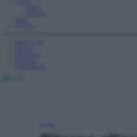
Fitness
Sport
Esercizi
Video
Podcast
Medicina AZ
Farmaci
Calcolatori
Oroscopo
Abbonamenti
Facebook
X
Instagram
Home