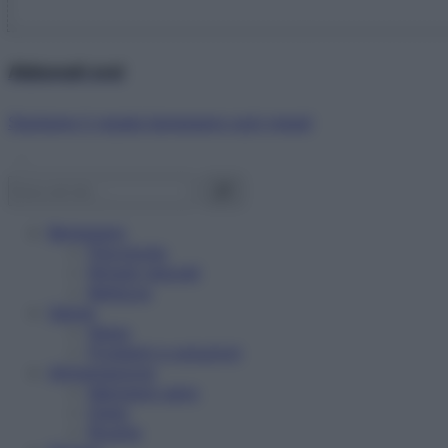
Abbonati ora!
Starbene ti regala benessere ogni mese!
Benessere
Psicologia
Rimedi naturali
Bellezza
Salute
News
Problemi e soluzioni
Alimentazione
Mangiare sano
Diete
Ricette