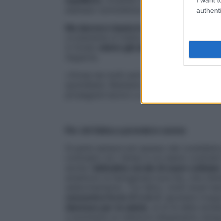
equilibrio
, inviando informazioni errate
esempio sonnolenza in ufficio o insonnia 
authenti
Ma davvero basta lo sfasamento di un’or
ovviamente si tratta solo di pazientare q
in fondo
siamo già abituati a non assec
l’esperta.
«Ormai da molti anni non seguiamo più il r
quotidiane. Restiamo svegli ben oltre il tr
proseguire lavoro o passatempi e finiamo 
Per chi fatica a prendere sonno
Si parla sempre più spesso del cosiddet
contrasto tra i tempi a cui siamo costretti
anche l’
abitudine serale di usare cellulari
emettono la famigerata luce blu, che inib
addormentarsi». Tra l’altro, molti studi 
concentra fra le 21 e le 3
: spostare troppo
dannoso per la salute
, al di là della tend
a sommarsi un ulteriore sfasamento temp