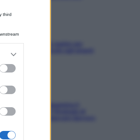
 third
Downstream
L’oroscopo food di Jupiter per
l’estate 2026 dedicato agli amanti
er and store
del cibo
to grant or
ed purposes
La trappola della dopamina ti
segue in spiaggia? Strategie di
digital detox per staccare davvero