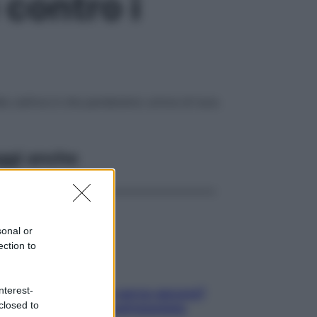
 contro i
lla cattiva è che perderemo un’ora di luce.
ggi anche
sonal or
ection to
nterest-
Contare le calorie serve ancora?
closed to
La risposta della nutrizionista