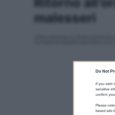
Ritorno all’o
malesseri
L’ultima domenica di ottobre ritorna l’ora
Con qualche malessere psicofisico. Ecco 
Do Not Pr
If you wish 
sensitive in
confirm your
Please note
based ads b