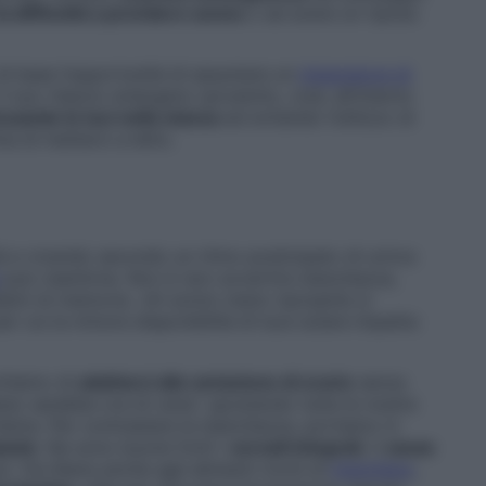
a difficoltà a prendere sonno
o ad avere un riposo
di base l’opportunità di assumere un
integratore di
l suo rilascio endogeno (prodotto, cioè, all’interno
nuando le luci nella stanza
ed evitando l’utilizzo di
ma di metterci a letto.
 e vivendo secondo un ritmo posticipato di un’ora
può risentirne. Non è raro avvertire stanchezza,
oblemi di memoria. «Al sonno meno riposante si
er cui la minore disponibilità di luce solare impatta
rchiamo di
adattarci alla variazione di orario
senza
esso sarebbe ora di cena”, spostando tutte le nostre
hema. Per contrastare la stanchezza, portiamo in
ssio
. Ne sono buone fonti i
cereali integrali
, il
cacao
i. Via libera anche agli alimenti ricchi di
triptofano
,