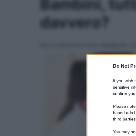
Bambini, tut
davvero?
Solo 4 vaccinazioni sono obbligatorie. Le
Do Not Pr
If you wish 
sensitive in
confirm your
Please note
based ads b
third parties
You may sepa