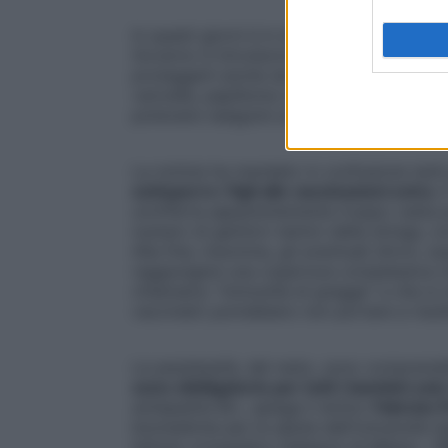
In questi giorni è in discussione il nuovo 
Governo è introdurre per tutti la
possibili
proteggerli anche da altre malattie infett
varicella, papilloma virus, rotavirus, antim
potevano eseguire solo in certe regioni d
La notizia ha mandato in confusione tanti
sottoporre i figli alle vaccinazioni extra
. 
un’offerta apparentemente troppo vasta p
numero di genitori nemici della siringa, 
Alla fine, insomma, gli eventuali sforzi, 
raggiungere una copertura complessiva ch
chiamamo “immunità di gregge” e che si ott
vaccinati) potrebbero non portare a risult
Le perplessità, del resto, sono comprensi
sono obbligatorie per tutti i bambini sol
antiepatite B)», spiega il dottor
Fabrizio 
biomediche per la salute dell’Università de
Istituto ortopedico Galeazzi di Milano. «
T