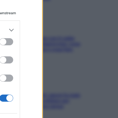
Downstream
er and store
to grant or
Perché la pressione con il caldo
ed purposes
scende e sale all’improvviso: cosa
succede alle donne e cosa fare
subito
Doccia, lavarsi tutti i giorni fa male
alla pelle? I miti da sfatare per
proteggerla davvero senza
stressarla