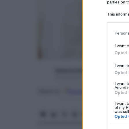
parties on t
This informa
Participants
Please note
Persona
information 
deny consent
I want t
in below Go
Opted 
I want t
Redazione Starbene
Opted 
18 Dicembre 2015 – Lettura 3 minuti
I want 
Advertis
Google
Discover
Fon
Seguici su
Opted 
I want t
of my P
was col
Opted 