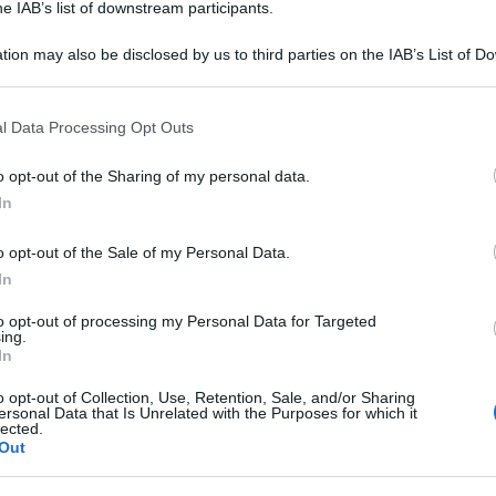
he IAB’s list of downstream participants.
tion may also be disclosed by us to third parties on the IAB’s List of 
 that may further disclose it to other third parties.
 that this website/app uses one or more Google services and may gath
l Data Processing Opt Outs
including but not limited to your visit or usage behaviour. You may click 
 to Google and its third-party tags to use your data for below specifi
o opt-out of the Sharing of my personal data.
ogle consent section.
In
o opt-out of the Sale of my Personal Data.
In
to opt-out of processing my Personal Data for Targeted
ing.
ti preferite
In
o opt-out of Collection, Use, Retention, Sale, and/or Sharing
ersonal Data that Is Unrelated with the Purposes for which it
lected.
Out