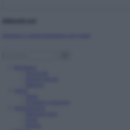
Abbonati ora!
Starbene ti regala benessere ogni mese!
Benessere
Psicologia
Rimedi naturali
Bellezza
Salute
News
Problemi e soluzioni
Alimentazione
Mangiare sano
Diete
Ricette