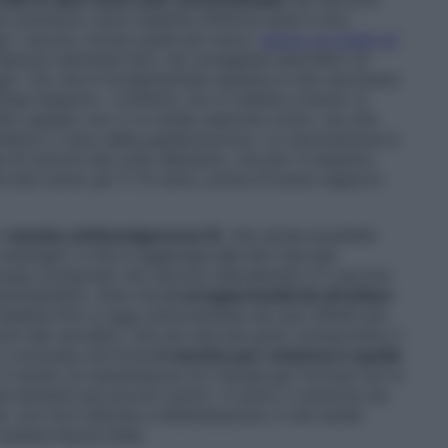
 prevenire varie malattie infettive serie e loro
 vaccini, inclusi quelli più nuovi,
hanno un livello di
ioni talmente lievi, da consigliare senz’altro di
io. Ciò che è fondamentale ripetere è che vaccinarsi
a l’esperto. «L’effetto non è visibile a breve: si
nefici spesso non ci si rende neanche conto, ma che
diamo il caso della papillomavirus. La vaccinazione è
 di tumore del collo dell’utero, ma per il massimo
e età (verso gli 11-12 anni), prima di avere rapporti
l
vaccino antimenigococco B
, che rende possibile
eningiti, e che si aggiunge agli altri due già
uenzae (compreso nel vaccino esavalente) e il vaccino
hi/benefici, direi che
è un’opportunità da sfruttare
malattia fino a oggi sottovalutata nei suoi effetti più
oni del cervello), che nei casi più gravi comportano il
co conclude che forse
il vaccino per rotavirus è quello
il rischio di trasmissione oro-fecale per fortuna non è
 bambini più piccoli (sotto i 5 anni) il rotavirus sia
i, con forti diarree e disidratazione. Il che rende
 questa fascia d’età.