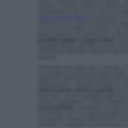
sanitario, in quanto mezzo più efficace per
complicanze. A mio avviso, mai come oggi i
rischio talmente basso
e comunque con reaz
sottoporsi a una copertura ad ampio ragg
non è come prendere un farmaco», sottoline
tratta, piuttosto, di un’azione dei cui be
potrebbe ripagare a lungo termine
. Pren
fondamentale per eliminare la prima causa
dell’efficacia andrebbe eseguita in giovan
sessuali».
Altrettanto importante, per il virologo, è i
una protezione a più ampio spettro delle m
disponibili: quello dell’Haemophilus infl
antipneumocco. «Sempre nel rapporto risc
anche il vaccino contro la varicella
, una 
importanti, come le encefaliti (infiammazi
ricovero ospedaliero». Il dottor Preglias
meno prioritario
, considerato che da noi 
così elevato. Ciò non toglie che almeno nei
la causa più comune di gastroenteriti viral
senz’altro consigliabile la vaccinazione in