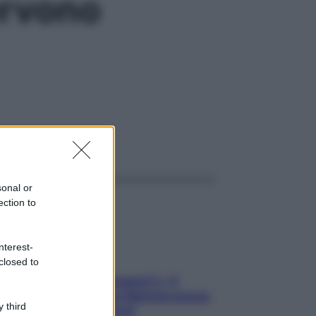
ervono
ggi anche
sonal or
ection to
nterest-
closed to
«Oggi che se magnamo?»: 4
ricette facili di Max Mariola senza
 third
pesare gli ingredienti