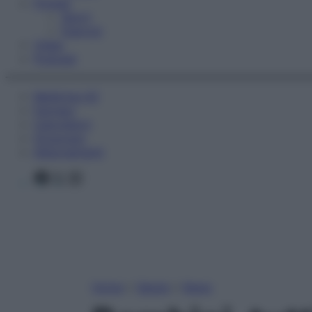
Fitness
Sport
Esercizi
Video
Podcast
Medicina AZ
Farmaci
Calcolatori
Oroscopo
Abbonamenti
Facebook
X
Instagram
Home
»
Salute
»
News