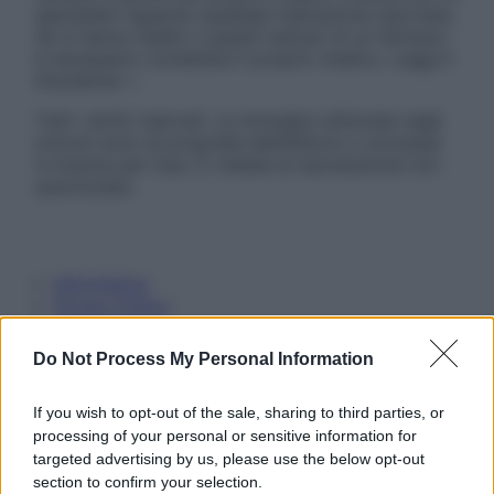
specialisti riguardo qualsiasi indicazione riportata.
Se si hanno dubbi o quesiti sull’uso di un farmaco
è necessario contattare il proprio medico. Leggi il
Disclaimer »
Tutti i diritti riservati. Le immagini utilizzate negli
articoli sono di proprietà dell’editore o concesse
in licenza per l’uso. È vietata la riproduzione non
autorizzata.
Informativa
Privacy Policy
Cookie Policy
Note Legali
Do Not Process My Personal Information
Preferenze Privacy
If you wish to opt-out of the sale, sharing to third parties, or
processing of your personal or sensitive information for
targeted advertising by us, please use the below opt-out
section to confirm your selection.