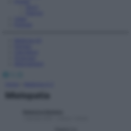
Fitness
Sport
Esercizi
Video
Podcast
Medicina AZ
Farmaci
Calcolatori
Oroscopo
Abbonamenti
Facebook
X
Instagram
Home
»
Medicina A-Z
Mielopatia
Redazione Starbene
1 Gennaio 2025 – Lettura 1 minuto
Seguici su