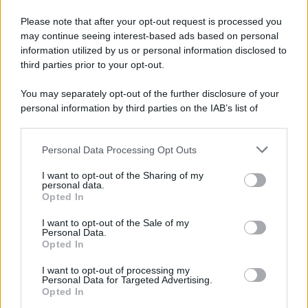
Please note that after your opt-out request is processed you
may continue seeing interest-based ads based on personal
information utilized by us or personal information disclosed to
third parties prior to your opt-out.
You may separately opt-out of the further disclosure of your
personal information by third parties on the IAB’s list of
downstream participants.
Personal Data Processing Opt Outs
This information may also be disclosed by us to third parties
on the IAB’s List of Downstream Participants that may further
I want to opt-out of the Sharing of my
disclose it to other third parties.
personal data.
Opted In
Please note that this website/app uses one or more Google
services and may gather and store information including but
I want to opt-out of the Sale of my
Personal Data.
not limited to your visit or usage behaviour. You may click to
Opted In
grant or deny consent to Google and its third-party tags to
use your data for below specified purposes in below Google
I want to opt-out of processing my
consent section.
Personal Data for Targeted Advertising.
Opted In