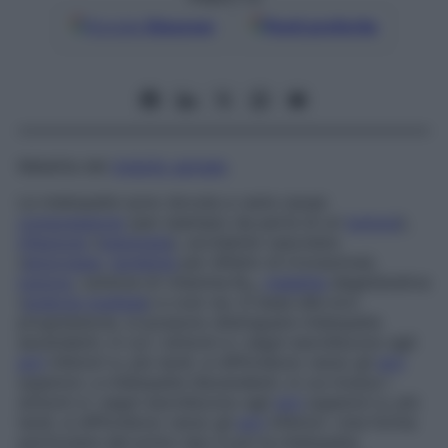
Google
Discover
Fonti preferite
Malattia del
midollo spinale
.
Le mielopatie sono dovute a varie cause:
compressione
(per esempio da parte di un
tumore
),
infezione
(
meningite
), accidente vascolare
(
emorragia
,
ischemia
per difetto di irrorazione),
tumore
, carenza di vitamina B₁₂,
malattia
degenerativa
(
sclerosi multipla
) e così via. In base alla loro
progressione, si possono distinguere mielopatie
ascendenti, in cui i sintomi e i segni esordiscono agli
arti
inferiori e, più tardi, si diffondono verso gli
arti
superiori, e mielopatie discendenti, in cui invece i
sintomi e i segni esordiscono agli
arti
superiori e, più
tardi, si diffondono verso gli
arti
inferiori. Una forma
particolare del primo tipo è poi la mielopatia