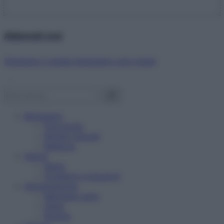
Abbonati ora!
Starbene ti regala benessere ogni mese!
Benessere
Psicologia
Rimedi naturali
Bellezza
Salute
News
Problemi e soluzioni
Alimentazione
Mangiare sano
Diete
Ricette