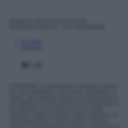
© Belpietro Edizioni Periodiche SRL –
Riproduzione riservata – P.Iva 13673600964
Chi siamo
Pubblicità
Facebook
X
Instagram
ATTENZIONE: Le informazioni contenute in questo
sito sono presentate a solo scopo informativo, in
nessun caso possono costituire la formulazione di
una diagnosi o la prescrizione di un trattamento, e
non intendono e non devono in alcun modo
sostituire il rapporto diretto medico-paziente o la
visita specialistica. Si raccomanda di chiedere
sempre il parere del proprio medico curante e/o di