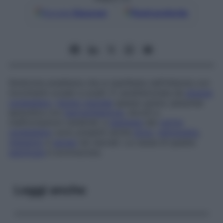
Google
Discover
Fonti preferite
Sindrome ereditaria che si manifesta nell’infanzia con
movimenti oculari a scatti. È caratterizzata da
atassia
cerebellare
,
ritardo mentale
spesso grave, iperpnea
episodica con
iperventilazione
, dovuti a
malformazioni cerebrali, e
agenesia
del
verme
cerebellare
; sono presenti anche
ptosi
,
retinopatia
,
nistagmo
e
apnea
nei neonati. La causa di questa
patologia
è sconosciuta.
Leggi anche