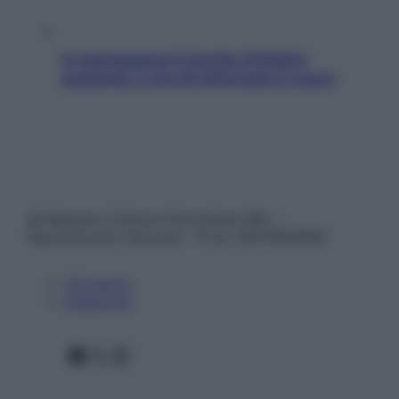
In menopausa il rischio d’infarto
aumenta: è ora di rinforzare il cuore
© Belpietro Edizioni Periodiche SRL –
Riproduzione riservata – P.Iva 13673600964
Chi siamo
Pubblicità
Facebook
X
Instagram