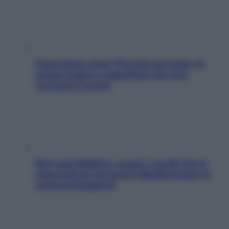
Fame dopo cena? Perché succede e 6
snack leggeri e appetitosi che non
rovinano il sonno
Non solo Maldive: scopri i coralli che si
nascondono nel nostro Mediterraneo (e
come proteggerli)