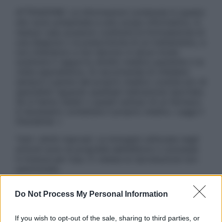
ATTENZIONE: Le informazioni contenute in questo
sito sono presentate a solo scopo informativo, in
nessun caso possono costituire la formulazione di
una diagnosi o la prescrizione di un trattamento, e
non intendono e non devono in alcun modo
sostituire il rapporto diretto medico-paziente o la
visita specialistica. Si raccomanda di chiedere
sempre il parere del proprio medico curante e/o di
specialisti riguardo qualsiasi indicazione riportata.
Se si hanno dubbi o quesiti sull’uso di un farmaco
è necessario contattare il proprio medico. Leggi il
Disclaimer »
Tutti i diritti riservati. Le immagini utilizzate negli
articoli sono di proprietà dell’editore o concesse
in licenza per l’uso. È vietata la riproduzione non
autorizzata.
Do Not Process My Personal Information
Informativa
If you wish to opt-out of the sale, sharing to third parties, or