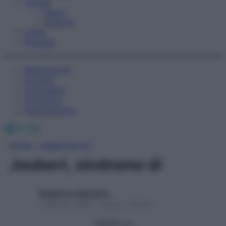
Fitness
Sport
Esercizi
Video
Podcast
Medicina AZ
Farmaci
Calcolatori
Oroscopo
Abbonamenti
Facebook
X
Instagram
Home
»
Medicina A-Z
Joubert, sindrome di
Redazione Starbene
1 Gennaio 2025 – Lettura 1 minuto
Seguici su