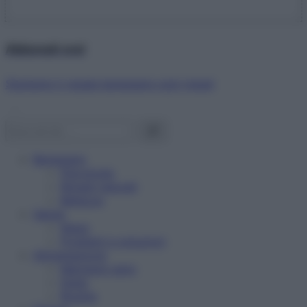
Abbonati ora!
Starbene ti regala benessere ogni mese!
Benessere
Psicologia
Rimedi naturali
Bellezza
Salute
News
Problemi e soluzioni
Alimentazione
Mangiare sano
Diete
Ricette