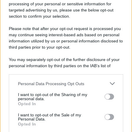
Privacy Policy
processing of your personal or sensitive information for
Cookie Policy
targeted advertising by us, please use the below opt-out
Note Legali
section to confirm your selection.
Preferenze Privacy
Please note that after your opt-out request is processed you
may continue seeing interest-based ads based on personal
information utilized by us or personal information disclosed to
third parties prior to your opt-out.
You may separately opt-out of the further disclosure of your
personal information by third parties on the IAB’s list of
downstream participants.
Personal Data Processing Opt Outs
This information may also be disclosed by us to third parties
on the IAB’s List of Downstream Participants that may further
I want to opt-out of the Sharing of my
disclose it to other third parties.
personal data.
Opted In
Please note that this website/app uses one or more Google
services and may gather and store information including but
I want to opt-out of the Sale of my
Personal Data.
not limited to your visit or usage behaviour. You may click to
Opted In
grant or deny consent to Google and its third-party tags to
use your data for below specified purposes in below Google