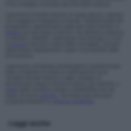
il loro sviluppo si arresta alla fine della crescita.
L’iperostosi frontale interna, di causa ignota, colpisce
con maggiore frequenza le donne. Caratterizzata dal
progressivo ispessimento delle due ossa frontali, in
genere
non dà luogo a sintomi, ma talvolta si associa
a obesità o diabete. L’iperostosi che insorge in corso
di
artrosi
è dovuta a usura delle cartilagini, che può
determinare ispessimento osseo in prossimità delle
articolazioni.
L’iperostosi vertebrale anchilosante è caratterizzata
dalla comparsa di nuclei di ossificazione tra le
vertebre dorsali inferiori e dallo sviluppo di
escrescenze ossee a forma di becco, gli osteofiti, a
livello
delle vertebre lombari. Inizialmente non dà
luogo ad alcun
sintomo
, ma finisce per bloccare
progressivamente la
colonna vertebrale
.
Leggi anche