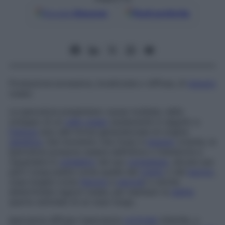
Google
Discover
Fonti preferite
Produzione eccessiva, localizzata o diffusa, di
tessuto
osseo.
Le iperostosi presentano cause multiple, dallo
sviluppo di un
callo osseo
esuberante in seguito a
frattura
sino alle forme generalizzate di origine
genetica
. Dal momento che l’osso è
tessuto
vivente, le
iperostosi possono essere definitive o transitorie e
riguardare lo
scheletro
nel suo
complesso
, alcune sue
parti (ossa piatte come quelle del
cranio
o del
bacino
,
ossa lunghe come
femore
e
perone
) o anche
determinate regioni ossee, per esempio la
diafisi
(parte centrale) di un osso lungo.
Iperostosi diffuse
L’iperostosi
corticale
infantile, o