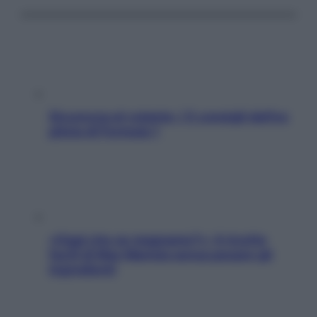
Sicurezza al volante: i 5 consigli dell’ex
pilota di Formula 1
«Oggi che se magnamo?»: 4 ricette
facili di Max Mariola senza pesare gli
ingredienti