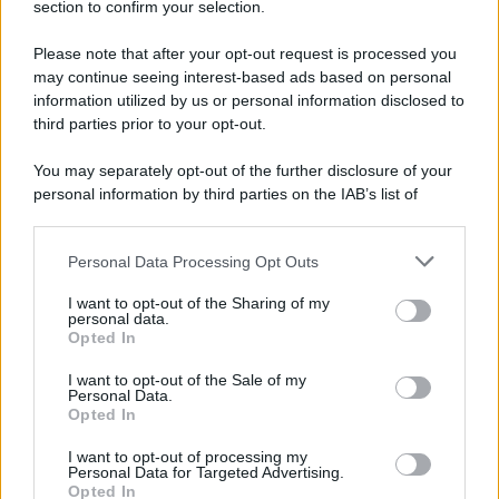
section to confirm your selection.
Please note that after your opt-out request is processed you
may continue seeing interest-based ads based on personal
information utilized by us or personal information disclosed to
third parties prior to your opt-out.
You may separately opt-out of the further disclosure of your
personal information by third parties on the IAB’s list of
downstream participants.
Personal Data Processing Opt Outs
This information may also be disclosed by us to third parties
on the IAB’s List of Downstream Participants that may further
I want to opt-out of the Sharing of my
disclose it to other third parties.
personal data.
Opted In
Please note that this website/app uses one or more Google
services and may gather and store information including but
I want to opt-out of the Sale of my
Personal Data.
not limited to your visit or usage behaviour. You may click to
Opted In
grant or deny consent to Google and its third-party tags to
use your data for below specified purposes in below Google
I want to opt-out of processing my
consent section.
Personal Data for Targeted Advertising.
Opted In