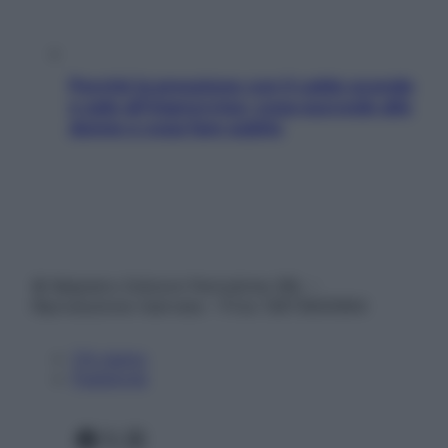
Perché la pressione con il caldo scende
e sale all’improvviso: cosa succede alle
donne e cosa fare subito
© Belpietro Edizioni Periodiche SRL –
Riproduzione riservata – P.Iva 13673600964
Chi siamo
Pubblicità
Facebook
X
Instagram