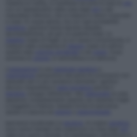
malattia di Caffey
, si manifesta nei primi 6 mesi di
vita
con un ispessimento delle ossa degli
arti
e del
mascellare inferiore, che si traduce in dolori muscolari
e ossei. Di causa ignota, ma con ogni probabilità
genetica
, guarisce senza lasciare sequele,
spontaneamente, nel giro di qualche mese. La
malattia
ossea di Paget, la cui causa è sconosciuta, si
traduce nella comparsa di
tessuto
osseo di cattiva
qualità nella
colonna vertebrale
e nel
cranio
: l’osso
aumenta di
volume
, si rammollisce e si deforma.
L’
osteopetrosi
è una
patologia
genetica
a
trasmissione
autosomica (da parte di cromosomi non
sessuali) per lo più recessiva (entrambi i genitori
devono trasmettere il
gene
portatore
perché il
bambino
sviluppi l’affezione). Alla
radiografia
le ossa
appaiono completamente opache, pur essendo fragili
e soggette a fratture. Questa forma di iperostosi
spesso si associa ad
anemia
e
splenomegalia
.
Iperostosi localizzate
Le
esostosi
, di origine
genetica
,
sono tumori benigni che colpiscono le ossa degli
arti
nella loro parte centrale. Si manifestano nell’infanzia e