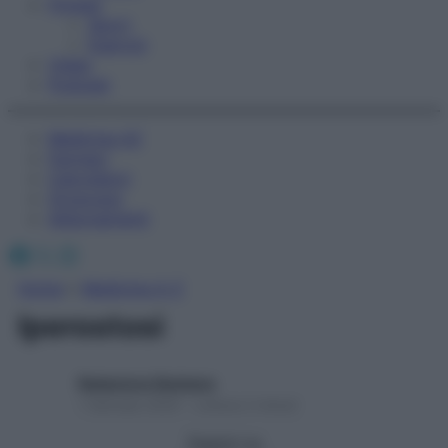
Fitness
Sport
Esercizi
Video
Podcast
Medicina AZ
Farmaci
Calcolatori
Oroscopo
Abbonamenti
Facebook
X
Instagram
Home
»
Medicina A-Z
Iperostosi
Redazione Starbene
1 Gennaio 2025 – Lettura 2 minuti
Seguici su