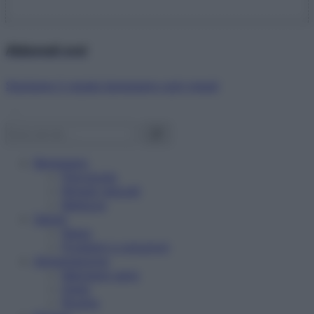
Abbonati ora!
Starbene ti regala benessere ogni mese!
Benessere
Psicologia
Rimedi naturali
Bellezza
Salute
News
Problemi e soluzioni
Alimentazione
Mangiare sano
Diete
Ricette