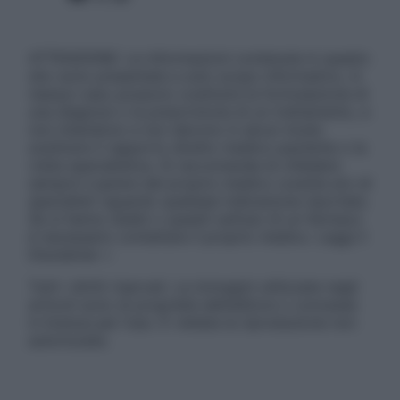
ATTENZIONE: Le informazioni contenute in questo
sito sono presentate a solo scopo informativo, in
nessun caso possono costituire la formulazione di
una diagnosi o la prescrizione di un trattamento, e
non intendono e non devono in alcun modo
sostituire il rapporto diretto medico-paziente o la
visita specialistica. Si raccomanda di chiedere
sempre il parere del proprio medico curante e/o di
specialisti riguardo qualsiasi indicazione riportata.
Se si hanno dubbi o quesiti sull’uso di un farmaco
è necessario contattare il proprio medico. Leggi il
Disclaimer »
Tutti i diritti riservati. Le immagini utilizzate negli
articoli sono di proprietà dell’editore o concesse
in licenza per l’uso. È vietata la riproduzione non
autorizzata.