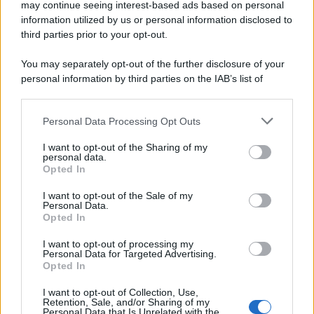
may continue seeing interest-based ads based on personal
information utilized by us or personal information disclosed to
third parties prior to your opt-out.
You may separately opt-out of the further disclosure of your
personal information by third parties on the IAB’s list of
downstream participants.
Personal Data Processing Opt Outs
This information may also be disclosed by us to third parties
on the IAB’s List of Downstream Participants that may further
I want to opt-out of the Sharing of my
disclose it to other third parties.
personal data.
Opted In
Please note that this website/app uses one or more Google
services and may gather and store information including but
I want to opt-out of the Sale of my
Personal Data.
not limited to your visit or usage behaviour. You may click to
Opted In
grant or deny consent to Google and its third-party tags to
use your data for below specified purposes in below Google
I want to opt-out of processing my
consent section.
Personal Data for Targeted Advertising.
Opted In
I want to opt-out of Collection, Use,
Retention, Sale, and/or Sharing of my
Personal Data that Is Unrelated with the