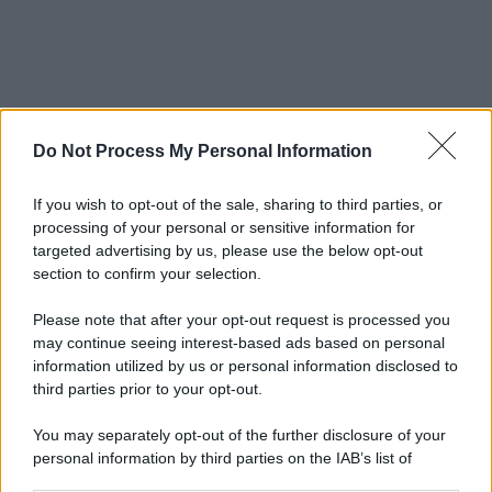
Do Not Process My Personal Information
If you wish to opt-out of the sale, sharing to third parties, or
processing of your personal or sensitive information for
targeted advertising by us, please use the below opt-out
section to confirm your selection.
Please note that after your opt-out request is processed you
may continue seeing interest-based ads based on personal
information utilized by us or personal information disclosed to
third parties prior to your opt-out.
You may separately opt-out of the further disclosure of your
personal information by third parties on the IAB’s list of
downstream participants.