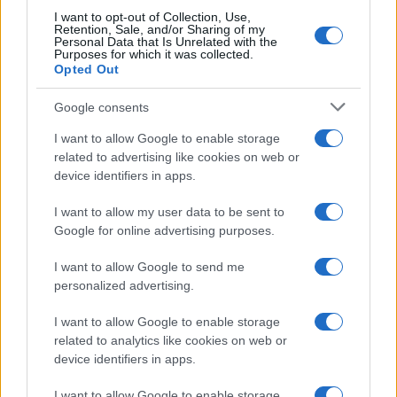
I want to opt-out of Collection, Use,
Retention, Sale, and/or Sharing of my
Personal Data that Is Unrelated with the
Purposes for which it was collected.
Opted Out
Google consents
I want to allow Google to enable storage
related to advertising like cookies on web or
device identifiers in apps.
I want to allow my user data to be sent to
Google for online advertising purposes.
I want to allow Google to send me
personalized advertising.
I want to allow Google to enable storage
related to analytics like cookies on web or
device identifiers in apps.
I want to allow Google to enable storage