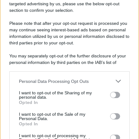
targeted advertising by us, please use the below opt-out
section to confirm your selection.
Please note that after your opt-out request is processed you
may continue seeing interest-based ads based on personal
information utilized by us or personal information disclosed to
third parties prior to your opt-out.
You may separately opt-out of the further disclosure of your
personal information by third parties on the IAB’s list of
downstream participants.
Personal Data Processing Opt Outs
This information may also be disclosed by us to third parties
on the IAB’s List of Downstream Participants that may further
I want to opt-out of the Sharing of my
disclose it to other third parties.
personal data.
Opted In
Please note that this website/app uses one or more Google
services and may gather and store information including but
I want to opt-out of the Sale of my
Personal Data.
not limited to your visit or usage behaviour. You may click to
Opted In
grant or deny consent to Google and its third-party tags to
use your data for below specified purposes in below Google
I want to opt-out of processing my
consent section.