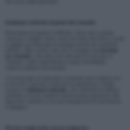
nel corso della giornata.
Il balsamo colorato al posto del rossetto
Rinunciare al lipstick è difficile. Tanto più a quello
cremoso, magari rosso, che è la tinta che dona a tutte
e regala una sferzata di energia anche nei momenti
difficili. «Ma a meno che non si scelga una
formula
no-transfer
, che però può seccare le mucose, lo
“stampo” sulla mascherina è quasi inevitabile»,
osserva Alessio Giovannelli.
«Ti propongo di riservarlo a quando puoi restare vis-
à-vis con il partner e attivare la seduzione. Scegli
invece un
balsamo colorato
, che mantiene le labbra
idratate e si può mettere anche senza guardarsi allo
specchio, quando si ha una sensazione di secchezza
e disagio».
Più luce sugli occhi, senza esagerare