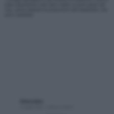
sulla mascherina e per dare risalto ai punti giusti del
viso, senza alterare le proporzioni dei lineamenti, che
sono cambiate
Chiara Libero
3 Luglio 2020 – Lettura 4 minuti