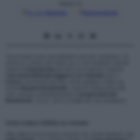
Seguici su
Google
Discover
Fonti preferite
Tra le tante cose che abbiamo dovuto cambiare, c’è
anche la routine del make up. E non soltanto perché
usare la
mascherina
per più ore al giorno impone
l’
uso di prodotti più leggeri e no-transfer
per il
trucco
, ma anche perché, come spiega il make up
artist
Alessio Giovannelli
, «coprire tanta parte del
viso cambia completamente le
proporzioni dei
lineamenti
». Ecco i suoi consigli per non sbagliare.
Come evitare l’effetto no-transfer
Alla radice di un trucco riuscito c’è, come sempre, una