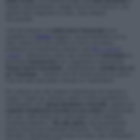
pelle curata
. «La mattina scegli una
base idratante
a
rapido assorbimento, meglio se priva di siliconi, che
quindi lasci respirare la cute», dice Alessio
Giovannelli.
«Se hai bisogno di
uniformare l’incarnato
puoi
scegliere un
primer
leggero, da picchiettare con le
dita, mentre se vuoi anche un tocco di colore
preferisci al fondotinta classico una
BB o una CC
cream
». Attenzione, però: per evitare di
macchiare
la
preziosa
mascherina
con i pigmenti è importante
fissare bene il prodotto
. «Innanzitutto,
mettilo con un
po’ d’anticipo
– almeno 20-30 minuti prima di uscire –
così da dare alla pelle il tempo di “assimilarlo”.
Poi utilizza uno dei classici metodi per far durare a
lungo il make up, sempre validi e inoltre gradevoli e
rinfrescanti: uno
spray idratante o termale
, oppure un
cubetto di ghiaccio avvolto in una velina
e tamponato
sul viso, utile anche per restringere i pori dilatati»,
continua l’esperto. «
No alla
cipria
, che sicuramente
lascia tracce sul materiale filtrante». Tieni lo spray
termale o idratante a portata di mano, per rinfrescarti