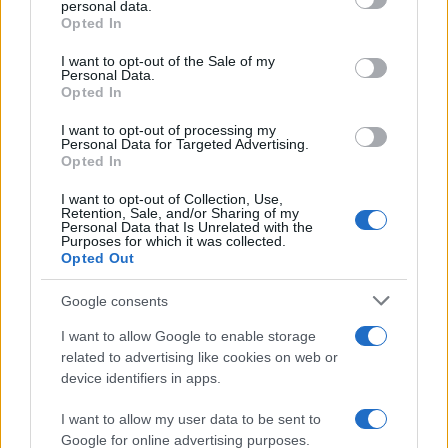
personal data.
Opted In
Please note that this website/app uses one or more Google
services and may gather and store information including but
I want to opt-out of the Sale of my
Personal Data.
not limited to your visit or usage behaviour. You may click to
Opted In
grant or deny consent to Google and its third-party tags to
use your data for below specified purposes in below Google
I want to opt-out of processing my
consent section.
Personal Data for Targeted Advertising.
Opted In
I want to opt-out of Collection, Use,
Retention, Sale, and/or Sharing of my
Personal Data that Is Unrelated with the
Purposes for which it was collected.
Opted Out
Google consents
I want to allow Google to enable storage
related to advertising like cookies on web or
device identifiers in apps.
I want to allow my user data to be sent to
Google for online advertising purposes.