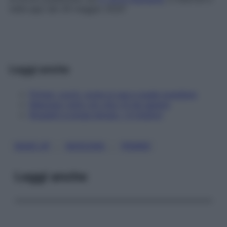
nella app dal 26 maggio 2020
Leggi anche
Primer: cos'è, come si usa e quale scegliere
Mascara: tutto ciò che c'è da sapere
Rossetti a lunga tenuta, i 4 migliori
, 
, 
MAKE UP
MASCARA
PRIMER
Leggi anche