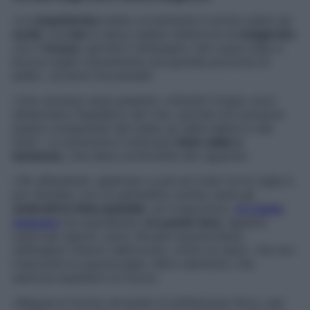
«La
mascherina
mette ovviamente in primo piano gli
occhi
, ma
non
si deve cadere nell’errore di
esagerare
con il
trucco
, perché il rettangolo che copre naso e
bocca toglie visivamente una grande porzione di
pelle», avverte Giovannelli.
«Uno smokey eyes pesante, ombretti troppo scuri
sbilanciano l’equilibrio del viso, perché non possono
essere compensati dal make up delle labbra e dal
fard». La soluzione è utilizzare
tinte calde e
luminose
, che diano profondità allo sguardo.
«Ok all’eyeliner, applicato a piccoli tratti tra le ciglia e
poi sfumato con un pennellino sottile, bene gli
ombretti in tinte pastello
, se ti piacciono,
sì a tanto
mascara
ma soprattutto
sì a punti-luce
: appena
sopra gli zigomi, sotto l’arcata sopracciliare,
nell’angolo interno dell’occhio, vicino al naso». Da non
trascurare le sopracciglia, l’altro elemento che
assicura equilibrio al trucco.
«Regola la forma cercando di enfatizzare l’arco, per