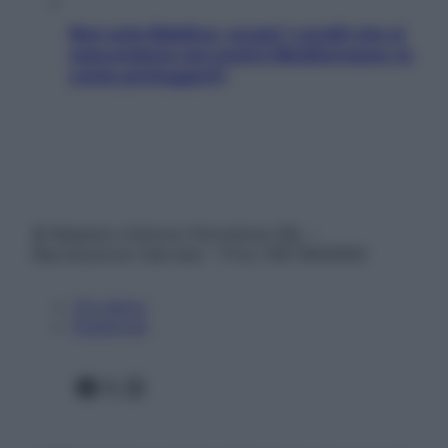
Non solo Maldive: scopri i coralli che si
nascondono nel nostro Mediterraneo (e
come proteggerli)
© Belpietro Edizioni Periodiche SRL –
Riproduzione riservata – P.Iva 13673600964
Chi siamo
Pubblicità
Facebook
X
Instagram