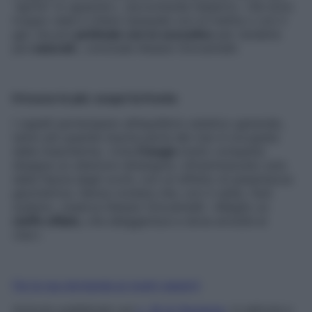
“aprire” lo sguardo», raccomanda l’esperto. «Se sono
troppo rade e chiare ripassale con la matita o con il
gel, ma poi
pettinale con lo scovolino
per renderle
più
naturali
», conclude Alessio Giovannelli.
Il trucco in più: scopri la fronte
I capelli partecipano all’equilibrio estetico generale,
tanto più quando buona parte del viso è occupata
dalla mascherina. «Una
frangia
molto compatta
disegna un ulteriore rettangolo, inframmezzato solo
dalla fascia degli occhi, con un effetto di pesantezza
geometrica. Senza contare che, con il caldo, farà
sudare», osserva Alessio Giovannelli. «Meglio un
ciuffo sfilato
, che alleggerisce e dona ariosità al
viso».
Fai la tua domanda ai nostri esperti
Articolo pubblicato sul
n. 18 di Starbene
, in edicola e