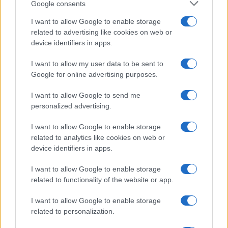
Google consents
I want to allow Google to enable storage
related to advertising like cookies on web or
device identifiers in apps.
I want to allow my user data to be sent to
Google for online advertising purposes.
I want to allow Google to send me
personalized advertising.
I want to allow Google to enable storage
related to analytics like cookies on web or
device identifiers in apps.
I want to allow Google to enable storage
related to functionality of the website or app.
I want to allow Google to enable storage
related to personalization.